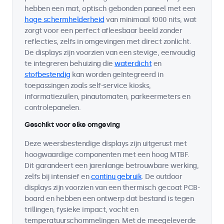
hebben een mat, optisch gebonden paneel met een
hoge schermhelderheid
van minimaal 1000 nits, wat
zorgt voor een perfect afleesbaar beeld zonder
reflecties, zelfs in omgevingen met direct zonlicht.
De displays zijn voorzien van een stevige, eenvoudig
te integreren behuizing die
waterdicht
en
stofbestendig
kan worden geïntegreerd in
toepassingen zoals self-service kiosks,
informatiezuilen, pinautomaten, parkeermeters en
controlepanelen.
Geschikt voor elke omgeving
Deze weersbestendige displays zijn uitgerust met
hoogwaardige componenten met een hoog MTBF.
Dit garandeert een jarenlange betrouwbare werking,
zelfs bij intensief en
continu gebruik
. De outdoor
displays zijn voorzien van een thermisch gecoat PCB-
board en hebben een ontwerp dat bestand is tegen
trillingen, fysieke impact, vocht en
temperatuurschommelingen. Met de meegeleverde