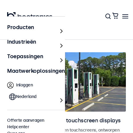
Producten
Home
Industrieën
Toepassingen
Maatwerkoplossingen
Inloggen
Nederland
Outdoor monitoren en touchscreen displays
Offerte aanvragen
Helpcenter
Weersbestendige monitoren en touchscreens, ontworpen