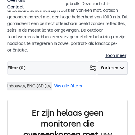
Over ons
voor zowel binnen- als buitengebruik. Deze zonlicht-
Contact
afleesbare schermen zijn voorzien van een mat, optisch
gebonden paneel met een hoge helderheid van 1000 nits. Dit
garandeert een perfect afleesbaar beeld zonder reflecties,
zelfs in de meest lichte omgevingen. De outdoor
touchscreens hebben een stevige metalen behuizing en zijn
naadloos te integreren in zowel portrait- als landscape-
oriëntatie.
Toon meer
Filter (
0
)
Sorteren
Inbouw
BNC (SDI)
Wis alle filters
Er zijn helaas geen
monitoren die
overeenkomen met uw