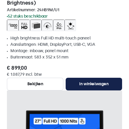
Brightness)
Artikelnummer:
24HB9M/U1
52 stuks beschikbaar
High brightness Full HD multi-touch paneel
Aansluitingen: HDMI, DisplayPort, USB-C, VGA
Montage: inbouw, panel mount
Buitenmaat: 583 x 352 x 51 mm
€ 899,00
€ 1.087,79 incl. btw
Bekijken
In winkelwagen