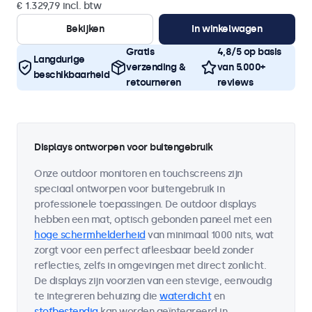
€ 1.329,79 incl. btw
Bekijken
In winkelwagen
Gratis
4,8/5 op basis
Langdurige
verzending &
van 5.000+
beschikbaarheid
retourneren
reviews
Displays ontworpen voor buitengebruik
Onze outdoor monitoren en touchscreens zijn
speciaal ontworpen voor buitengebruik in
professionele toepassingen. De outdoor displays
hebben een mat, optisch gebonden paneel met een
hoge schermhelderheid
van minimaal 1000 nits, wat
zorgt voor een perfect afleesbaar beeld zonder
reflecties, zelfs in omgevingen met direct zonlicht.
De displays zijn voorzien van een stevige, eenvoudig
te integreren behuizing die
waterdicht
en
stofbestendig
kan worden geïntegreerd in