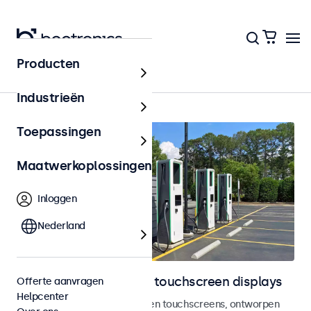
Producten
Home
Industrieën
Toepassingen
Maatwerkoplossingen
Inloggen
Nederland
Outdoor monitoren en touchscreen displays
Offerte aanvragen
Helpcenter
Weersbestendige monitoren en touchscreens, ontworpen