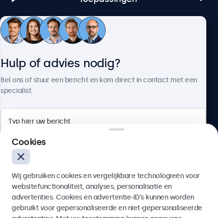
Klantenservice
Hulp of advies nodig?
Over Beetronics
Bel ons of stuur een bericht en kom direct in contact met een
specialist.
Beetronics
Cookies
Bloemstraat 28, 1016LC Amsterdam, Nederland
Wij gebruiken cookies en vergelijkbare technologieën voor
4.8/5 door 5000+ bedrijven
websitefunctionaliteit, analyses, personalisatie en
Nederlands
advertenties. Cookies en advertentie-ID’s kunnen worden
gebruikt voor gepersonaliseerde en niet-gepersonaliseerde
Verzenden