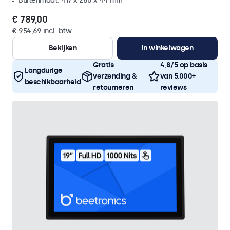
Buitenmaat: 417 x 280 x 44 mm
€ 789,00
€ 954,69 incl. btw
Bekijken
In winkelwagen
Gratis
4,8/5 op basis
Langdurige
verzending &
van 5.000+
beschikbaarheid
retourneren
reviews