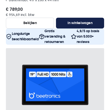
Buitenmaat: 417 x 280 x 44 mm
€ 789,00
€ 954,69 incl. btw
Bekijken
In winkelwagen
Gratis
4,8/5 op basis
Langdurige
verzending &
van 5.000+
beschikbaarheid
retourneren
reviews