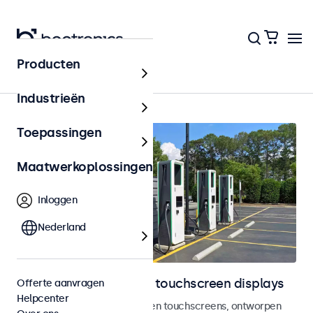
Producten
Home
Industrieën
Toepassingen
Maatwerkoplossingen
Inloggen
Nederland
Outdoor monitoren en touchscreen displays
Offerte aanvragen
Helpcenter
Weersbestendige monitoren en touchscreens, ontworpen