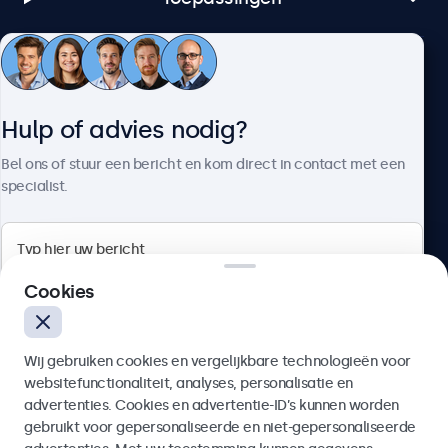
Klantenservice
Hulp of advies nodig?
Over Beetronics
Bel ons of stuur een bericht en kom direct in contact met een
specialist.
Beetronics
Cookies
Bloemstraat 28, 1016LC Amsterdam, Nederland
Wij gebruiken cookies en vergelijkbare technologieën voor
4.8/5 door 5000+ bedrijven
websitefunctionaliteit, analyses, personalisatie en
Nederlands
advertenties. Cookies en advertentie-ID’s kunnen worden
gebruikt voor gepersonaliseerde en niet-gepersonaliseerde
Verzenden