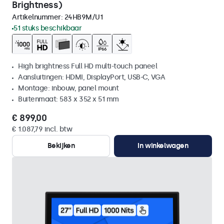
Brightness)
Artikelnummer:
24HB9M/U1
51 stuks beschikbaar
High brightness Full HD multi-touch paneel
Aansluitingen: HDMI, DisplayPort, USB-C, VGA
Montage: inbouw, panel mount
Buitenmaat: 583 x 352 x 51 mm
€ 899,00
€ 1.087,79 incl. btw
Bekijken
In winkelwagen