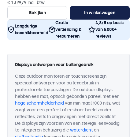
€ 1.329,79 incl. btw
Bekijken
In winkelwagen
Gratis
4,8/5 op basis
Langdurige
verzending &
van 5.000+
beschikbaarheid
retourneren
reviews
Displays ontworpen voor buitengebruik
Onze outdoor monitoren en touchscreens zijn
speciaal ontworpen voor buitengebruik in
professionele toepassingen. De outdoor displays
hebben een mat, optisch gebonden paneel met een
hoge schermhelderheid
van minimaal 1000 nits, wat
zorgt voor een perfect afleesbaar beeld zonder
reflecties, zelfs in omgevingen met direct zonlicht.
De displays zijn voorzien van een stevige, eenvoudig
te integreren behuizing die
waterdicht
en
stofbestendig
kan worden geïntegreerd in