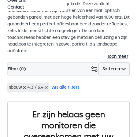
Over ons
voor zowel binnen- als buitengebruik. Deze zonlicht-
Contact
afleesbare schermen zijn voorzien van een mat, optisch
gebonden paneel met een hoge helderheid van 1000 nits. Dit
garandeert een perfect afleesbaar beeld zonder reflecties,
zelfs in de meest lichte omgevingen. De outdoor
touchscreens hebben een stevige metalen behuizing en zijn
naadloos te integreren in zowel portrait- als landscape-
oriëntatie.
Toon meer
Filter (
0
)
Sorteren
Inbouw
4:3 / 5:4
Wis alle filters
Er zijn helaas geen
monitoren die
overeenkomen met uw