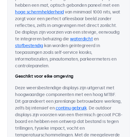
hebben een mat, optisch gebonden paneel met een
hoge schermhelderheid
van minimaal 1000 nits, wat
zorgt voor een perfect afleesbaar beeld zonder
reflecties, zelfs in omgevingen met direct zonlicht.
De displays zijn voorzien van een stevige, eenvoudig
te integreren behuizing die
waterdicht
en
stofbestendig
kan worden geïntegreerd in
toepassingen zoals self-service kiosks,
informatiezuilen, pinautomaten, parkeermeters en
controlepanelen.
Geschikt voor elke omgeving
Deze weersbestendige displays zijn uitgerust met
hoogwaardige componenten met een hoog MTBF.
Dit garandeert een jarenlange betrouwbare werking,
zelfs bij intensief en
continu gebruik
. De outdoor
displays zijn voorzien van een thermisch gecoat PCB-
board en hebben een ontwerp dat bestand is tegen
trillingen, fysieke impact, vocht en
temperatuurschommelingen. Met de meegeleverde