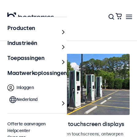
Producten
Home
Industrieën
Toepassingen
Maatwerkoplossingen
Inloggen
Nederland
Outdoor monitoren en touchscreen displays
Offerte aanvragen
Helpcenter
Weersbestendige monitoren en touchscreens, ontworpen