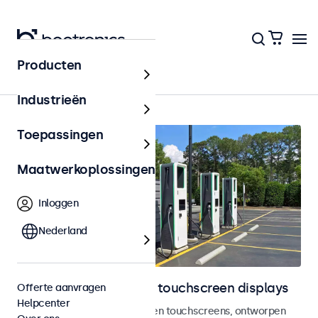
Producten
Home
Industrieën
Toepassingen
Maatwerkoplossingen
Inloggen
Nederland
Outdoor monitoren en touchscreen displays
Offerte aanvragen
Helpcenter
Weersbestendige monitoren en touchscreens, ontworpen