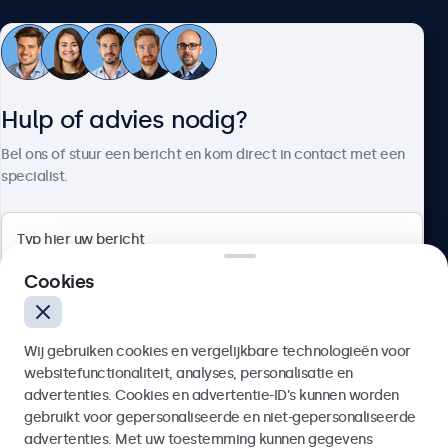
Klantenservice
Hulp of advies nodig?
Over Beetronics
Bel ons of stuur een bericht en kom direct in contact met een
specialist.
Beetronics
Cookies
Bloemstraat 28, 1016LC Amsterdam, Nederland
Wij gebruiken cookies en vergelijkbare technologieën voor
4.8/5 door 5000+ bedrijven
websitefunctionaliteit, analyses, personalisatie en
Nederlands
advertenties. Cookies en advertentie-ID’s kunnen worden
gebruikt voor gepersonaliseerde en niet-gepersonaliseerde
Verzenden
advertenties. Met uw toestemming kunnen gegevens