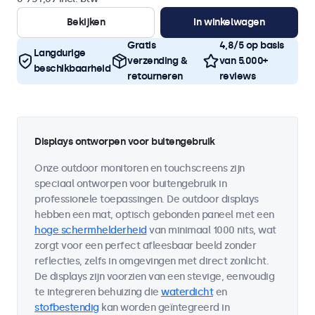
Bekijken
In winkelwagen
Gratis
4,8/5 op basis
Langdurige
verzending &
van 5.000+
beschikbaarheid
retourneren
reviews
Displays ontworpen voor buitengebruik
Onze outdoor monitoren en touchscreens zijn
speciaal ontworpen voor buitengebruik in
professionele toepassingen. De outdoor displays
hebben een mat, optisch gebonden paneel met een
hoge schermhelderheid
van minimaal 1000 nits, wat
zorgt voor een perfect afleesbaar beeld zonder
reflecties, zelfs in omgevingen met direct zonlicht.
De displays zijn voorzien van een stevige, eenvoudig
te integreren behuizing die
waterdicht
en
stofbestendig
kan worden geïntegreerd in