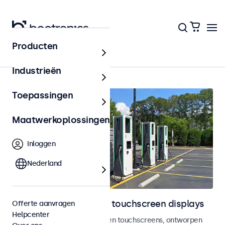
Producten
Home
Industrieën
Toepassingen
Maatwerkoplossingen
Inloggen
Nederland
Outdoor monitoren en touchscreen displays
Offerte aanvragen
Helpcenter
Weersbestendige monitoren en touchscreens, ontworpen