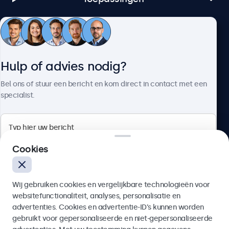
Klantenservice
Hulp of advies nodig?
Over Beetronics
Bel ons of stuur een bericht en kom direct in contact met een
specialist.
Beetronics
Cookies
Bloemstraat 28, 1016LC Amsterdam, Nederland
Wij gebruiken cookies en vergelijkbare technologieën voor
4.8/5 door 5000+ bedrijven
websitefunctionaliteit, analyses, personalisatie en
Nederlands
advertenties. Cookies en advertentie-ID’s kunnen worden
gebruikt voor gepersonaliseerde en niet-gepersonaliseerde
Verzenden