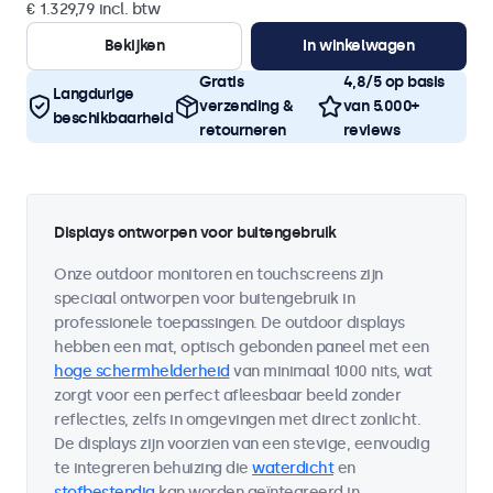
€ 1.329,79 incl. btw
Bekijken
In winkelwagen
Gratis
4,8/5 op basis
Langdurige
verzending &
van 5.000+
beschikbaarheid
retourneren
reviews
Displays ontworpen voor buitengebruik
Onze outdoor monitoren en touchscreens zijn
speciaal ontworpen voor buitengebruik in
professionele toepassingen. De outdoor displays
hebben een mat, optisch gebonden paneel met een
hoge schermhelderheid
van minimaal 1000 nits, wat
zorgt voor een perfect afleesbaar beeld zonder
reflecties, zelfs in omgevingen met direct zonlicht.
De displays zijn voorzien van een stevige, eenvoudig
te integreren behuizing die
waterdicht
en
stofbestendig
kan worden geïntegreerd in