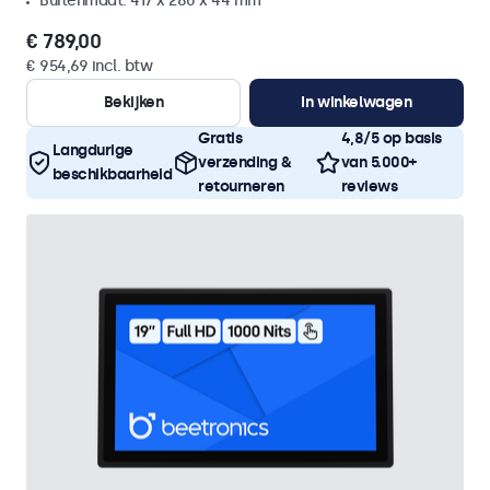
Buitenmaat: 417 x 280 x 44 mm
€ 789,00
€ 954,69 incl. btw
Bekijken
In winkelwagen
Gratis
4,8/5 op basis
Langdurige
verzending &
van 5.000+
beschikbaarheid
retourneren
reviews