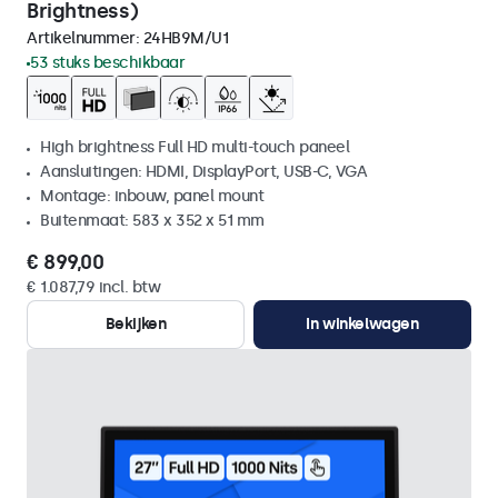
Brightness)
Artikelnummer:
24HB9M/U1
53 stuks beschikbaar
High brightness Full HD multi-touch paneel
Aansluitingen: HDMI, DisplayPort, USB-C, VGA
Montage: inbouw, panel mount
Buitenmaat: 583 x 352 x 51 mm
€ 899,00
€ 1.087,79 incl. btw
Bekijken
In winkelwagen