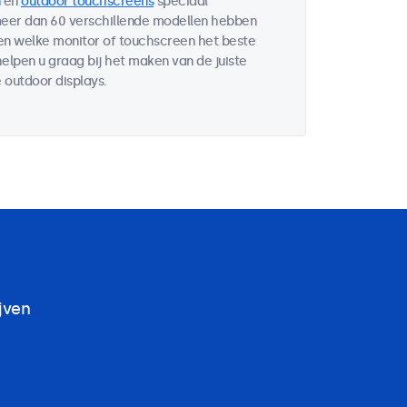
en
outdoor touchscreens
speciaal
 meer dan 60 verschillende modellen hebben
ten welke monitor of touchscreen het beste
helpen u graag bij het maken van de juiste
 outdoor displays.
jven