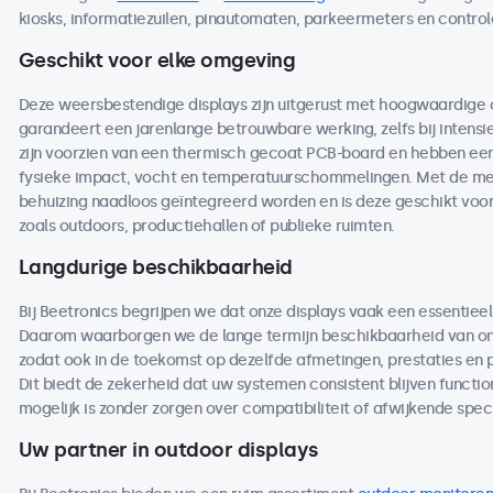
kiosks, informatiezuilen, pinautomaten, parkeermeters en contro
Geschikt voor elke omgeving
Deze weersbestendige displays zijn uitgerust met hoogwaardige
garandeert een jarenlange betrouwbare werking, zelfs bij intensi
zijn voorzien van een thermisch gecoat PCB-board en hebben een 
fysieke impact, vocht en temperatuurschommelingen. Met de me
behuizing naadloos geïntegreerd worden en is deze geschikt voo
zoals outdoors, productiehallen of publieke ruimten.
Langdurige beschikbaarheid
Bij Beetronics begrijpen we dat onze displays vaak een essentieel
Daarom waarborgen we de lange termijn beschikbaarheid van on
zodat ook in de toekomst op dezelfde afmetingen, prestaties en
Dit biedt de zekerheid dat uw systemen consistent blijven functio
mogelijk is zonder zorgen over compatibiliteit of afwijkende speci
Uw partner in outdoor displays