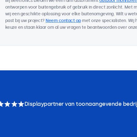
Bij Beetronics bieden we een ruim assortiment
outdoor monitoren
ontworpen voor buitengebruik of gebruik in direct zonlicht. Met
wij een geschikte oplossing voor elke buitenomgeving. Wilt u we
past bij uw project?
Neem contact op
met onze specialisten. Wij 
keuze en staan klaar om al uw vragen te beantwoorden over onze
Displaypartner van toonaangevende bedri