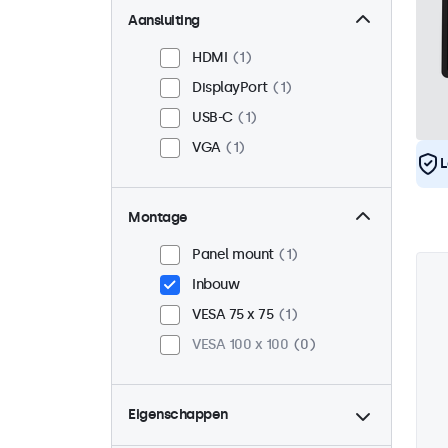
Aansluiting
HDMI
1
DisplayPort
1
USB-C
1
VGA
1
L
Montage
Panel mount
1
Inbouw
VESA 75 x 75
1
VESA 100 x 100
0
Eigenschappen
4:3 / 5:4
0