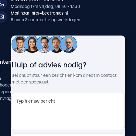
Maandag t/m vrijdag, 08:30 - 17:30
Mail naar info@beetronics.nl
Binnen 2 uur reactie op werkdagen
ntenservice
Over Beetronics
Hulp of advies nodig?
r
Klantcases
Bel ons of stuur een bericht en kom direct in contact
n
Nieuws en updates
met een specialist.
thoden
Over ons
reparatie
Werken bij Beetronics
anvragen
Algemene voorwaarden
Privacyverklaring