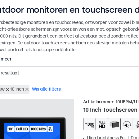
tdoor monitoren en touchscreen d
sbestendige monitoren en touchscreens, ontworpen voor zowel binne
icht-afleesbare schermen zijn voorzien van een mat, optisch gebon
000 nits. Dit garandeert een perfect afleesbaar beeld zonder reflecti
vingen. De outdoor touchscreens hebben een stevige metalen behuiz
wel portrait- als landscape-oriëntatie.
 meer
resultaat
uw
10 inch
Wis alle filters
Artikelnummer:
10HB9M/U1
10 Inch Touchscreen
High brightness Full HD m