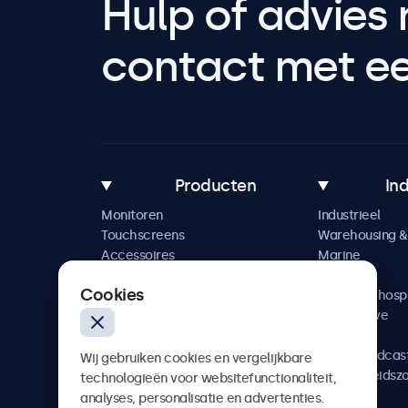
Hulp of advies 
contact met een
Producten
In
Monitoren
Industrieel
Touchscreens
Warehousing & 
Accessoires
Marine
Maatwerkoplossingen
Retail
Cookies
Horeca & hospi
Automotive
Railway
AV & Broadcas
Wij gebruiken cookies en vergelijkbare
Gezondheidsz
technologieën voor websitefunctionaliteit,
analyses, personalisatie en advertenties.