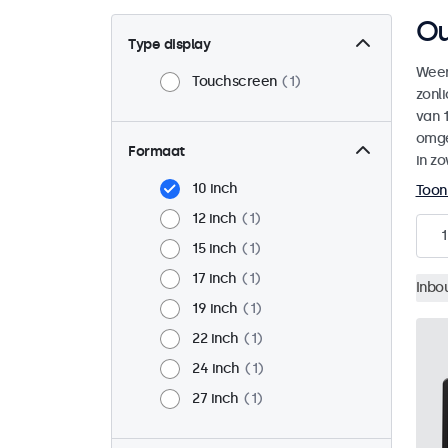
Ou
Type display
Weer
Touchscreen
1
zonl
van 1
omge
Formaat
in zo
10 inch
Toon
12 inch
1
1
15 inch
1
17 inch
1
Inbo
19 inch
1
22 inch
1
24 inch
1
27 inch
1