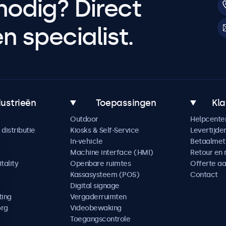
nodig? Direct
 specialist.
dustrieën
Toepassingen
Kla
Outdoor
Helpcente
distributie
Kiosks & Self-Service
Levertijde
In-vehicle
Betaalme
Machine interface (HMI)
Retour en 
tality
Openbare ruimtes
Offerte a
Kassasysteem (POS)
Contact
Digital signage
ting
Vergaderruimten
org
Videobewaking
Toegangscontrole