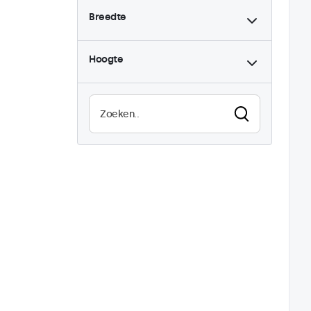
Breedte
9-36 Volt
1
Dimbaar
1
Hoogte
High-brightness
1
Zonlicht afleesbaar
1
Waterdicht (IP65)
1
Stofdicht (IP65)
1
Continu gebruik (24/7)
1
Vandaalbestendig
1
EN50155
1
eMark
1
DNV
1