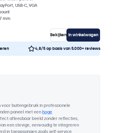
layPort, USB-C, VGA
mount
37 mm
Bekijken
In winkelwagen
neren
4,8/5 op basis van 5.000+ reviews
voor buitengebruik in professionele
bonden paneel met een
hoge
fect afleesbaar beeld zonder reflecties,
 van een stevige, eenvoudig te integreren
d in toepassingen zoals self-service