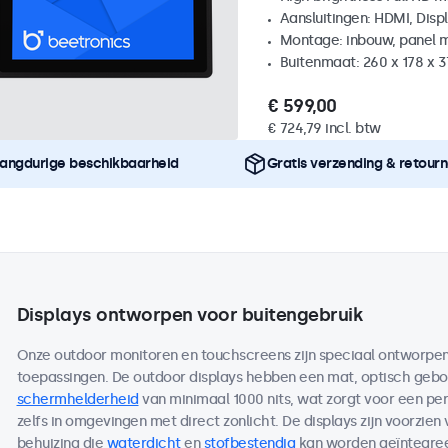
Aansluitingen: HDMI, Disp
Montage: inbouw, panel 
Buitenmaat: 260 x 178 x 
€ 599,00
€ 724,79 incl. btw
angdurige beschikbaarheid
Gratis verzending & retour
Displays ontworpen voor buitengebruik
Onze outdoor monitoren en touchscreens zijn speciaal ontworpen 
toepassingen. De outdoor displays hebben een mat, optisch ge
schermhelderheid
van minimaal 1000 nits, wat zorgt voor een per
zelfs in omgevingen met direct zonlicht. De displays zijn voorzien
behuizing die
waterdicht
en
stofbestendig
kan worden geïntegreer