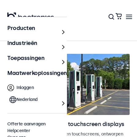
Producten
Home
Industrieën
Toepassingen
Maatwerkoplossingen
Inloggen
Nederland
Outdoor monitoren en touchscreen displays
Offerte aanvragen
Helpcenter
Weersbestendige monitoren en touchscreens, ontworpen