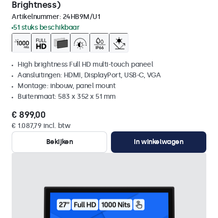
Brightness)
Artikelnummer:
24HB9M/U1
51 stuks beschikbaar
High brightness Full HD multi-touch paneel
Aansluitingen: HDMI, DisplayPort, USB-C, VGA
Montage: inbouw, panel mount
Buitenmaat: 583 x 352 x 51 mm
€ 899,00
€ 1.087,79 incl. btw
Bekijken
In winkelwagen