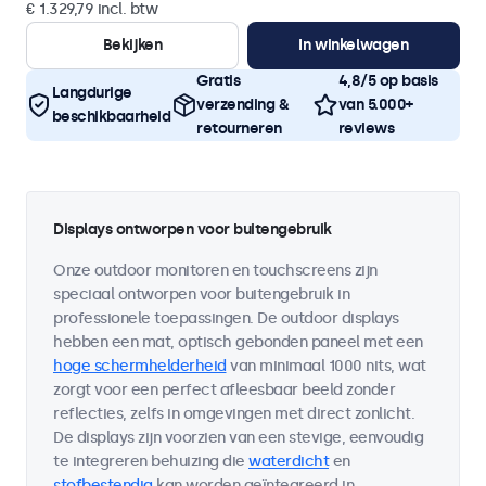
€ 1.329,79 incl. btw
Bekijken
In winkelwagen
Gratis
4,8/5 op basis
Langdurige
verzending &
van 5.000+
beschikbaarheid
retourneren
reviews
Displays ontworpen voor buitengebruik
Onze outdoor monitoren en touchscreens zijn
speciaal ontworpen voor buitengebruik in
professionele toepassingen. De outdoor displays
hebben een mat, optisch gebonden paneel met een
hoge schermhelderheid
van minimaal 1000 nits, wat
zorgt voor een perfect afleesbaar beeld zonder
reflecties, zelfs in omgevingen met direct zonlicht.
De displays zijn voorzien van een stevige, eenvoudig
te integreren behuizing die
waterdicht
en
stofbestendig
kan worden geïntegreerd in