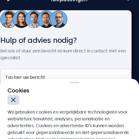
Klantenservice
Hulp of advies nodig?
Over Beetronics
Bel ons of stuur een bericht en kom direct in contact met een
specialist.
Beetronics
Cookies
Bloemstraat 28, 1016LC Amsterdam, Nederland
Wij gebruiken cookies en vergelijkbare technologieën voor
4.8/5 door 5000+ bedrijven
websitefunctionaliteit, analyses, personalisatie en
Nederlands
advertenties. Cookies en advertentie-ID’s kunnen worden
gebruikt voor gepersonaliseerde en niet-gepersonaliseerde
Verzenden