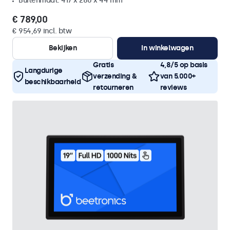
Buitenmaat: 417 x 280 x 44 mm
€ 789,00
€ 954,69 incl. btw
Bekijken
In winkelwagen
Gratis
4,8/5 op basis
Langdurige
verzending &
van 5.000+
beschikbaarheid
retourneren
reviews