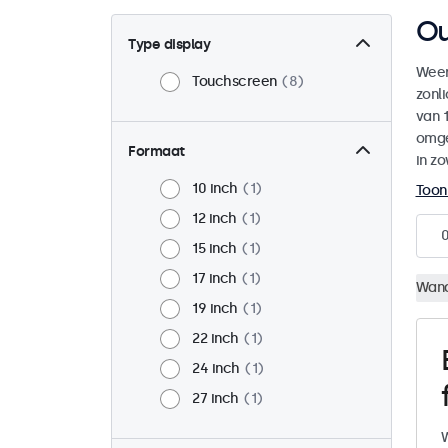
Ou
Type display
Weer
Touchscreen
8
zonl
van 1
omge
Formaat
in zo
10 inch
1
Toon
12 inch
1
15 inch
1
17 inch
1
Wan
19 inch
1
22 inch
1
24 inch
1
27 inch
1
W