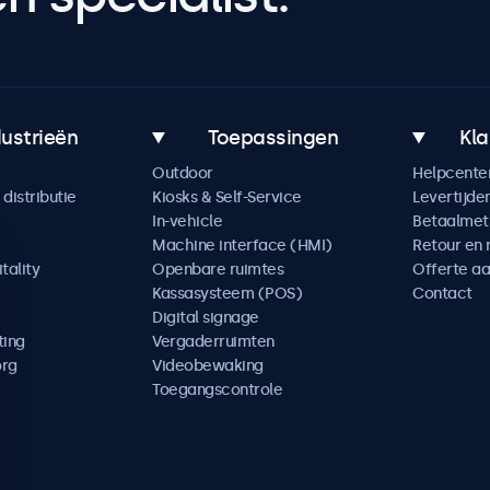
dustrieën
Toepassingen
Kla
Outdoor
Helpcente
distributie
Kiosks & Self-Service
Levertijde
In-vehicle
Betaalme
Machine interface (HMI)
Retour en 
tality
Openbare ruimtes
Offerte a
Kassasysteem (POS)
Contact
Digital signage
ting
Vergaderruimten
org
Videobewaking
Toegangscontrole