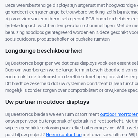
Deze weersbestendige displays zijn uitgerust met hoogwaardige
garandeert een jarenlange betrouwbare werking, zelfs bij intensi
zijn voorzien van een thermisch gecoat PCB-board en hebben een 
fysieke impact, vocht en temperatuurschommelingen. Met de me
behuizing naadloos geïntegreerd worden en is deze geschikt voo
zoals outdoors, productiehallen of publieke ruimten.
Langdurige beschikbaarheid
Bij Beetronics begrijpen we dat onze displays vaak een essentieel
Daarom waarborgen we de lange termijn beschikbaarheid van on
zodat ook in de toekomst op dezelfde afmetingen, prestaties en
Dit biedt de zekerheid dat uw systemen consistent blijven functio
mogelijk is zonder zorgen over compatibiliteit of afwijkende speci
Uw partner in outdoor displays
Bij Beetronics bieden we een ruim assortiment
outdoor monitoren
ontworpen voor buitengebruik of gebruik in direct zonlicht. Met
wij een geschikte oplossing voor elke buitenomgeving. Wilt u we
past bij uw project?
Neem contact op
met onze specialisten. Wij 