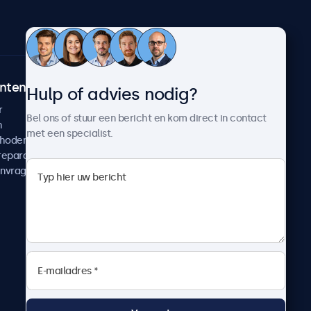
ntenservice
Over Beetronics
Hulp of advies nodig?
r
Klantcases
Bel ons of stuur een bericht en kom direct in contact
n
Nieuws en updates
met een specialist.
thoden
Over ons
reparatie
Werken bij Beetronics
anvragen
Algemene voorwaarden
Privacyverklaring