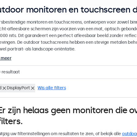
tdoor monitoren en touchscreen d
sbestendige monitoren en touchscreens, ontworpen voor zowel binne
icht-afleesbare schermen zijn voorzien van een mat, optisch gebon
000 nits. Dit garandeert een perfect afleesbaar beeld zonder reflecti
vingen. De outdoor touchscreens hebben een stevige metalen behuiz
wel portrait- als landscape-oriëntatie.
 meer
0
resultaat
d
DisplayPort
Wis alle filters
Er zijn helaas geen monitoren die
filters.
ijzig uw filterinstellingen om resultaten te zien, of bekijk alle
outdoo