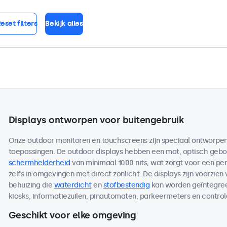
eset filters
Bekijk alles
Displays ontworpen voor buitengebruik
Onze outdoor monitoren en touchscreens zijn speciaal ontworpen 
toepassingen. De outdoor displays hebben een mat, optisch ge
schermhelderheid
van minimaal 1000 nits, wat zorgt voor een per
zelfs in omgevingen met direct zonlicht. De displays zijn voorzien
behuizing die
waterdicht
en
stofbestendig
kan worden geïntegreer
kiosks, informatiezuilen, pinautomaten, parkeermeters en contro
Geschikt voor elke omgeving