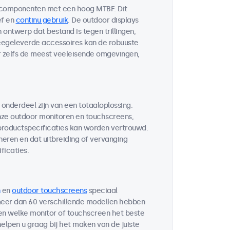
 componenten met een hoog MTBF. Dit
ef en
continu gebruik
. De outdoor displays
ontwerp dat bestand is tegen trillingen,
egeleverde accessoires kan de robuuste
r zelfs de meest veeleisende omgevingen,
 onderdeel zijn van een totaaloplossing.
ze outdoor monitoren en touchscreens,
 productspecificaties kan worden vertrouwd.
neren en dat uitbreiding of vervanging
ficaties.
en
outdoor touchscreens
speciaal
 meer dan 60 verschillende modellen hebben
ten welke monitor of touchscreen het beste
helpen u graag bij het maken van de juiste