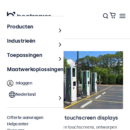
Producten
Home
Industrieën
Toepassingen
Maatwerkoplossingen
Inloggen
Nederland
Outdoor monitoren en touchscreen displays
Offerte aanvragen
Helpcenter
Weersbestendige monitoren en touchscreens, ontworpen