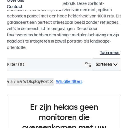
Over ons
voor zowel binnen- als buitengebruik. Deze zonlicht-
Contact
afleesbare schermen zijn voorzien van een mat, optisch
gebonden paneel met een hoge helderheid van 1000 nits. Dit
garandeert een perfect afleesbaar beeld zonder reflecties,
zelfs in de meest lichte omgevingen. De outdoor
touchscreens hebben een stevige metalen behuizing en zijn
naadloos te integreren in zowel portrait- als landscape-
oriëntatie.
Toon meer
Filter (
0
)
Sorteren
4:3 / 5:4
DisplayPort
Wis alle filters
Er zijn helaas geen
monitoren die
overeenkomen met uw