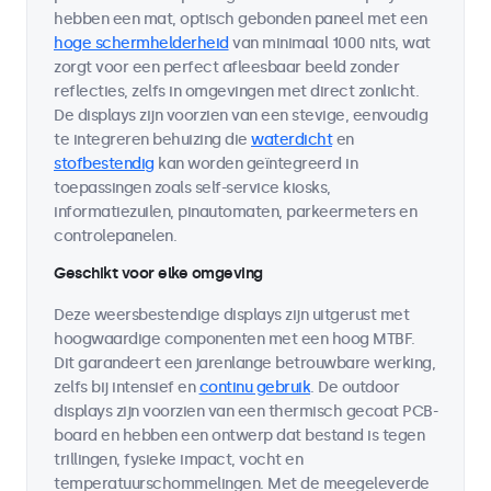
hebben een mat, optisch gebonden paneel met een
hoge schermhelderheid
van minimaal 1000 nits, wat
zorgt voor een perfect afleesbaar beeld zonder
reflecties, zelfs in omgevingen met direct zonlicht.
De displays zijn voorzien van een stevige, eenvoudig
te integreren behuizing die
waterdicht
en
stofbestendig
kan worden geïntegreerd in
toepassingen zoals self-service kiosks,
informatiezuilen, pinautomaten, parkeermeters en
controlepanelen.
Geschikt voor elke omgeving
Deze weersbestendige displays zijn uitgerust met
hoogwaardige componenten met een hoog MTBF.
Dit garandeert een jarenlange betrouwbare werking,
zelfs bij intensief en
continu gebruik
. De outdoor
displays zijn voorzien van een thermisch gecoat PCB-
board en hebben een ontwerp dat bestand is tegen
trillingen, fysieke impact, vocht en
temperatuurschommelingen. Met de meegeleverde