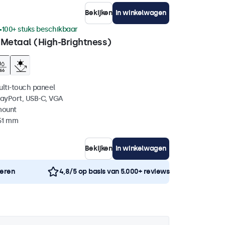
Bekijken
In winkelwagen
100+ stuks beschikbaar
 Metaal (High-Brightness)
ulti-touch paneel
layPort, USB-C, VGA
mount
 51 mm
Bekijken
In winkelwagen
neren
4,8/5 op basis van 5.000+ reviews