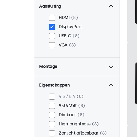
Aansluiting
HDMI
8
DisplayPort
USB-C
8
VGA
8
Montage
Panel mount
8
Inbouw
8
Eigenschappen
VESA 75 x 75
3
4:3 / 5:4
0
VESA 100 x 100
5
9-36 Volt
8
Dimbaar
8
High-brightness
8
Zonlicht afleesbaar
8