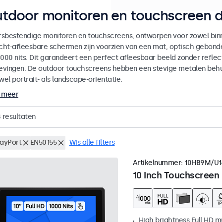
tdoor monitoren en touchscreen d
sbestendige monitoren en touchscreens, ontworpen voor zowel binne
icht-afleesbare schermen zijn voorzien van een mat, optisch gebon
000 nits. Dit garandeert een perfect afleesbaar beeld zonder reflecti
vingen. De outdoor touchscreens hebben een stevige metalen behuiz
wel portrait- als landscape-oriëntatie.
 meer
8
resultaten
layPort
EN50155
Wis alle filters
Artikelnummer:
10HB9M/U1
10 Inch Touchscreen
High brightness Full HD m