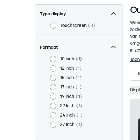
Ou
Type display
Weer
Touchscreen
8
zonl
van 1
omge
Formaat
in zo
10 inch
1
Toon
12 inch
1
15 inch
1
17 inch
1
Disp
19 inch
1
22 inch
1
24 inch
1
27 inch
1