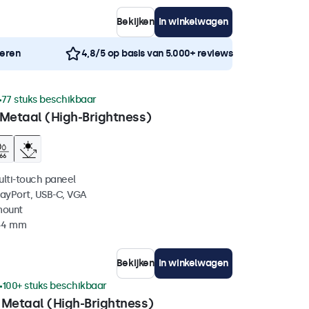
Bekijken
In winkelwagen
neren
4,8/5 op basis van 5.000+ reviews
77 stuks beschikbaar
 Metaal (High-Brightness)
ulti-touch paneel
layPort, USB-C, VGA
mount
 44 mm
Bekijken
In winkelwagen
100+ stuks beschikbaar
 Metaal (High-Brightness)