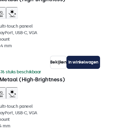
ulti-touch paneel
layPort, USB-C, VGA
mount
 44 mm
Bekijken
In winkelwagen
76 stuks beschikbaar
 Metaal (High-Brightness)
ulti-touch paneel
layPort, USB-C, VGA
mount
44 mm