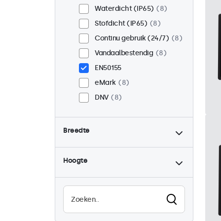
Waterdicht (IP65)
8
Stofdicht (IP65)
8
Continu gebruik (24/7)
8
Vandaalbestendig
8
EN50155
eMark
8
DNV
8
Breedte
Hoogte