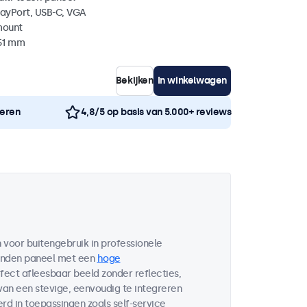
layPort, USB-C, VGA
mount
 51 mm
Bekijken
In winkelwagen
neren
4,8/5 op basis van 5.000+ reviews
voor buitengebruik in professionele
bonden paneel met een
hoge
fect afleesbaar beeld zonder reflecties,
 van een stevige, eenvoudig te integreren
d in toepassingen zoals self-service