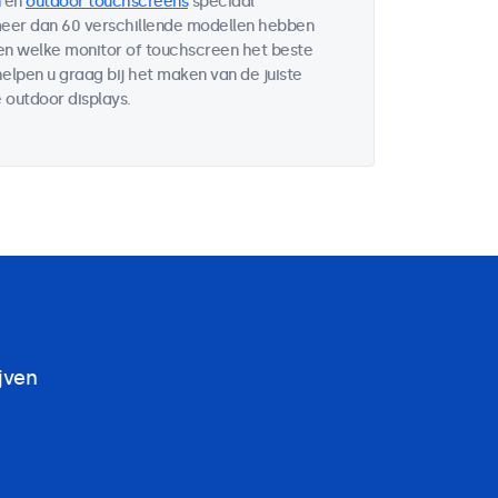
en
outdoor touchscreens
speciaal
 meer dan 60 verschillende modellen hebben
ten welke monitor of touchscreen het beste
helpen u graag bij het maken van de juiste
 outdoor displays.
jven