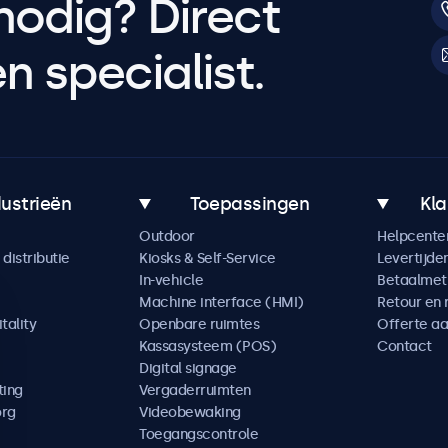
nodig? Direct
 specialist.
dustrieën
Toepassingen
Kla
Outdoor
Helpcente
distributie
Kiosks & Self-Service
Levertijde
In-vehicle
Betaalme
Machine interface (HMI)
Retour en 
tality
Openbare ruimtes
Offerte a
Kassasysteem (POS)
Contact
Digital signage
ting
Vergaderruimten
org
Videobewaking
Toegangscontrole