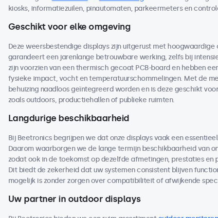
kiosks, informatiezuilen, pinautomaten, parkeermeters en contro
Geschikt voor elke omgeving
Deze weersbestendige displays zijn uitgerust met hoogwaardige
garandeert een jarenlange betrouwbare werking, zelfs bij intensi
zijn voorzien van een thermisch gecoat PCB-board en hebben een 
fysieke impact, vocht en temperatuurschommelingen. Met de me
behuizing naadloos geïntegreerd worden en is deze geschikt voo
zoals outdoors, productiehallen of publieke ruimten.
Langdurige beschikbaarheid
Bij Beetronics begrijpen we dat onze displays vaak een essentieel
Daarom waarborgen we de lange termijn beschikbaarheid van on
zodat ook in de toekomst op dezelfde afmetingen, prestaties en
Dit biedt de zekerheid dat uw systemen consistent blijven functio
mogelijk is zonder zorgen over compatibiliteit of afwijkende speci
Uw partner in outdoor displays