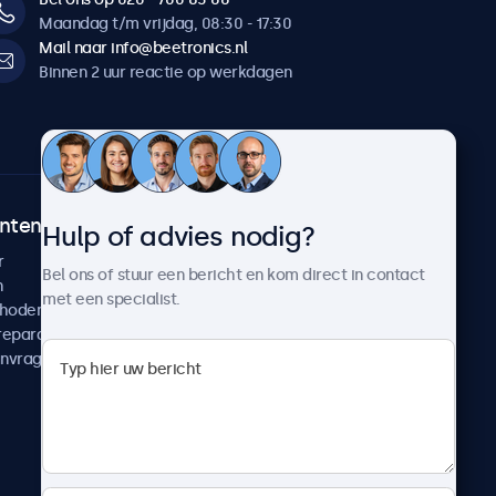
Maandag t/m vrijdag, 08:30 - 17:30
Mail naar info@beetronics.nl
Binnen 2 uur reactie op werkdagen
ntenservice
Over Beetronics
Hulp of advies nodig?
r
Klantcases
Bel ons of stuur een bericht en kom direct in contact
n
Nieuws en updates
met een specialist.
thoden
Over ons
reparatie
Werken bij Beetronics
anvragen
Algemene voorwaarden
Privacyverklaring