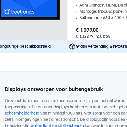
Aansluitingen: HDMI, Disp
Montage: inbouw, panel 
Buitenmaat: 663 x 400 x
€ 1.099,00
€ 1.329,79 incl. btw
angdurige beschikbaarheid
Gratis verzending & retour
Displays ontworpen voor buitengebruik
Onze outdoor monitoren en touchscreens zijn speciaal ontworpen 
toepassingen. De outdoor displays hebben een mat, optisch ge
schermhelderheid
van minimaal 1000 nits, wat zorgt voor een per
zelfs in omgevingen met direct zonlicht. De displays zijn voorzien
behuizing die
waterdicht
en
stofbestendig
kan worden geïntegreer