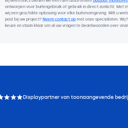
Bij Beetronics bieden we een ruim assortiment
outdoor monitoren
ontworpen voor buitengebruik of gebruik in direct zonlicht. Met
wij een geschikte oplossing voor elke buitenomgeving. Wilt u we
past bij uw project?
Neem contact op
met onze specialisten. Wij 
keuze en staan klaar om al uw vragen te beantwoorden over onze
Displaypartner van toonaangevende bedri