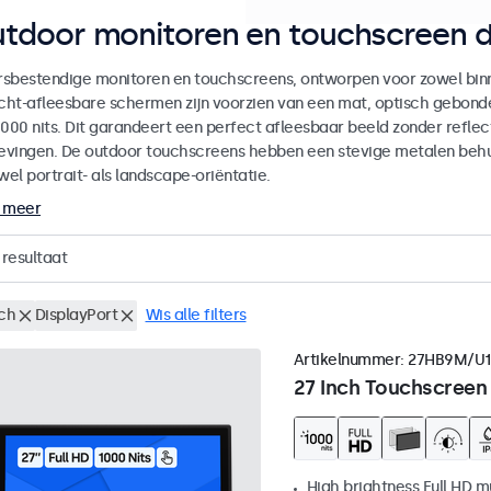
tdoor monitoren en touchscreen d
sbestendige monitoren en touchscreens, ontworpen voor zowel binne
icht-afleesbare schermen zijn voorzien van een mat, optisch gebon
000 nits. Dit garandeert een perfect afleesbaar beeld zonder reflecti
vingen. De outdoor touchscreens hebben een stevige metalen behuiz
wel portrait- als landscape-oriëntatie.
 meer
resultaat
nch
DisplayPort
Wis alle filters
Artikelnummer:
27HB9M/U1
27 Inch Touchscreen
High brightness Full HD m