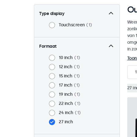
Ou
Type display
Weer
Touchscreen
1
zonl
van 1
omge
Formaat
in zo
10 inch
1
Toon
12 inch
1
1
15 inch
1
17 inch
1
27 i
19 inch
1
22 inch
1
24 inch
1
27 inch