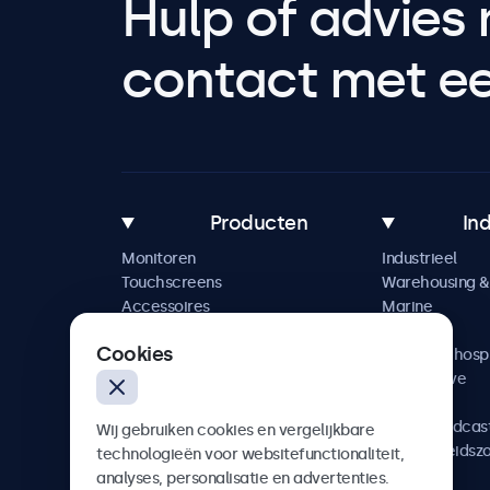
Hulp of advies 
contact met een
Producten
In
Monitoren
Industrieel
Touchscreens
Warehousing & 
Accessoires
Marine
Maatwerkoplossingen
Retail
Cookies
Horeca & hospi
Automotive
Railway
AV & Broadcas
Wij gebruiken cookies en vergelijkbare
Gezondheidsz
technologieën voor websitefunctionaliteit,
analyses, personalisatie en advertenties.