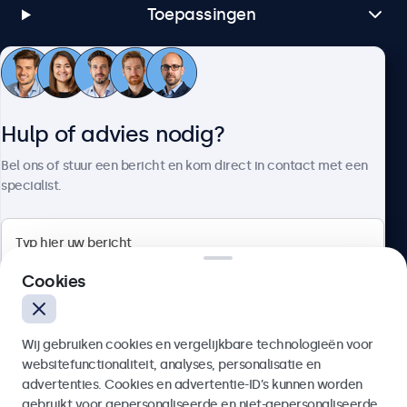
Toepassingen
Klantenservice
Hulp of advies nodig?
Over Beetronics
Bel ons of stuur een bericht en kom direct in contact met een
specialist.
Beetronics
Cookies
Bloemstraat 28, 1016LC Amsterdam, Nederland
Wij gebruiken cookies en vergelijkbare technologieën voor
4.8/5 door 5000+ bedrijven
websitefunctionaliteit, analyses, personalisatie en
Nederlands
advertenties. Cookies en advertentie-ID’s kunnen worden
gebruikt voor gepersonaliseerde en niet-gepersonaliseerde