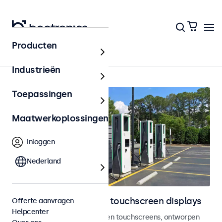
Producten
Outdoor
Industrieën
Toepassingen
Maatwerkoplossingen
Inloggen
Nederland
Outdoor monitoren en touchscreen displays
Offerte aanvragen
Helpcenter
Weersbestendige monitoren en touchscreens, ontworpen