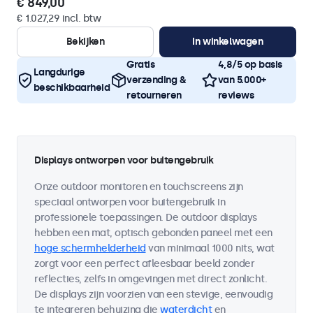
€ 849,00
€ 1.027,29 incl. btw
Bekijken
In winkelwagen
Gratis
4,8/5 op basis
Langdurige
verzending &
van 5.000+
beschikbaarheid
retourneren
reviews
Displays ontworpen voor buitengebruik
Onze outdoor monitoren en touchscreens zijn
speciaal ontworpen voor buitengebruik in
professionele toepassingen. De outdoor displays
hebben een mat, optisch gebonden paneel met een
hoge schermhelderheid
van minimaal 1000 nits, wat
zorgt voor een perfect afleesbaar beeld zonder
reflecties, zelfs in omgevingen met direct zonlicht.
De displays zijn voorzien van een stevige, eenvoudig
te integreren behuizing die
waterdicht
en