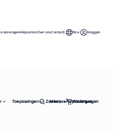
te aanvragen
Helpcenter
Over ons
Contact
NL
Inloggen
n
Toepassingen
Zoeken
Maatwerkoplossingen
Winkelwagen