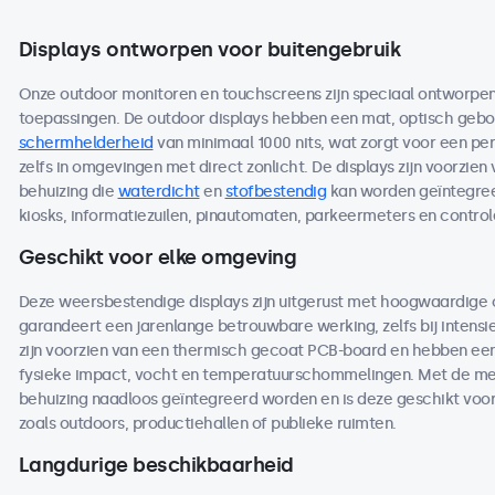
Displays ontworpen voor buitengebruik
Onze outdoor monitoren en touchscreens zijn speciaal ontworpen 
toepassingen. De outdoor displays hebben een mat, optisch ge
schermhelderheid
van minimaal 1000 nits, wat zorgt voor een per
zelfs in omgevingen met direct zonlicht. De displays zijn voorzien
behuizing die
waterdicht
en
stofbestendig
kan worden geïntegreer
kiosks, informatiezuilen, pinautomaten, parkeermeters en contro
Geschikt voor elke omgeving
Deze weersbestendige displays zijn uitgerust met hoogwaardige
garandeert een jarenlange betrouwbare werking, zelfs bij intensi
zijn voorzien van een thermisch gecoat PCB-board en hebben een 
fysieke impact, vocht en temperatuurschommelingen. Met de me
behuizing naadloos geïntegreerd worden en is deze geschikt voo
zoals outdoors, productiehallen of publieke ruimten.
Langdurige beschikbaarheid