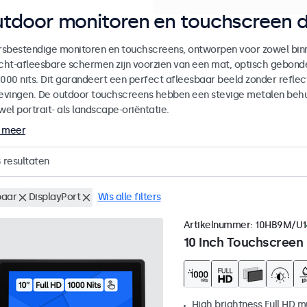
tdoor monitoren en touchscreen d
sbestendige monitoren en touchscreens, ontworpen voor zowel binne
icht-afleesbare schermen zijn voorzien van een mat, optisch gebon
000 nits. Dit garandeert een perfect afleesbaar beeld zonder reflecti
vingen. De outdoor touchscreens hebben een stevige metalen behuiz
wel portrait- als landscape-oriëntatie.
 meer
8
resultaten
aar
DisplayPort
Wis alle filters
Artikelnummer:
10HB9M/U1
10 Inch Touchscreen
High brightness Full HD m