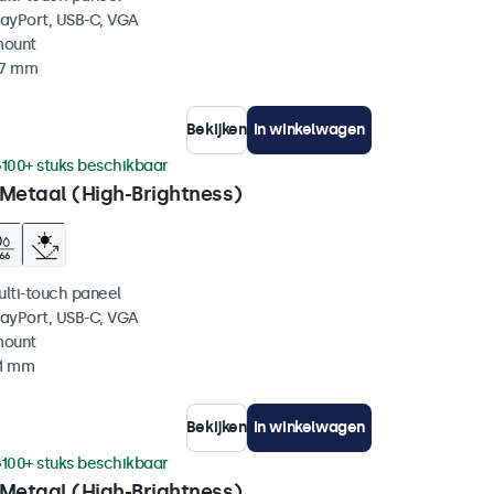
layPort, USB-C, VGA
mount
37 mm
Bekijken
In winkelwagen
100+ stuks beschikbaar
 Metaal (High-Brightness)
ulti-touch paneel
layPort, USB-C, VGA
mount
41 mm
Bekijken
In winkelwagen
100+ stuks beschikbaar
 Metaal (High-Brightness)