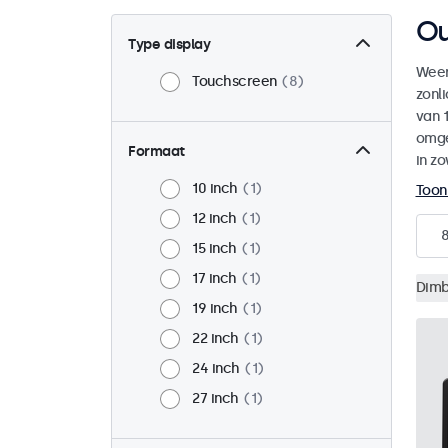
Ou
Type display
Weer
Touchscreen
8
zonl
van 1
omge
Formaat
in zo
10 inch
1
Toon
12 inch
1
15 inch
1
17 inch
1
Dimb
19 inch
1
22 inch
1
24 inch
1
27 inch
1