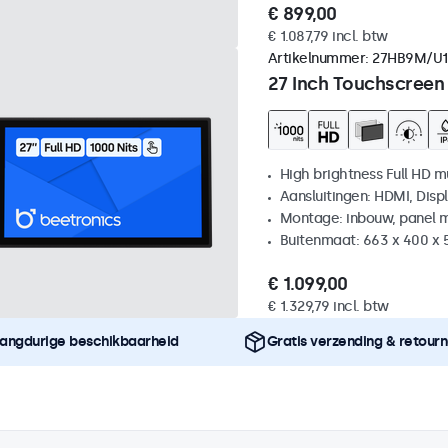
€ 899,00
€ 1.087,79 incl. btw
Artikelnummer:
27HB9M/U1
27 Inch Touchscreen
High brightness Full HD m
Aansluitingen: HDMI, Disp
Montage: inbouw, panel 
Buitenmaat: 663 x 400 x
€ 1.099,00
€ 1.329,79 incl. btw
angdurige beschikbaarheid
Gratis verzending & retour