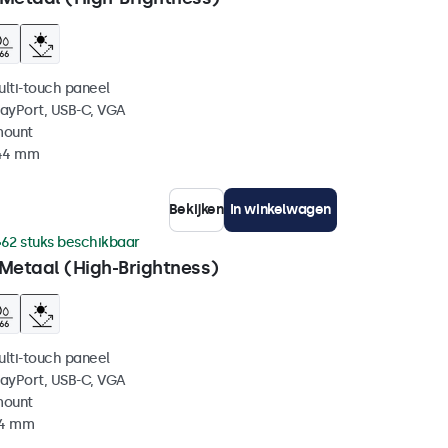
ulti-touch paneel
layPort, USB-C, VGA
mount
 44 mm
Bekijken
In winkelwagen
62 stuks beschikbaar
 Metaal (High-Brightness)
ulti-touch paneel
layPort, USB-C, VGA
mount
44 mm