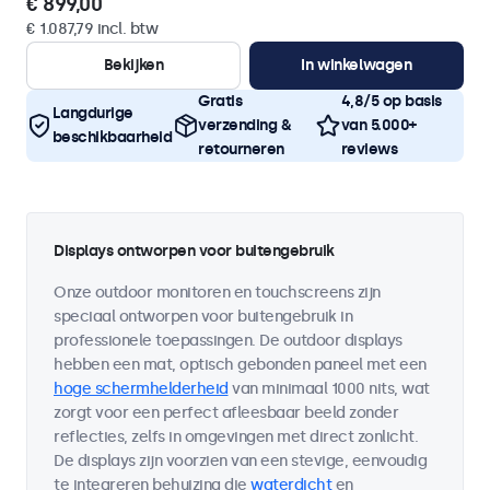
€ 899,00
€ 1.087,79 incl. btw
Bekijken
In winkelwagen
Gratis
4,8/5 op basis
Langdurige
verzending &
van 5.000+
beschikbaarheid
retourneren
reviews
Displays ontworpen voor buitengebruik
Onze outdoor monitoren en touchscreens zijn
speciaal ontworpen voor buitengebruik in
professionele toepassingen. De outdoor displays
hebben een mat, optisch gebonden paneel met een
hoge schermhelderheid
van minimaal 1000 nits, wat
zorgt voor een perfect afleesbaar beeld zonder
reflecties, zelfs in omgevingen met direct zonlicht.
De displays zijn voorzien van een stevige, eenvoudig
te integreren behuizing die
waterdicht
en