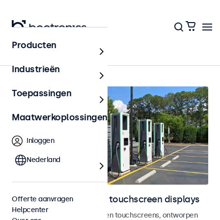
Producten
Outdoor
Industrieën
Toepassingen
Maatwerkoplossingen
Inloggen
Nederland
Outdoor monitoren en touchscreen displays
Offerte aanvragen
Helpcenter
Weersbestendige monitoren en touchscreens, ontworpen