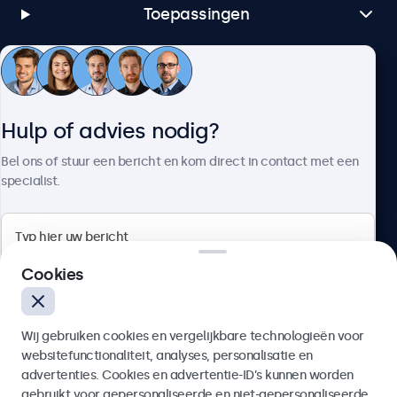
Toepassingen
Klantenservice
Hulp of advies nodig?
Over Beetronics
Bel ons of stuur een bericht en kom direct in contact met een
specialist.
Beetronics
Cookies
Bloemstraat 28, 1016LC Amsterdam, Nederland
Wij gebruiken cookies en vergelijkbare technologieën voor
4.8/5 door 5000+ bedrijven
websitefunctionaliteit, analyses, personalisatie en
Nederlands
advertenties. Cookies en advertentie-ID’s kunnen worden
gebruikt voor gepersonaliseerde en niet-gepersonaliseerde