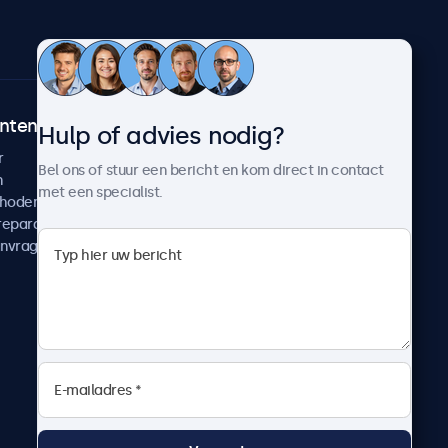
ntenservice
Over Beetronics
Hulp of advies nodig?
r
Klantcases
Bel ons of stuur een bericht en kom direct in contact
n
Nieuws en updates
met een specialist.
thoden
Over ons
reparatie
Werken bij Beetronics
anvragen
Algemene voorwaarden
Privacyverklaring