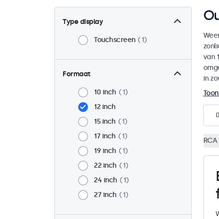
Ou
Type display
Weer
Touchscreen
1
zonl
van 1
omge
Formaat
in zo
10 inch
1
Toon
12 inch
15 inch
1
17 inch
1
RCA 
19 inch
1
22 inch
1
24 inch
1
27 inch
1
W