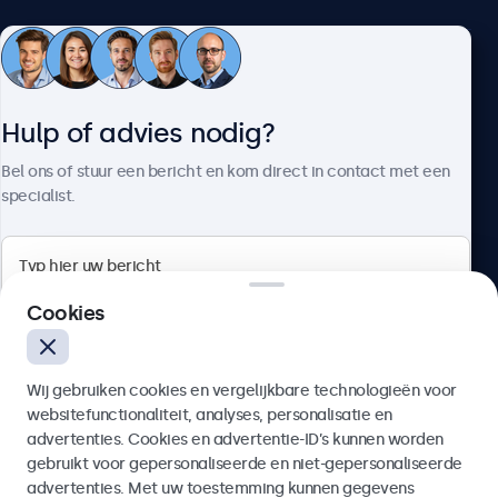
Klantenservice
Hulp of advies nodig?
Over Beetronics
Bel ons of stuur een bericht en kom direct in contact met een
specialist.
Beetronics
Cookies
Bloemstraat 28, 1016LC Amsterdam, Nederland
Wij gebruiken cookies en vergelijkbare technologieën voor
4.8/5 door 5000+ bedrijven
websitefunctionaliteit, analyses, personalisatie en
Nederlands
advertenties. Cookies en advertentie-ID’s kunnen worden
gebruikt voor gepersonaliseerde en niet-gepersonaliseerde
Verzenden
advertenties. Met uw toestemming kunnen gegevens