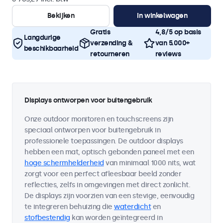
Bekijken
In winkelwagen
Gratis
4,8/5 op basis
Langdurige
verzending &
van 5.000+
beschikbaarheid
retourneren
reviews
Displays ontworpen voor buitengebruik
Onze outdoor monitoren en touchscreens zijn
speciaal ontworpen voor buitengebruik in
professionele toepassingen. De outdoor displays
hebben een mat, optisch gebonden paneel met een
hoge schermhelderheid
van minimaal 1000 nits, wat
zorgt voor een perfect afleesbaar beeld zonder
reflecties, zelfs in omgevingen met direct zonlicht.
De displays zijn voorzien van een stevige, eenvoudig
te integreren behuizing die
waterdicht
en
stofbestendig
kan worden geïntegreerd in