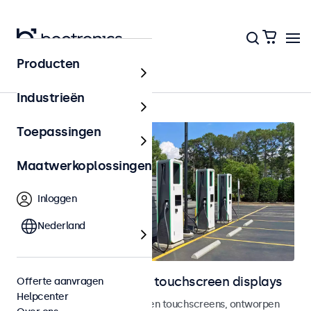
Producten
Outdoor
Industrieën
Toepassingen
Maatwerkoplossingen
Inloggen
Nederland
Outdoor monitoren en touchscreen displays
Offerte aanvragen
Helpcenter
Weersbestendige monitoren en touchscreens, ontworpen