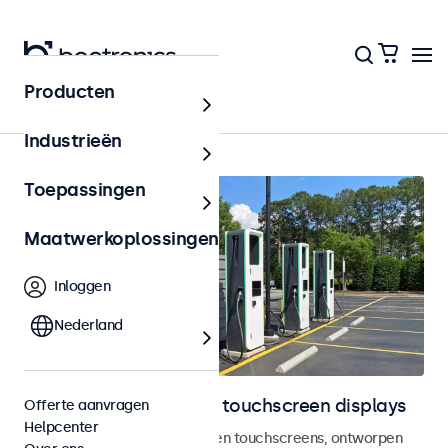
Producten
Outdoor
Industrieën
Toepassingen
Maatwerkoplossingen
Inloggen
Nederland
Outdoor monitoren en touchscreen displays
Offerte aanvragen
Helpcenter
Weersbestendige monitoren en touchscreens, ontworpen