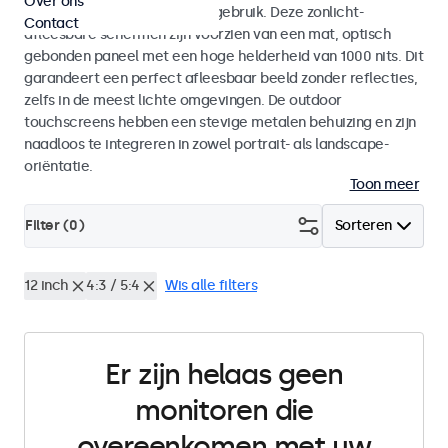
Over ons
voor zowel binnen- als buitengebruik. Deze zonlicht-
Contact
afleesbare schermen zijn voorzien van een mat, optisch
gebonden paneel met een hoge helderheid van 1000 nits. Dit
garandeert een perfect afleesbaar beeld zonder reflecties,
zelfs in de meest lichte omgevingen. De outdoor
touchscreens hebben een stevige metalen behuizing en zijn
naadloos te integreren in zowel portrait- als landscape-
oriëntatie.
Toon meer
Filter (
0
)
Sorteren
12 inch
4:3 / 5:4
Wis alle filters
Er zijn helaas geen
monitoren die
overeenkomen met uw