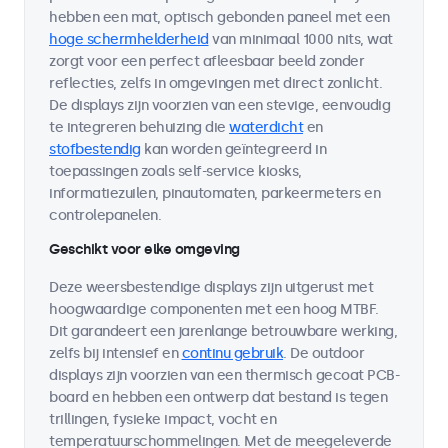
hebben een mat, optisch gebonden paneel met een
hoge schermhelderheid
van minimaal 1000 nits, wat
zorgt voor een perfect afleesbaar beeld zonder
reflecties, zelfs in omgevingen met direct zonlicht.
De displays zijn voorzien van een stevige, eenvoudig
te integreren behuizing die
waterdicht
en
stofbestendig
kan worden geïntegreerd in
toepassingen zoals self-service kiosks,
informatiezuilen, pinautomaten, parkeermeters en
controlepanelen.
Geschikt voor elke omgeving
Deze weersbestendige displays zijn uitgerust met
hoogwaardige componenten met een hoog MTBF.
Dit garandeert een jarenlange betrouwbare werking,
zelfs bij intensief en
continu gebruik
. De outdoor
displays zijn voorzien van een thermisch gecoat PCB-
board en hebben een ontwerp dat bestand is tegen
trillingen, fysieke impact, vocht en
temperatuurschommelingen. Met de meegeleverde