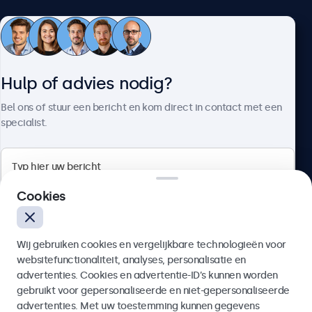
Klantenservice
Hulp of advies nodig?
Over Beetronics
Bel ons of stuur een bericht en kom direct in contact met een
specialist.
Beetronics
Cookies
Bloemstraat 28, 1016LC Amsterdam, Nederland
Wij gebruiken cookies en vergelijkbare technologieën voor
4.8/5 door 5000+ bedrijven
websitefunctionaliteit, analyses, personalisatie en
Nederlands
advertenties. Cookies en advertentie-ID’s kunnen worden
gebruikt voor gepersonaliseerde en niet-gepersonaliseerde
Verzenden
advertenties. Met uw toestemming kunnen gegevens