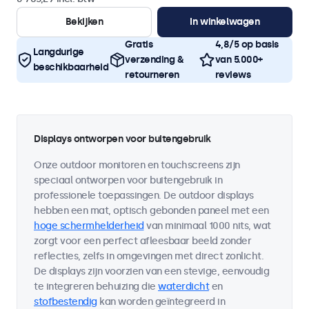
Bekijken
In winkelwagen
Gratis
4,8/5 op basis
Langdurige
verzending &
van 5.000+
beschikbaarheid
retourneren
reviews
Displays ontworpen voor buitengebruik
Onze outdoor monitoren en touchscreens zijn
speciaal ontworpen voor buitengebruik in
professionele toepassingen. De outdoor displays
hebben een mat, optisch gebonden paneel met een
hoge schermhelderheid
van minimaal 1000 nits, wat
zorgt voor een perfect afleesbaar beeld zonder
reflecties, zelfs in omgevingen met direct zonlicht.
De displays zijn voorzien van een stevige, eenvoudig
te integreren behuizing die
waterdicht
en
stofbestendig
kan worden geïntegreerd in