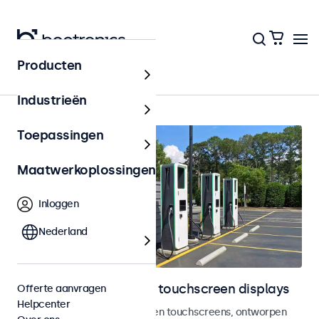
Producten
Outdoor
Industrieën
Toepassingen
Maatwerkoplossingen
Inloggen
Nederland
Outdoor monitoren en touchscreen displays
Offerte aanvragen
Helpcenter
Weersbestendige monitoren en touchscreens, ontworpen