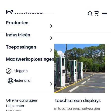
Producten
Outdoor
Industrieën
Toepassingen
Maatwerkoplossingen
Inloggen
Nederland
Outdoor monitoren en touchscreen displays
Offerte aanvragen
Helpcenter
Weersbestendige monitoren en touchscreens, ontworpen