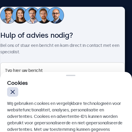
Klantenservice
Hulp of advies nodig?
Over Beetronics
Bel ons of stuur een bericht en kom direct in contact met een
specialist.
Beetronics
Cookies
Bloemstraat 28, 1016LC Amsterdam, Nederland
Wij gebruiken cookies en vergelijkbare technologieën voor
4.8/5 door 5000+ bedrijven
websitefunctionaliteit, analyses, personalisatie en
Nederlands
advertenties. Cookies en advertentie-ID’s kunnen worden
gebruikt voor gepersonaliseerde en niet-gepersonaliseerde
Verzenden
advertenties. Met uw toestemming kunnen gegevens