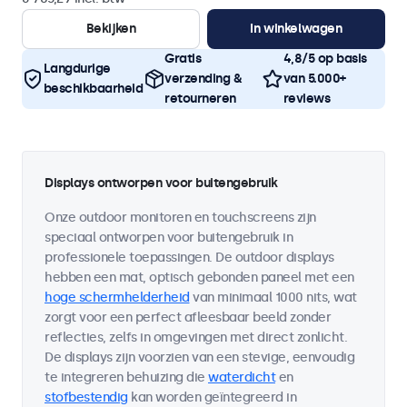
Bekijken
In winkelwagen
Gratis
4,8/5 op basis
Langdurige
verzending &
van 5.000+
beschikbaarheid
retourneren
reviews
Displays ontworpen voor buitengebruik
Onze outdoor monitoren en touchscreens zijn
speciaal ontworpen voor buitengebruik in
professionele toepassingen. De outdoor displays
hebben een mat, optisch gebonden paneel met een
hoge schermhelderheid
van minimaal 1000 nits, wat
zorgt voor een perfect afleesbaar beeld zonder
reflecties, zelfs in omgevingen met direct zonlicht.
De displays zijn voorzien van een stevige, eenvoudig
te integreren behuizing die
waterdicht
en
stofbestendig
kan worden geïntegreerd in