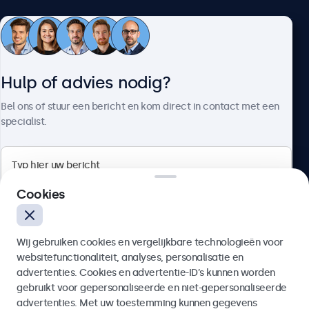
Klantenservice
Hulp of advies nodig?
Over Beetronics
Bel ons of stuur een bericht en kom direct in contact met een
specialist.
Beetronics
Cookies
Bloemstraat 28, 1016LC Amsterdam, Nederland
Wij gebruiken cookies en vergelijkbare technologieën voor
4.8/5 door 5000+ bedrijven
websitefunctionaliteit, analyses, personalisatie en
Nederlands
advertenties. Cookies en advertentie-ID’s kunnen worden
gebruikt voor gepersonaliseerde en niet-gepersonaliseerde
Verzenden
advertenties. Met uw toestemming kunnen gegevens