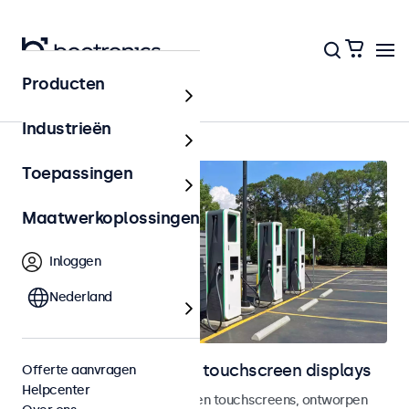
Producten
Outdoor
Industrieën
Toepassingen
Maatwerkoplossingen
Inloggen
Nederland
Outdoor monitoren en touchscreen displays
Offerte aanvragen
Helpcenter
Weersbestendige monitoren en touchscreens, ontworpen