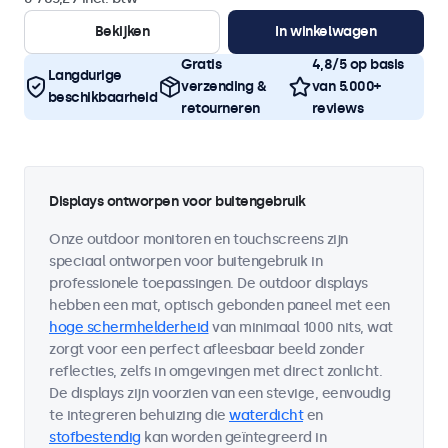
Bekijken
In winkelwagen
Gratis
4,8/5 op basis
Langdurige
verzending &
van 5.000+
beschikbaarheid
retourneren
reviews
Displays ontworpen voor buitengebruik
Onze outdoor monitoren en touchscreens zijn
speciaal ontworpen voor buitengebruik in
professionele toepassingen. De outdoor displays
hebben een mat, optisch gebonden paneel met een
hoge schermhelderheid
van minimaal 1000 nits, wat
zorgt voor een perfect afleesbaar beeld zonder
reflecties, zelfs in omgevingen met direct zonlicht.
De displays zijn voorzien van een stevige, eenvoudig
te integreren behuizing die
waterdicht
en
stofbestendig
kan worden geïntegreerd in