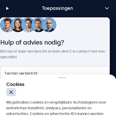
Toepassingen
Klantenservice
Hulp of advies nodig?
Over Beetronics
Bel ons of stuur een bericht en kom direct in contact met een
specialist.
Beetronics
Cookies
Bloemstraat 28, 1016LC Amsterdam, Nederland
Wij gebruiken cookies en vergelijkbare technologieën voor
4.8/5 door 5000+ bedrijven
websitefunctionaliteit, analyses, personalisatie en
Nederlands
advertenties. Cookies en advertentie-ID’s kunnen worden