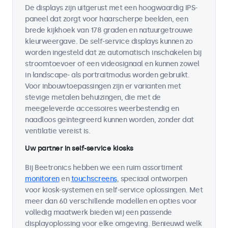
De displays zijn uitgerust met een hoogwaardig IPS-
paneel dat zorgt voor haarscherpe beelden, een
brede kijkhoek van 178 graden en natuurgetrouwe
kleurweergave. De self-service displays kunnen zo
worden ingesteld dat ze automatisch inschakelen bij
stroomtoevoer of een videosignaal en kunnen zowel
in landscape- als portraitmodus worden gebruikt.
Voor inbouwtoepassingen zijn er varianten met
stevige metalen behuizingen, die met de
meegeleverde accessoires weerbestendig en
naadloos geïntegreerd kunnen worden, zonder dat
ventilatie vereist is.
Uw partner in self-service kiosks
Bij Beetronics hebben we een ruim assortiment
monitoren
en
touchscreens
, speciaal ontworpen
voor kiosk-systemen en self-service oplossingen. Met
meer dan 60 verschillende modellen en opties voor
volledig maatwerk bieden wij een passende
displayoplossing voor elke omgeving. Benieuwd welk