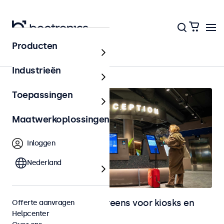
Producten
Home
Industrieën
Toepassingen
Maatwerkoplossingen
Inloggen
Nederland
Monitoren en touchscreens voor kiosks en
Offerte aanvragen
Helpcenter
selfservice