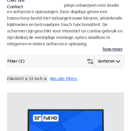
Over ons
Monitoren en touchscreen displays ontworpen voor kiosks
Contact
en selfservice oplossingen. Deze displays geven een
haarscherp beeld met natuurgetrouwe kleuren, uitstekende
kijkhoeken en betrouwbare touch functionaliteit. De
schermen zijn geschikt voor intenstief en continu gebruik en
zijn dankzij de veelzijdige montage opties naadloos te
integreren in iedere selfservice oplossing.
Toon meer
Filter (
2
)
Sorteren
EN60601
32 inch
Wis alle filters