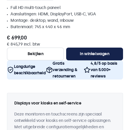
Full HD multi-touch paneel
Aansluitingen: HDMI, DisplayPort, USB-C, VGA
Montage: desktop, wand, inbouw
Buitenmaat: 745 x 440 x 46 mm
€ 699,00
€ 845,79 incl. btw
Bekijken
In winkelwagen
Gratis
4,8/5 op basis
Langdurige
verzending &
van 5.000+
beschikbaarheid
retourneren
reviews
Displays voor kiosks en self-service
Deze monitoren en touchscreens zijn speciaal
ontwikkeld voor kiosks en self-service oplossingen.
Met uitgebreide configuratiemogelijkheden en