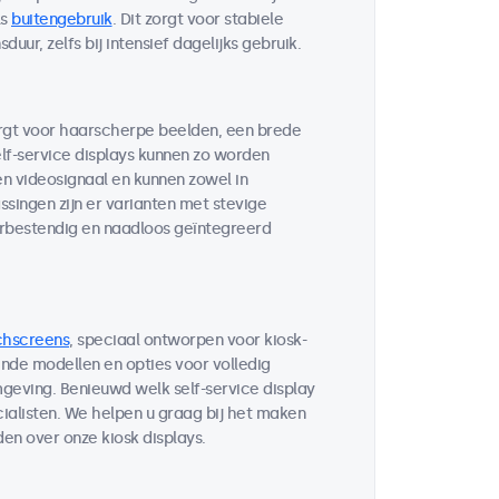
ls
buitengebruik
. Dit zorgt voor stabiele
ur, zelfs bij intensief dagelijks gebruik.
orgt voor haarscherpe beelden, een brede
lf-service displays kunnen zo worden
n videosignaal en kunnen zowel in
singen zijn er varianten met stevige
rbestendig en naadloos geïntegreerd
chscreens
, speciaal ontworpen voor kiosk-
nde modellen en opties voor volledig
geving. Benieuwd welk self-service display
alisten. We helpen u graag bij het maken
en over onze kiosk displays.