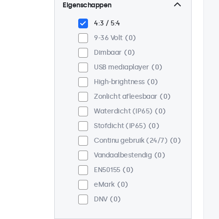
Wand
0
Eigenschappen
Panel mount
0
4:3 / 5:4
Inbouw
0
9-36 Volt
0
Rackmontage (19 inch)
0
Dimbaar
0
VESA 75 x 75
0
USB mediaplayer
0
VESA 100 x 100
0
High-brightness
0
Zonlicht afleesbaar
0
Waterdicht (IP65)
0
Stofdicht (IP65)
0
Continu gebruik (24/7)
0
Vandaalbestendig
0
EN50155
0
eMark
0
DNV
0