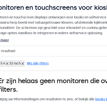
nitoren en touchscreens voor kiosk
toren en touchscreen displays ontworpen voor kiosks en selfservice
haarscherp beeld met natuurgetrouwe kleuren, uitstekende kijkhoe
ionaliteit. De schermen zijn geschikt voor intenstief en continu gebru
age opties naadloos te integreren in iedere selfservice oplossing.
 meer
0
resultaat
 5:4
32 inch
Wis alle filters
Er zijn helaas geen monitoren die
filters.
ijzig uw filterinstellingen om resultaten te zien, of bekijk alle
kiosks 