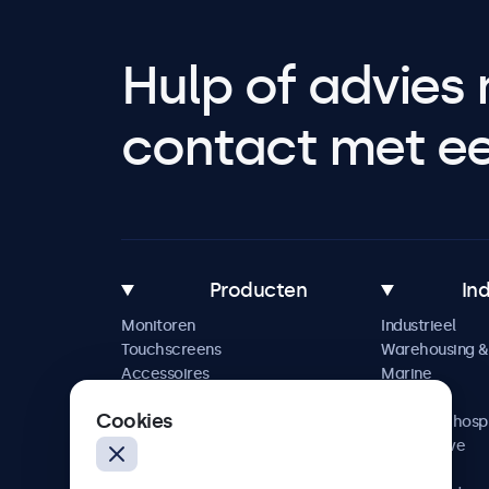
Hulp of advies 
contact met een
Producten
In
Monitoren
Industrieel
Touchscreens
Warehousing & 
Accessoires
Marine
Maatwerkoplossingen
Retail
Cookies
Horeca & hospi
Automotive
Railway