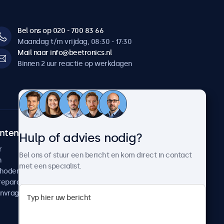
Bel ons op 020 - 700 83 66
Maandag t/m vrijdag, 08:30 - 17:30
Mail naar info@beetronics.nl
Binnen 2 uur reactie op werkdagen
ntenservice
Over Beetronics
Hulp of advies nodig?
r
Klantcases
Bel ons of stuur een bericht en kom direct in contact
n
Nieuws en updates
met een specialist.
thoden
Over ons
reparatie
Werken bij Beetronics
anvragen
Algemene voorwaarden
Privacyverklaring