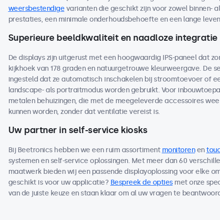
weersbestendige
varianten die geschikt zijn voor zowel binnen- a
prestaties, een minimale onderhoudsbehoefte en een lange levensdu
Superieure beeldkwaliteit en naadloze integratie
De displays zijn uitgerust met een hoogwaardig IPS-paneel dat z
kijkhoek van 178 graden en natuurgetrouwe kleurweergave. De se
ingesteld dat ze automatisch inschakelen bij stroomtoevoer of ee
landscape- als portraitmodus worden gebruikt. Voor inbouwtoepas
metalen behuizingen, die met de meegeleverde accessoires wee
kunnen worden, zonder dat ventilatie vereist is.
Uw partner in self-service kiosks
Bij Beetronics hebben we een ruim assortiment
monitoren
en
tou
systemen en self-service oplossingen. Met meer dan 60 verschille
maatwerk bieden wij een passende displayoplossing voor elke om
geschikt is voor uw applicatie?
Bespreek de opties
met onze speci
van de juiste keuze en staan klaar om al uw vragen te beantwoord