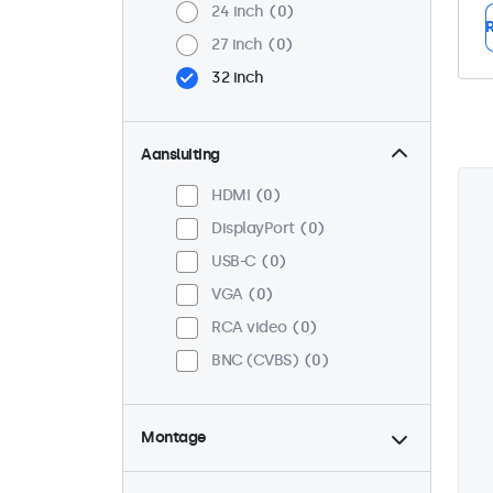
24 inch
0
R
27 inch
0
32 inch
Aansluiting
HDMI
0
DisplayPort
0
USB-C
0
VGA
0
RCA video
0
BNC (CVBS)
0
Montage
Desktop
0