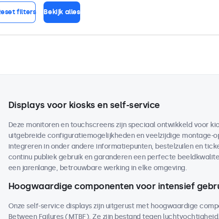
eset filters
Bekijk alles
Displays voor kiosks en self-service
Deze monitoren en touchscreens zijn speciaal ontwikkeld voor kio
uitgebreide configuratiemogelijkheden en veelzijdige montage-opt
integreren in onder andere informatiepunten, bestelzuilen en tic
continu publiek gebruik en garanderen een perfecte beeldkwalite
een jarenlange, betrouwbare werking in elke omgeving.
Hoogwaardige componenten voor intensief gebr
Onze self-service displays zijn uitgerust met hoogwaardige co
Between Failures (MTBF). Ze zijn bestand tegen luchtvochtighei