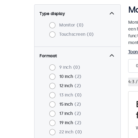
Mo
Type display
Moni
Monitor
0
een 
Touchscreen
0
funct
mont
Toon
Formaat
9 inch
0
10 inch
2
4:3 /
12 inch
2
13 inch
0
15 inch
2
17 inch
2
19 inch
2
W
22 inch
0