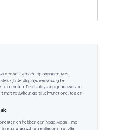
sks en self-service oplossingen. Met
ies zijn de displays eenvoudig te
ketautomaten. De displays zijn gebouwd voor
it met nauwkeurige touchfunctionaliteit en
uik
mponenten en hebben een hoge Mean Time
d, temperatuurschommelingen en er zijn