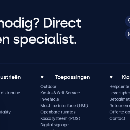
nodig? Direct
 specialist.
dustrieën
Toepassingen
Kla
Outdoor
Helpcente
distributie
Kiosks & Self-Service
Levertijde
In-vehicle
Betaalme
Machine interface (HMI)
Retour en 
tality
Openbare ruimtes
Offerte a
Kassasysteem (POS)
Contact
Digital signage