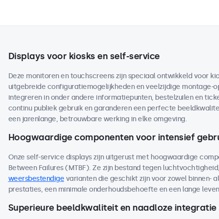
Displays voor kiosks en self-service
Deze monitoren en touchscreens zijn speciaal ontwikkeld voor kio
uitgebreide configuratiemogelijkheden en veelzijdige montage-opt
integreren in onder andere informatiepunten, bestelzuilen en tic
continu publiek gebruik en garanderen een perfecte beeldkwalite
een jarenlange, betrouwbare werking in elke omgeving.
Hoogwaardige componenten voor intensief gebr
Onze self-service displays zijn uitgerust met hoogwaardige co
Between Failures (MTBF). Ze zijn bestand tegen luchtvochtighei
weersbestendige
varianten die geschikt zijn voor zowel binnen- a
prestaties, een minimale onderhoudsbehoefte en een lange levensdu
Superieure beeldkwaliteit en naadloze integratie