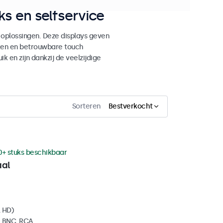
s en selfservice
 oplossingen. Deze displays geven
ken en betrouwbare touch
ik en zijn dankzij de veelzijdige
Sorteren
Bestverkocht
0+ stuks beschikbaar
aal
l HD)
, BNC, RCA