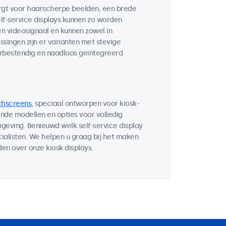
orgt voor haarscherpe beelden, een brede
lf-service displays kunnen zo worden
n videosignaal en kunnen zowel in
singen zijn er varianten met stevige
rbestendig en naadloos geïntegreerd
chscreens
, speciaal ontworpen voor kiosk-
nde modellen en opties voor volledig
geving. Benieuwd welk self-service display
alisten. We helpen u graag bij het maken
en over onze kiosk displays.