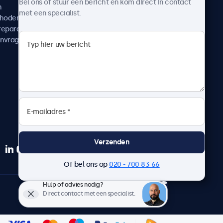
Bel ons of stuur een bericht en kom direct in contact
n
Nieuws en updates
met een specialist.
thoden
Over ons
reparatie
Werken bij Beetronics
anvragen
Algemene voorwaarden
Privacyverklaring
Verzenden
Of bel ons op
020 - 700 83 66
Hulp of advies nodig?
Nederlands
Direct contact met een specialist.