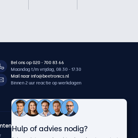
Bel ons op 020 - 700 83 66
Maandag t/m vrijdag, 08:30 - 17:30
Mail naar info@beetronics.nl
Binnen 2 uur reactie op werkdagen
ntenservice
Over Beetronics
Hulp of advies nodig?
r
Klantcases