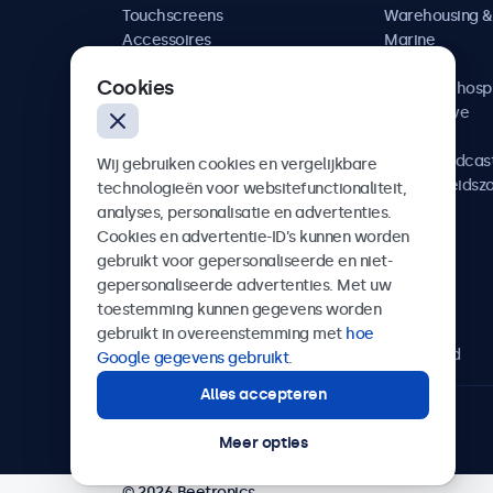
Touchscreens
Warehousing & 
Accessoires
Marine
Maatwerkoplossingen
Retail
Cookies
Horeca & hospi
Automotive
Railway
AV & Broadcas
Wij gebruiken cookies en vergelijkbare
Gezondheidsz
technologieën voor websitefunctionaliteit,
analyses, personalisatie en advertenties.
Cookies en advertentie-ID’s kunnen worden
gebruikt voor gepersonaliseerde en niet-
gepersonaliseerde advertenties. Met uw
Beetronics
toestemming kunnen gegevens worden
gebruikt in overeenstemming met
hoe
Bloemstraat 28, 1016LC Amsterdam, Nederland
Google gegevens gebruikt
.
Alles accepteren
4.8/5 door 5000+ bedrijven
Meer opties
© 2026 Beetronics