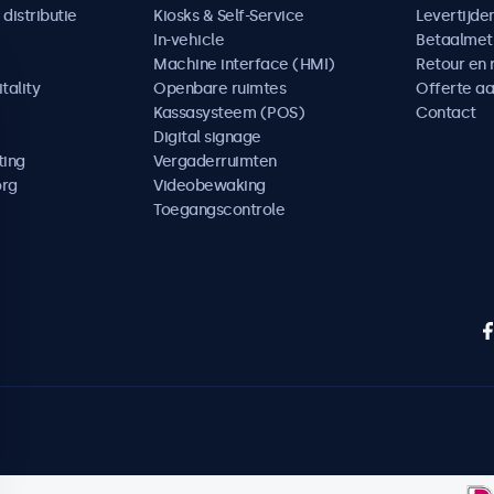
distributie
Kiosks & Self-Service
Levertijde
In-vehicle
Betaalme
Machine interface (HMI)
Retour en 
tality
Openbare ruimtes
Offerte a
Kassasysteem (POS)
Contact
Digital signage
ting
Vergaderruimten
org
Videobewaking
Toegangscontrole