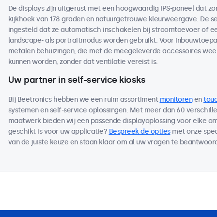
De displays zijn uitgerust met een hoogwaardig IPS-paneel dat z
kijkhoek van 178 graden en natuurgetrouwe kleurweergave. De se
ingesteld dat ze automatisch inschakelen bij stroomtoevoer of ee
landscape- als portraitmodus worden gebruikt. Voor inbouwtoepas
metalen behuizingen, die met de meegeleverde accessoires wee
kunnen worden, zonder dat ventilatie vereist is.
Uw partner in self-service kiosks
Bij Beetronics hebben we een ruim assortiment
monitoren
en
tou
systemen en self-service oplossingen. Met meer dan 60 verschille
maatwerk bieden wij een passende displayoplossing voor elke om
geschikt is voor uw applicatie?
Bespreek de opties
met onze speci
van de juiste keuze en staan klaar om al uw vragen te beantwoord