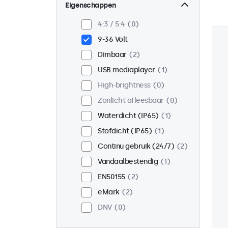
Wand
2
Eigenschappen
Panel mount
0
4:3 / 5:4
0
Inbouw
2
9-36 Volt
Rackmontage (19 inch)
0
Dimbaar
2
VESA 75 x 75
0
USB mediaplayer
1
VESA 100 x 100
2
High-brightness
0
Zonlicht afleesbaar
0
Waterdicht (IP65)
1
Stofdicht (IP65)
1
Continu gebruik (24/7)
2
Vandaalbestendig
1
EN50155
2
eMark
2
DNV
0