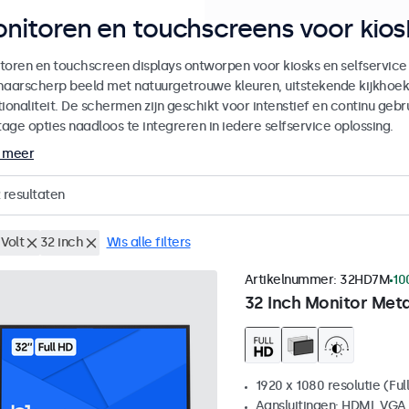
nitoren en touchscreens voor kiosk
toren en touchscreen displays ontworpen voor kiosks en selfservice
haarscherp beeld met natuurgetrouwe kleuren, uitstekende kijkhoe
ionaliteit. De schermen zijn geschikt voor intenstief en continu gebru
age opties naadloos te integreren in iedere selfservice oplossing.
 meer
resultaten
Volt
32 inch
Wis alle filters
Artikelnummer:
32HD7M
10
32 Inch Monitor Met
1920 x 1080 resolutie (Ful
Aansluitingen: HDMI, VGA