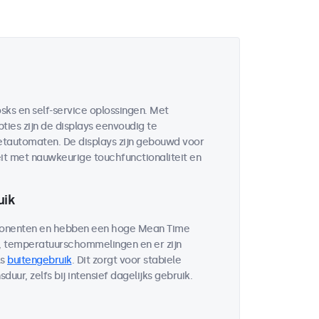
sks en self-service oplossingen. Met
ies zijn de displays eenvoudig te
ketautomaten. De displays zijn gebouwd voor
it met nauwkeurige touchfunctionaliteit en
uik
mponenten en hebben een hoge Mean Time
d, temperatuurschommelingen en er zijn
ls
buitengebruik
. Dit zorgt voor stabiele
ur, zelfs bij intensief dagelijks gebruik.