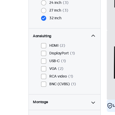
24 inch
3
27 inch
3
32 inch
Aansluiting
HDMI
2
DisplayPort
1
USB-C
1
VGA
2
RCA video
1
BNC (CVBS)
1
Montage
L
Desktop
2