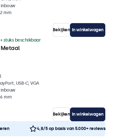
 inbouw
 42 mm
Bekijken
In winkelwagen
+ stuks beschikbaar
 Metaal
l
layPort, USB-C, VGA
 inbouw
 46 mm
Bekijken
In winkelwagen
neren
4,8/5 op basis van 5.000+ reviews