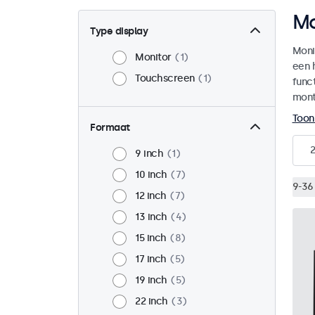
Mo
Type display
Moni
Monitor
1
een 
Touchscreen
1
funct
mont
Toon
Formaat
2
9 inch
1
10 inch
7
9-36 
12 inch
7
13 inch
4
15 inch
8
17 inch
5
19 inch
5
22 inch
3