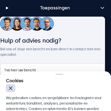
Toepassingen
Klantenservice
Hulp of advies nodig?
Over Beetronics
Bel ons of stuur een bericht en kom direct in contact met een
specialist.
Beetronics
Cookies
Bloemstraat 28, 1016LC Amsterdam, Nederland
Wij gebruiken cookies en vergelijkbare technologieën voor
4.8/5 door 5000+ bedrijven
websitefunctionaliteit, analyses, personalisatie en
Nederlands
advertenties. Cookies en advertentie-ID’s kunnen worden