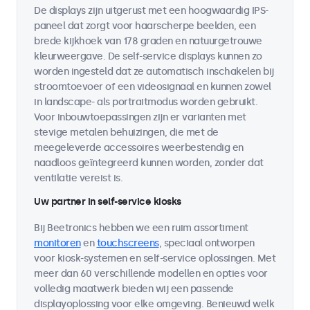
De displays zijn uitgerust met een hoogwaardig IPS-
paneel dat zorgt voor haarscherpe beelden, een
brede kijkhoek van 178 graden en natuurgetrouwe
kleurweergave. De self-service displays kunnen zo
worden ingesteld dat ze automatisch inschakelen bij
stroomtoevoer of een videosignaal en kunnen zowel
in landscape- als portraitmodus worden gebruikt.
Voor inbouwtoepassingen zijn er varianten met
stevige metalen behuizingen, die met de
meegeleverde accessoires weerbestendig en
naadloos geïntegreerd kunnen worden, zonder dat
ventilatie vereist is.
Uw partner in self-service kiosks
Bij Beetronics hebben we een ruim assortiment
monitoren
en
touchscreens
, speciaal ontworpen
voor kiosk-systemen en self-service oplossingen. Met
meer dan 60 verschillende modellen en opties voor
volledig maatwerk bieden wij een passende
displayoplossing voor elke omgeving. Benieuwd welk