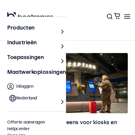
Producten
Home
Industrieën
Toepassingen
Maatwerkoplossingen
Inloggen
Nederland
Monitoren en touchscreens voor kiosks en
Offerte aanvragen
Helpcenter
selfservice