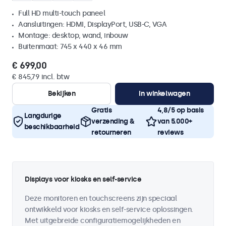
Full HD multi-touch paneel
Aansluitingen: HDMI, DisplayPort, USB-C, VGA
Montage: desktop, wand, inbouw
Buitenmaat: 745 x 440 x 46 mm
€ 699,00
€ 845,79 incl. btw
Bekijken
In winkelwagen
Gratis
4,8/5 op basis
Langdurige
verzending &
van 5.000+
beschikbaarheid
retourneren
reviews
Displays voor kiosks en self-service
Deze monitoren en touchscreens zijn speciaal
ontwikkeld voor kiosks en self-service oplossingen.
Met uitgebreide configuratiemogelijkheden en