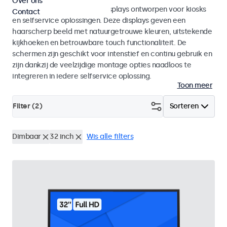
Over ons
Monitoren en touchscreen displays ontworpen voor kiosks
Contact
en selfservice oplossingen. Deze displays geven een
haarscherp beeld met natuurgetrouwe kleuren, uitstekende
kijkhoeken en betrouwbare touch functionaliteit. De
schermen zijn geschikt voor intenstief en continu gebruik en
zijn dankzij de veelzijdige montage opties naadloos te
integreren in iedere selfservice oplossing.
Toon meer
Filter (
2
)
Sorteren
Dimbaar
32 inch
Wis alle filters