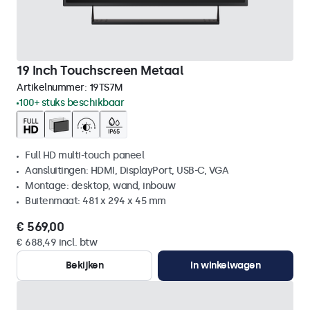
19 Inch Touchscreen Metaal
Artikelnummer:
19TS7M
100+ stuks beschikbaar
Full HD multi-touch paneel
Aansluitingen: HDMI, DisplayPort, USB-C, VGA
Montage: desktop, wand, inbouw
Buitenmaat: 481 x 294 x 45 mm
€ 569,00
€ 688,49 incl. btw
Bekijken
In winkelwagen