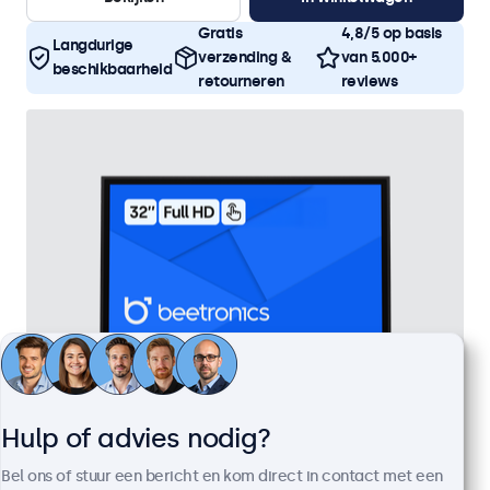
Gratis
4,8/5 op basis
Langdurige
verzending &
van 5.000+
beschikbaarheid
retourneren
reviews
Hulp of advies nodig?
32 Inch Touchscreen Metaal
Bel ons of stuur een bericht en kom direct in contact met een
Artikelnummer:
32TS7M