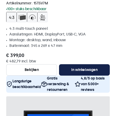
Artikelnummer:
15TSV7M
100+ stuks beschikbaar
4:3 multi-touch paneel
Aansluitingen: HDMI, DisplayPort, USB-C, VGA
Montage: desktop, wand, inbouw
Buitenmaat: 345 x 269 x 47 mm
€ 399,00
€ 482,79 incl. btw
Bekijken
In winkelwagen
Gratis
4,8/5 op basis
Langdurige
verzending &
van 5.000+
beschikbaarheid
retourneren
reviews