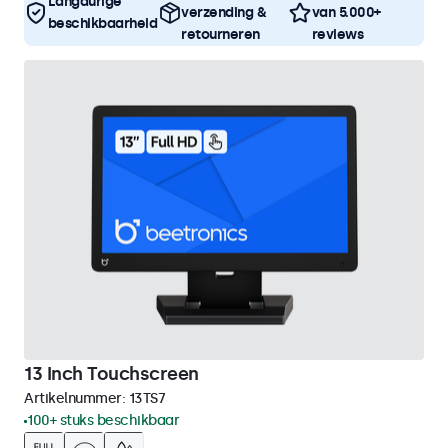
Langdurige
verzending &
van 5.000+
beschikbaarheid
retourneren
reviews
13 Inch Touchscreen
Artikelnummer:
13TS7
100+ stuks beschikbaar