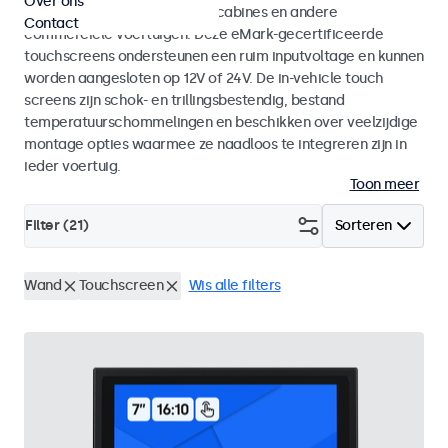
Over ons
vrachtwagens, bussen, kraancabines en andere
Contact
commerciele voertuigen. Deze eMark-gecertificeerde
touchscreens ondersteunen een ruim inputvoltage en kunnen
worden aangesloten op 12V of 24V. De in-vehicle touch
screens zijn schok- en trillingsbestendig, bestand
temperatuurschommelingen en beschikken over veelzijdige
montage opties waarmee ze naadloos te integreren zijn in
ieder voertuig.
Toon meer
Filter (
21
)
Sorteren
Wand
Touchscreen
Wis alle filters