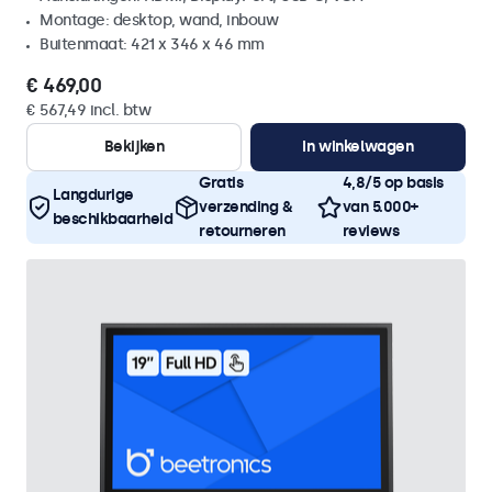
Montage: desktop, wand, inbouw
Buitenmaat: 421 x 346 x 46 mm
€ 469,00
€ 567,49 incl. btw
Bekijken
In winkelwagen
Gratis
4,8/5 op basis
Langdurige
verzending &
van 5.000+
beschikbaarheid
retourneren
reviews