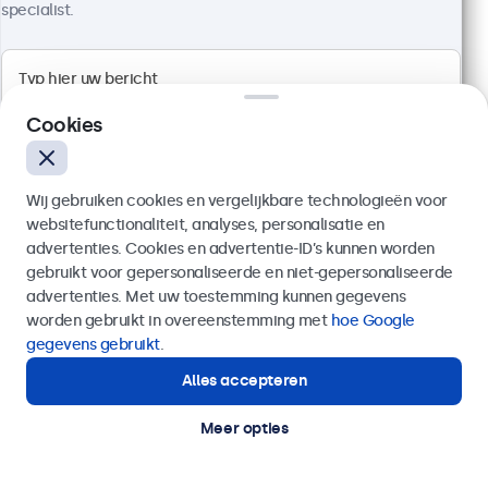
specialist.
100+ stuks beschikbaar
Full HD multi-touch paneel
Aansluitingen: HDMI, DisplayPort, USB-C, VGA
Cookies
Montage: desktop, wand, inbouw
Buitenmaat: 745 x 440 x 46 mm
Wij gebruiken cookies en vergelijkbare technologieën voor
€ 699,00
websitefunctionaliteit, analyses, personalisatie en
€ 845,79 incl. btw
advertenties. Cookies en advertentie-ID’s kunnen worden
Bekijken
In winkelwagen
gebruikt voor gepersonaliseerde en niet-gepersonaliseerde
Verzenden
advertenties. Met uw toestemming kunnen gegevens
worden gebruikt in overeenstemming met
hoe Google
Of bel ons op
020 - 700 83 66
gegevens gebruikt
.
Touchscreens voor in-vehicle gebruik
Alles accepteren
Hulp of advies nodig?
Direct contact met een specialist.
Onze in-vehicle touchscreen monitoren zijn
Meer opties
ontworpen voor gebruik in voertuigen zoals auto's,
vrachtwagens, bussen en kraancabines. De in-
vehicle touchscreens zijn eMark-gecertificeerd,