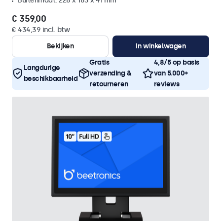
Buitenmaat: 228 x 183 x 41 mm
€ 359,00
€ 434,39 incl. btw
Bekijken
In winkelwagen
Gratis
4,8/5 op basis
Langdurige
verzending &
van 5.000+
beschikbaarheid
retourneren
reviews