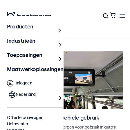
Producten
Home
Industrieën
Toepassingen
Maatwerkoplossingen
Inloggen
Nederland
Touchscreens voor in-vehicle gebruik
Offerte aanvragen
Helpcenter
Touchscreen monitoren ontworpen voor gebruik in auto's,