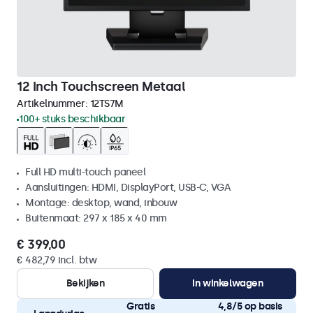
12 Inch Touchscreen Metaal
Artikelnummer:
12TS7M
100+ stuks beschikbaar
Full HD multi-touch paneel
Aansluitingen: HDMI, DisplayPort, USB-C, VGA
Montage: desktop, wand, inbouw
Buitenmaat: 297 x 185 x 40 mm
€ 399,00
€ 482,79 incl. btw
Bekijken
In winkelwagen
Gratis
4,8/5 op basis