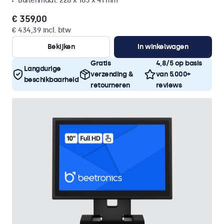
Buitenmaat: 228 x 183 x 41 mm
€ 359,00
€ 434,39 incl. btw
Bekijken
In winkelwagen
Gratis
4,8/5 op basis
Langdurige
verzending &
van 5.000+
beschikbaarheid
retourneren
reviews