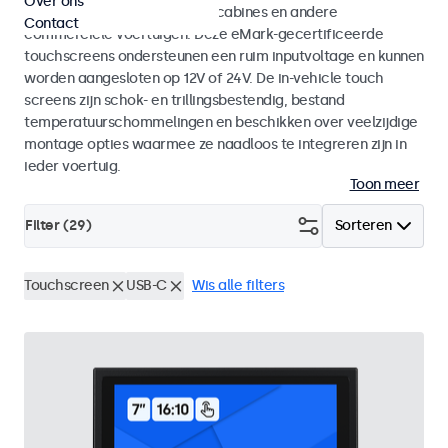
Over ons
vrachtwagens, bussen, kraancabines en andere
Contact
commerciele voertuigen. Deze eMark-gecertificeerde
touchscreens ondersteunen een ruim inputvoltage en kunnen
worden aangesloten op 12V of 24V. De in-vehicle touch
screens zijn schok- en trillingsbestendig, bestand
temperatuurschommelingen en beschikken over veelzijdige
montage opties waarmee ze naadloos te integreren zijn in
ieder voertuig.
Toon meer
Filter (
29
)
Sorteren
Touchscreen
USB-C
Wis alle filters