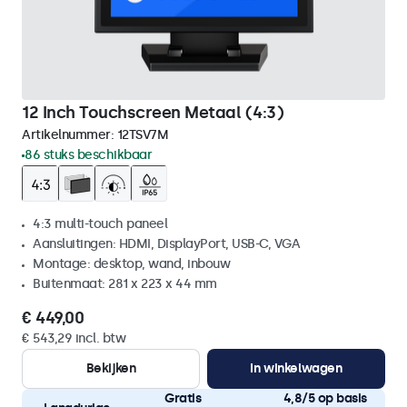
12 Inch Touchscreen Metaal (4:3)
Artikelnummer:
12TSV7M
86 stuks beschikbaar
4:3 multi-touch paneel
Aansluitingen: HDMI, DisplayPort, USB-C, VGA
Montage: desktop, wand, inbouw
Buitenmaat: 281 x 223 x 44 mm
€ 449,00
€ 543,29 incl. btw
Bekijken
In winkelwagen
Gratis
4,8/5 op basis