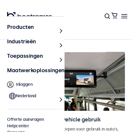
Producten
Home
Industrieën
Toepassingen
Maatwerkoplossingen
Inloggen
Nederland
Touchscreens voor in-vehicle gebruik
Offerte aanvragen
Helpcenter
Touchscreen monitoren ontworpen voor gebruik in auto's,