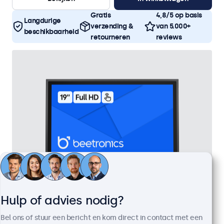
Gratis
4,8/5 op basis
Langdurige
verzending &
van 5.000+
beschikbaarheid
retourneren
reviews
Hulp of advies nodig?
19 Inch Touchscreen Metaal
Bel ons of stuur een bericht en kom direct in contact met een
Artikelnummer:
19TS7M