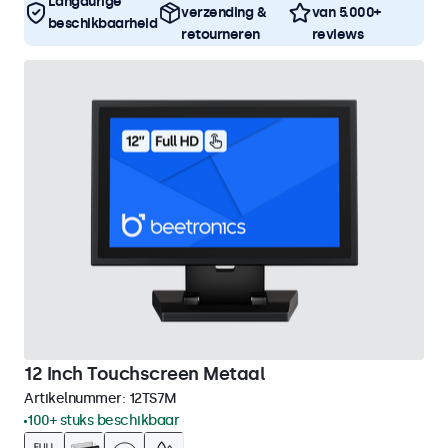
Langdurige
verzending &
van 5.000+
beschikbaarheid
retourneren
reviews
12 Inch Touchscreen Metaal
Artikelnummer:
12TS7M
100+ stuks beschikbaar