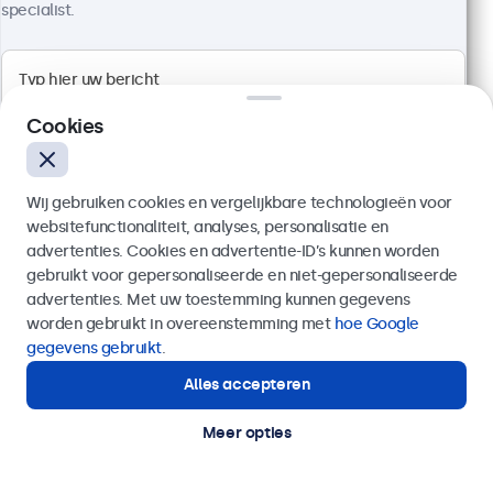
specialist.
100+ stuks beschikbaar
Full HD multi-touch paneel
Aansluitingen: HDMI, DisplayPort, USB-C, VGA
Cookies
Montage: desktop, wand, inbouw
Buitenmaat: 481 x 294 x 45 mm
Wij gebruiken cookies en vergelijkbare technologieën voor
€ 569,00
websitefunctionaliteit, analyses, personalisatie en
€ 688,49 incl. btw
advertenties. Cookies en advertentie-ID’s kunnen worden
Bekijken
In winkelwagen
gebruikt voor gepersonaliseerde en niet-gepersonaliseerde
Verzenden
advertenties. Met uw toestemming kunnen gegevens
worden gebruikt in overeenstemming met
hoe Google
Of bel ons op
020 - 700 83 66
gegevens gebruikt
.
Alles accepteren
Hulp of advies nodig?
Direct contact met een specialist.
Meer opties