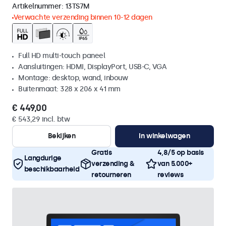
Artikelnummer:
13TS7M
Verwachte verzending binnen 10-12 dagen
Full HD multi-touch paneel
Aansluitingen: HDMI, DisplayPort, USB-C, VGA
Montage: desktop, wand, inbouw
Buitenmaat: 328 x 206 x 41 mm
€ 449,00
€ 543,29 incl. btw
Bekijken
In winkelwagen
Gratis
4,8/5 op basis
Langdurige
verzending &
van 5.000+
beschikbaarheid
retourneren
reviews