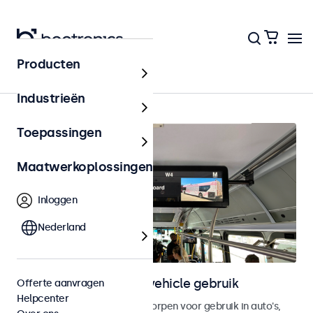
Producten
Home
Industrieën
Toepassingen
Maatwerkoplossingen
Inloggen
Nederland
Touchscreens voor in-vehicle gebruik
Offerte aanvragen
Helpcenter
Touchscreen monitoren ontworpen voor gebruik in auto's,