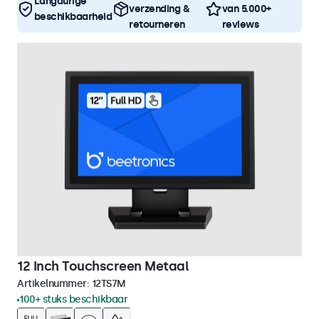
Langdurige
verzending &
van 5.000+
beschikbaarheid
retourneren
reviews
12 Inch Touchscreen Metaal
Artikelnummer:
12TS7M
100+ stuks beschikbaar