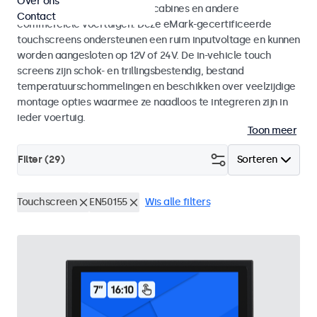
Over ons
vrachtwagens, bussen, kraancabines en andere
Contact
commerciele voertuigen. Deze eMark-gecertificeerde
touchscreens ondersteunen een ruim inputvoltage en kunnen
worden aangesloten op 12V of 24V. De in-vehicle touch
screens zijn schok- en trillingsbestendig, bestand
temperatuurschommelingen en beschikken over veelzijdige
montage opties waarmee ze naadloos te integreren zijn in
ieder voertuig.
Toon meer
Filter (
29
)
Sorteren
Touchscreen
EN50155
Wis alle filters