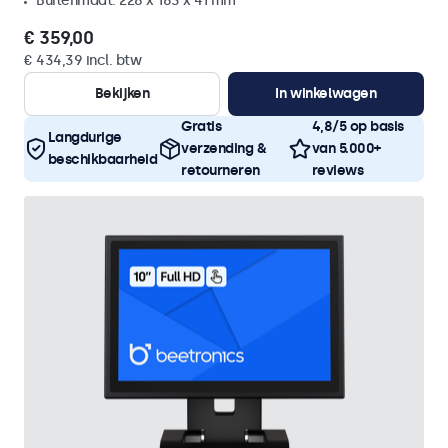
Buitenmaat: 228 x 183 x 41 mm
€ 359,00
€ 434,39 incl. btw
Bekijken
In winkelwagen
Gratis
4,8/5 op basis
Langdurige
verzending &
van 5.000+
beschikbaarheid
retourneren
reviews