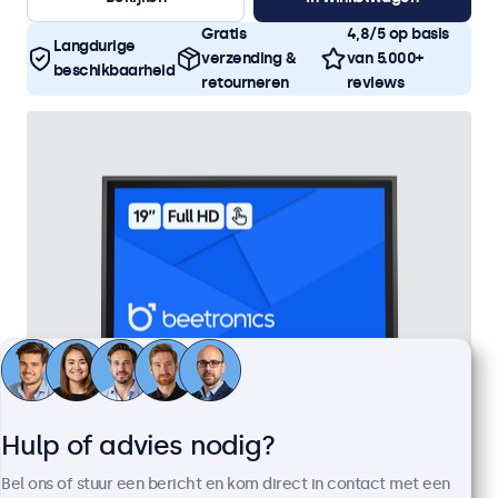
Gratis
4,8/5 op basis
Langdurige
verzending &
van 5.000+
beschikbaarheid
retourneren
reviews
Hulp of advies nodig?
19 Inch Touchscreen Metaal
Bel ons of stuur een bericht en kom direct in contact met een
Artikelnummer:
19TS7M