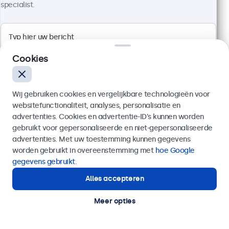
specialist.
100+ stuks beschikbaar
Full HD multi-touch paneel
Aansluitingen: HDMI, DisplayPort, USB-C, VGA
Cookies
Montage: desktop, wand, inbouw
Buitenmaat: 481 x 294 x 45 mm
Wij gebruiken cookies en vergelijkbare technologieën voor
€ 569,00
websitefunctionaliteit, analyses, personalisatie en
€ 688,49 incl. btw
advertenties. Cookies en advertentie-ID’s kunnen worden
Bekijken
In winkelwagen
gebruikt voor gepersonaliseerde en niet-gepersonaliseerde
Verzenden
advertenties. Met uw toestemming kunnen gegevens
worden gebruikt in overeenstemming met
hoe Google
Of bel ons op
020 - 700 83 66
gegevens gebruikt
.
Alles accepteren
Hulp of advies nodig?
Direct contact met een specialist.
Meer opties