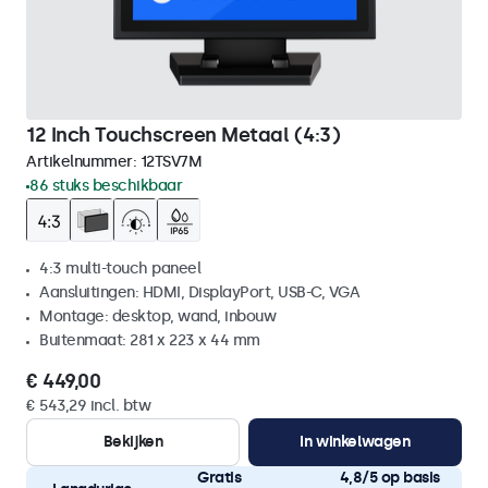
12 Inch Touchscreen Metaal (4:3)
Artikelnummer:
12TSV7M
86 stuks beschikbaar
4:3 multi-touch paneel
Aansluitingen: HDMI, DisplayPort, USB-C, VGA
Montage: desktop, wand, inbouw
Buitenmaat: 281 x 223 x 44 mm
€ 449,00
€ 543,29 incl. btw
Bekijken
In winkelwagen
Gratis
4,8/5 op basis