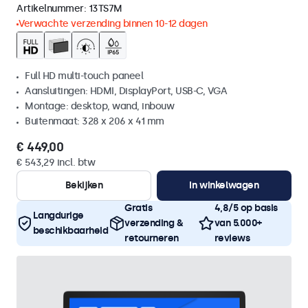
Artikelnummer:
13TS7M
Verwachte verzending binnen 10-12 dagen
Full HD multi-touch paneel
Aansluitingen: HDMI, DisplayPort, USB-C, VGA
Montage: desktop, wand, inbouw
Buitenmaat: 328 x 206 x 41 mm
€ 449,00
€ 543,29 incl. btw
Bekijken
In winkelwagen
Gratis
4,8/5 op basis
Langdurige
verzending &
van 5.000+
beschikbaarheid
retourneren
reviews