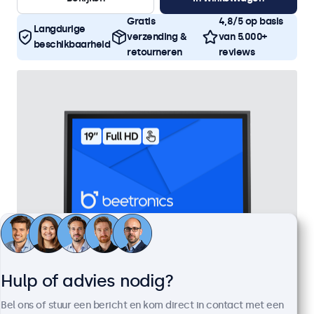
Gratis
4,8/5 op basis
Langdurige
verzending &
van 5.000+
beschikbaarheid
retourneren
reviews
Hulp of advies nodig?
19 Inch Touchscreen Metaal
Bel ons of stuur een bericht en kom direct in contact met een
Artikelnummer:
19TS7M