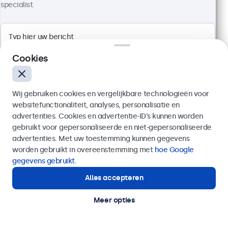
specialist.
100+ stuks beschikbaar
Full HD multi-touch paneel
Aansluitingen: HDMI, DisplayPort, USB-C, VGA
Cookies
Montage: desktop, wand, inbouw
Buitenmaat: 481 x 294 x 45 mm
Wij gebruiken cookies en vergelijkbare technologieën voor
€ 569,00
websitefunctionaliteit, analyses, personalisatie en
€ 688,49 incl. btw
advertenties. Cookies en advertentie-ID’s kunnen worden
Bekijken
In winkelwagen
gebruikt voor gepersonaliseerde en niet-gepersonaliseerde
Verzenden
advertenties. Met uw toestemming kunnen gegevens
worden gebruikt in overeenstemming met
hoe Google
Of bel ons op
020 - 700 83 66
gegevens gebruikt
.
Alles accepteren
Hulp of advies nodig?
Direct contact met een specialist.
Meer opties