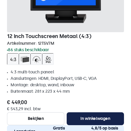
12 Inch Touchscreen Metaal (4:3)
Artikelnummer:
12TSV7M
86 stuks beschikbaar
4:3 multi-touch paneel
Aansluitingen: HDMI, DisplayPort, USB-C, VGA
Montage: desktop, wand, inbouw
Buitenmaat: 281 x 223 x 44 mm
€ 449,00
€ 543,29 incl. btw
Bekijken
In winkelwagen
Gratis
4,8/5 op basis