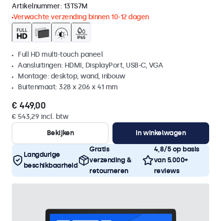
Artikelnummer:
13TS7M
Verwachte verzending binnen 10-12 dagen
Full HD multi-touch paneel
Aansluitingen: HDMI, DisplayPort, USB-C, VGA
Montage: desktop, wand, inbouw
Buitenmaat: 328 x 206 x 41 mm
€ 449,00
€ 543,29 incl. btw
Bekijken
In winkelwagen
Gratis
4,8/5 op basis
Langdurige
verzending &
van 5.000+
beschikbaarheid
retourneren
reviews