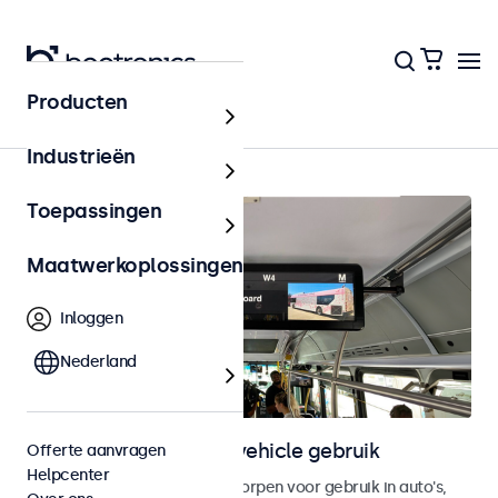
Producten
Home
Industrieën
Toepassingen
Maatwerkoplossingen
Inloggen
Nederland
Touchscreens voor in-vehicle gebruik
Offerte aanvragen
Helpcenter
Touchscreen monitoren ontworpen voor gebruik in auto's,