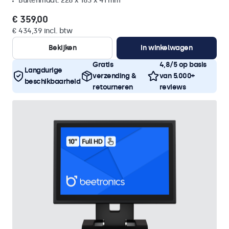
Buitenmaat: 228 x 183 x 41 mm
€ 359,00
€ 434,39 incl. btw
Bekijken
In winkelwagen
Gratis
4,8/5 op basis
Langdurige
verzending &
van 5.000+
beschikbaarheid
retourneren
reviews