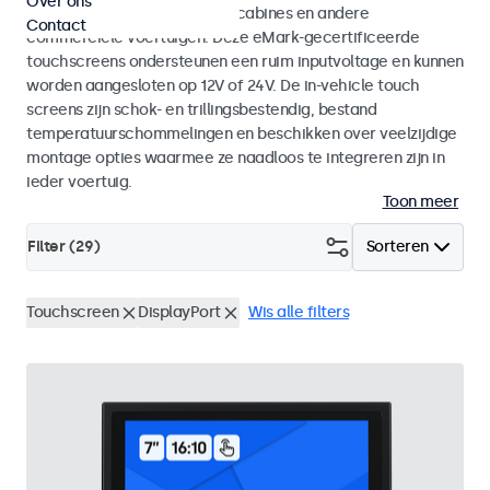
Over ons
vrachtwagens, bussen, kraancabines en andere
Contact
commerciele voertuigen. Deze eMark-gecertificeerde
touchscreens ondersteunen een ruim inputvoltage en kunnen
worden aangesloten op 12V of 24V. De in-vehicle touch
screens zijn schok- en trillingsbestendig, bestand
temperatuurschommelingen en beschikken over veelzijdige
montage opties waarmee ze naadloos te integreren zijn in
ieder voertuig.
Toon meer
Filter (
29
)
Sorteren
Touchscreen
DisplayPort
Wis alle filters