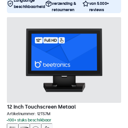
Langdurige
verzending &
van 5.000+
beschikbaarheid
retourneren
reviews
12 Inch Touchscreen Metaal
Artikelnummer:
12TS7M
100+ stuks beschikbaar