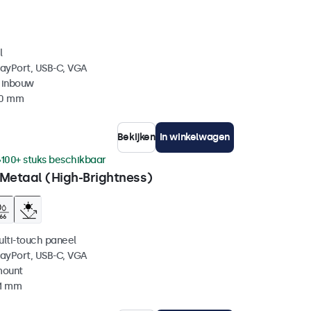
l
layPort, USB-C, VGA
 inbouw
40 mm
Bekijken
In winkelwagen
100+ stuks beschikbaar
 Metaal (High-Brightness)
ulti-touch paneel
layPort, USB-C, VGA
mount
41 mm