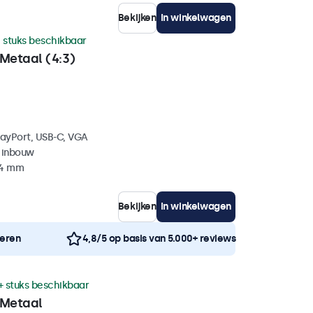
Bekijken
In winkelwagen
 stuks beschikbaar
Metaal (4:3)
layPort, USB-C, VGA
 inbouw
44 mm
Bekijken
In winkelwagen
neren
4,8/5 op basis van 5.000+ reviews
+ stuks beschikbaar
 Metaal