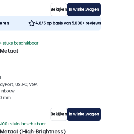
Bekijken
In winkelwagen
neren
4,8/5 op basis van 5.000+ reviews
+ stuks beschikbaar
 Metaal
l
layPort, USB-C, VGA
 inbouw
40 mm
Bekijken
In winkelwagen
100+ stuks beschikbaar
 Metaal (High-Brightness)