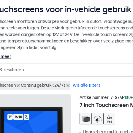
uchscreens voor in-vehicle gebruik
hscreen monitoren ontworpen voor gebruik in auto's, vrachtwagens,
erciele voertuigen. Deze eMark-gecertificeerde touchscreens onde
en worden aangesloten op 12V of 24V. De in-vehicle touch screens zijn
and temperatuurschommelingen en beschikken over veelzijdige mo
tegreren zijn in ieder voertuig.
 meer
29
resultaten
hscreen
Continu gebruik (24/7)
Wis alle filters
Artikelnummer:
7TS7M
100+
7 Inch Touchscreen 
Haarscherp multi-touch 