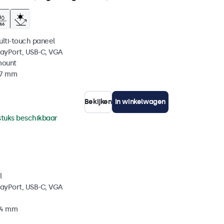
ulti-touch paneel
layPort, USB-C, VGA
mount
37 mm
Bekijken
In winkelwagen
stuks beschikbaar
l
layPort, USB-C, VGA
34 mm