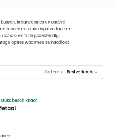
 bussen, kraancabines en andere
rsteunen een ruim inputvoltage en
 schok- en trillingsbestendig,
ntage opties waarmee ze naadloos
Sorteren
Bestverkocht
 stuks beschikbaar
Metaal
paneel