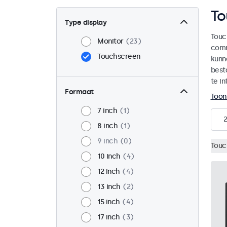
To
Type display
Touc
Monitor
23
comm
Touchscreen
kunn
best
te in
Formaat
Toon
7 inch
1
8 inch
1
9 inch
0
Touc
10 inch
4
12 inch
4
13 inch
2
15 inch
4
17 inch
3