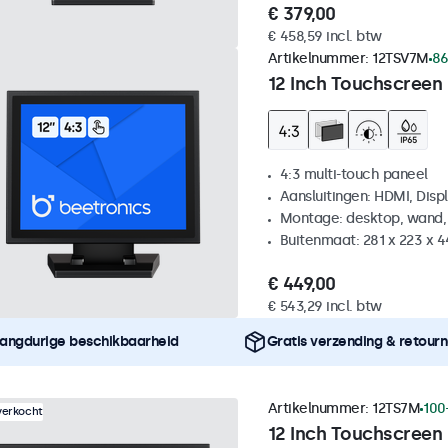
€ 379,00
€ 458,59 incl. btw
Artikelnummer:
12TSV7M
86
12 Inch Touchscreen 
4:3 multi-touch paneel
Aansluitingen: HDMI, Disp
Montage: desktop, wand,
Buitenmaat: 281 x 223 x 
€ 449,00
€ 543,29 incl. btw
angdurige beschikbaarheid
Gratis verzending & retour
Artikelnummer:
12TS7M
100
verkocht
12 Inch Touchscreen