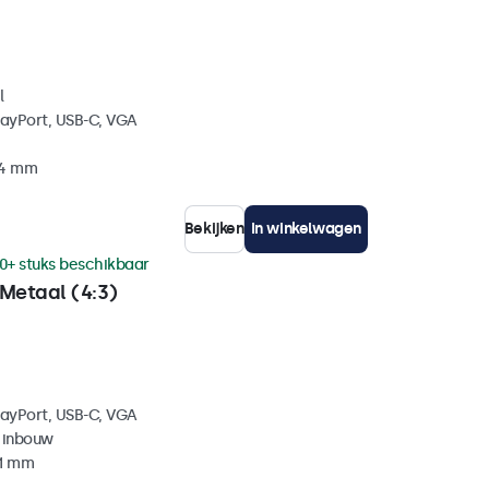
l
layPort, USB-C, VGA
34 mm
Bekijken
In winkelwagen
0+ stuks beschikbaar
Metaal (4:3)
layPort, USB-C, VGA
 inbouw
41 mm