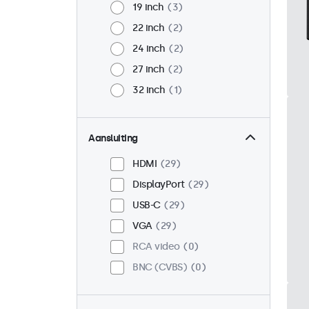
19 inch
3
22 inch
2
24 inch
2
27 inch
2
32 inch
1
Aansluiting
HDMI
29
DisplayPort
29
USB-C
29
VGA
29
RCA video
0
BNC (CVBS)
0