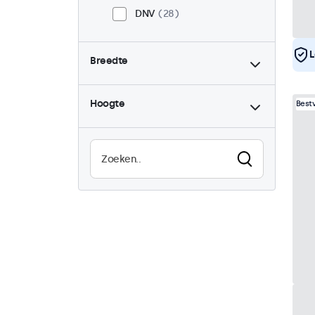
DNV
28
L
Breedte
Hoogte
Best