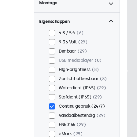
Montage
Desktop
21
Wand
21
Eigenschappen
Panel mount
8
4:3 / 5:4
6
Inbouw
25
9-36 Volt
29
Rackmontage (19 inch)
Dimbaar
29
16
USB mediaplayer
0
VESA 75 x 75
17
High-brightness
8
VESA 100 x 100
12
Zonlicht afleesbaar
8
Waterdicht (IP65)
29
Stofdicht (IP65)
29
Continu gebruik (24/7)
Vandaalbestendig
29
EN50155
29
eMark
29