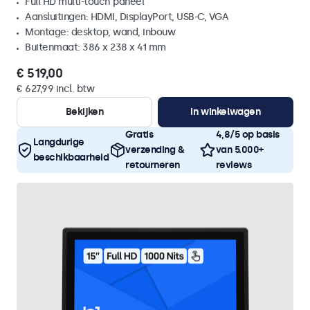
Full HD multi-touch paneel
Aansluitingen: HDMI, DisplayPort, USB-C, VGA
Montage: desktop, wand, inbouw
Buitenmaat: 386 x 238 x 41 mm
€ 519,00
€ 627,99 incl. btw
Bekijken
In winkelwagen
Gratis
4,8/5 op basis
Langdurige
verzending &
van 5.000+
beschikbaarheid
retourneren
reviews