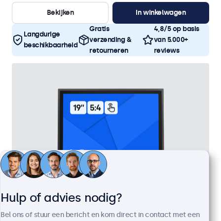
Bekijken
In winkelwagen
Gratis
4,8/5 op basis
Langdurige
verzending &
van 5.000+
beschikbaarheid
retourneren
reviews
Hulp of advies nodig?
Bel ons of stuur een bericht en kom direct in contact met een
19 Inch Touchscreen Metaal (5:4)