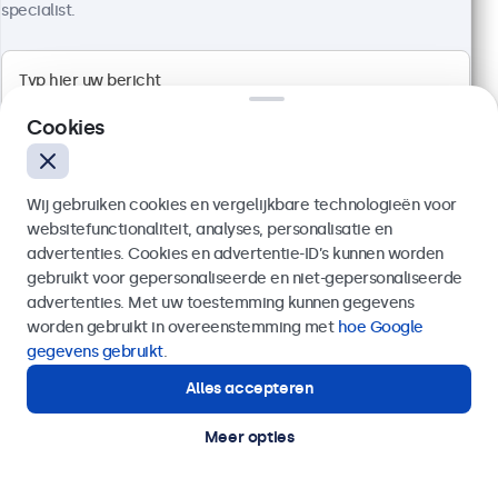
specialist.
Artikelnummer:
19TSV7M
100+ stuks beschikbaar
Cookies
5:4 multi-touch paneel
Aansluitingen: HDMI, DisplayPort, USB-C, VGA
Montage: desktop, wand, inbouw
Buitenmaat: 421 x 346 x 46 mm
Wij gebruiken cookies en vergelijkbare technologieën voor
websitefunctionaliteit, analyses, personalisatie en
€ 469,00
advertenties. Cookies en advertentie-ID’s kunnen worden
€ 567,49 incl. btw
gebruikt voor gepersonaliseerde en niet-gepersonaliseerde
Verzenden
advertenties. Met uw toestemming kunnen gegevens
Bekijken
In winkelwagen
worden gebruikt in overeenstemming met
hoe Google
Of bel ons op
020 - 700 83 66
gegevens gebruikt
.
Alles accepteren
Hulp of advies nodig?
Direct contact met een specialist.
Meer opties