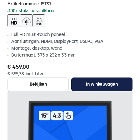
Artikelnummer:
15TS7
100+ stuks beschikbaar
Full HD multi-touch paneel
Aansluitingen: HDMI, DisplayPort, USB-C, VGA
Montage: desktop, wand
Buitenmaat: 373 x 232 x 33 mm
€ 459,00
€ 555,39 incl. btw
Bekijken
In winkelwagen