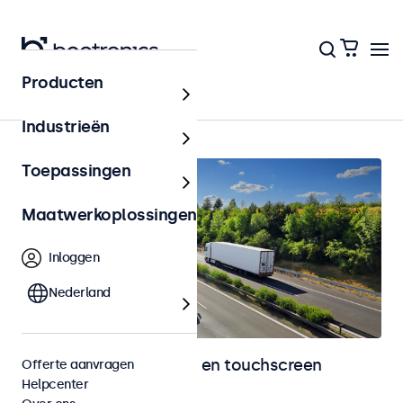
Producten
Home
Industrieën
Toepassingen
Maatwerkoplossingen
Inloggen
Nederland
Automotive monitoren en touchscreen
Offerte aanvragen
Helpcenter
displays