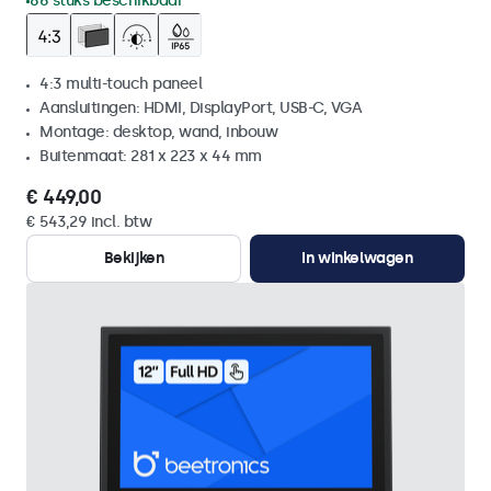
86 stuks beschikbaar
4:3 multi-touch paneel
Aansluitingen: HDMI, DisplayPort, USB-C, VGA
Montage: desktop, wand, inbouw
Buitenmaat: 281 x 223 x 44 mm
€ 449,00
€ 543,29 incl. btw
Bekijken
In winkelwagen