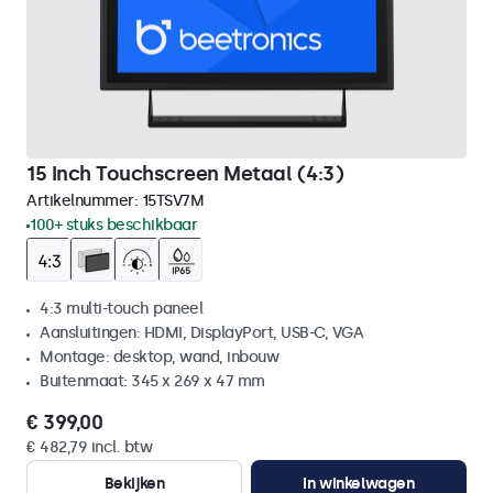
15 Inch Touchscreen Metaal (4:3)
Artikelnummer:
15TSV7M
100+ stuks beschikbaar
4:3 multi-touch paneel
Aansluitingen: HDMI, DisplayPort, USB-C, VGA
Montage: desktop, wand, inbouw
Buitenmaat: 345 x 269 x 47 mm
€ 399,00
€ 482,79 incl. btw
Bekijken
In winkelwagen