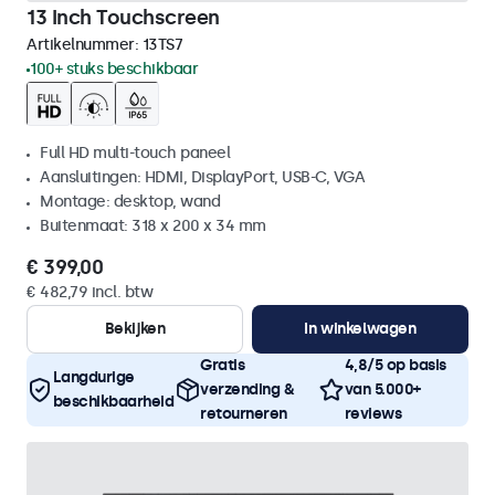
13 Inch Touchscreen
Artikelnummer:
13TS7
100+ stuks beschikbaar
Full HD multi-touch paneel
Aansluitingen: HDMI, DisplayPort, USB-C, VGA
Montage: desktop, wand
Buitenmaat: 318 x 200 x 34 mm
€ 399,00
€ 482,79 incl. btw
Bekijken
In winkelwagen
Gratis
4,8/5 op basis
Langdurige
verzending &
van 5.000+
beschikbaarheid
retourneren
reviews