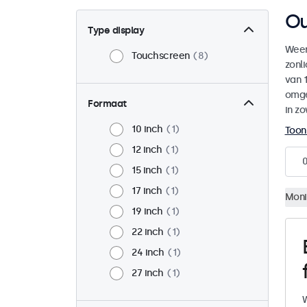
Ou
Type display
Weer
Touchscreen
8
zonl
van 1
omge
Formaat
in zo
10 inch
1
Toon
12 inch
1
15 inch
1
17 inch
1
Moni
19 inch
1
22 inch
1
24 inch
1
27 inch
1
W