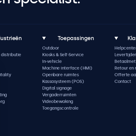
dustrieën
Toepassingen
Kla
Outdoor
Helpcente
distributie
Kiosks & Self-Service
Levertijde
In-vehicle
Betaalme
Machine interface (HMI)
Retour en 
tality
Openbare ruimtes
Offerte a
Kassasysteem (POS)
Contact
Digital signage
ting
Vergaderruimten
org
Videobewaking
Toegangscontrole