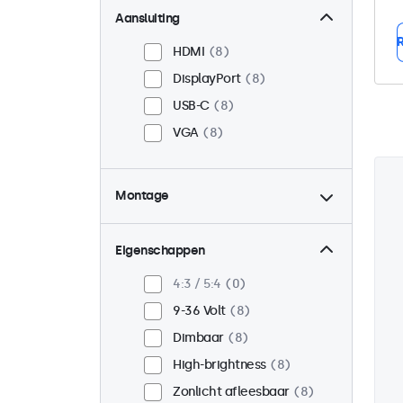
Aansluiting
R
HDMI
8
DisplayPort
8
USB-C
8
VGA
8
Montage
Panel mount
8
Inbouw
8
Eigenschappen
VESA 75 x 75
3
4:3 / 5:4
0
VESA 100 x 100
5
9-36 Volt
8
Dimbaar
8
High-brightness
8
Zonlicht afleesbaar
8