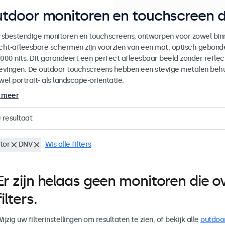
tdoor monitoren en touchscreen d
sbestendige monitoren en touchscreens, ontworpen voor zowel binne
icht-afleesbare schermen zijn voorzien van een mat, optisch gebon
000 nits. Dit garandeert een perfect afleesbaar beeld zonder reflecti
vingen. De outdoor touchscreens hebben een stevige metalen behuiz
wel portrait- als landscape-oriëntatie.
 meer
0
resultaat
tor
DNV
Wis alle filters
Er zijn helaas geen monitoren die
filters.
ijzig uw filterinstellingen om resultaten te zien, of bekijk alle
outdoo