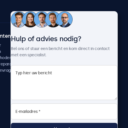
ntenservice
Over Beetronics
Hulp of advies nodig?
r
Klantcases
Bel ons of stuur een bericht en kom direct in contact
n
Nieuws en updates
met een specialist.
thoden
Over ons
reparatie
Werken bij Beetronics
anvragen
Algemene voorwaarden
Privacyverklaring