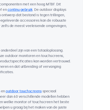
 componenten met een hoog MTBF. Dit
ef en
continu gebruik
. De outdoor displays
ontwerp dat bestand is tegen trillingen,
egeleverde accessoires kan de robuuste
r zelfs de meest veeleisende omgevingen,
 onderdeel zijn van een totaaloplossing.
ze outdoor monitoren en touchscreens,
 productspecificaties kan worden vertrouwd.
neren en dat uitbreiding of vervanging
ficaties.
en
outdoor touchscreens
speciaal
 meer dan 60 verschillende modellen hebben
ten welke monitor of touchscreen het beste
helpen u graag bij het maken van de juiste