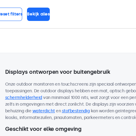
eset filters
Bekijk alles
Displays ontworpen voor buitengebruik
Onze outdoor monitoren en touchscreens zijn speciaal ontworpen 
toepassingen. De outdoor displays hebben een mat, optisch ge
schermhelderheid
van minimaal 1000 nits, wat zorgt voor een per
zelfs in omgevingen met direct zonlicht. De displays zijn voorzien
behuizing die
waterdicht
en
stofbestendig
kan worden geïntegreer
kiosks, informatiezuilen, pinautomaten, parkeermeters en contro
Geschikt voor elke omgeving