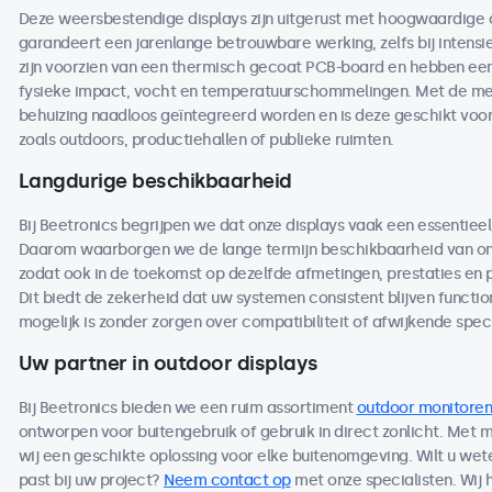
Deze weersbestendige displays zijn uitgerust met hoogwaardige
garandeert een jarenlange betrouwbare werking, zelfs bij intensi
zijn voorzien van een thermisch gecoat PCB-board en hebben een 
fysieke impact, vocht en temperatuurschommelingen. Met de me
behuizing naadloos geïntegreerd worden en is deze geschikt voo
zoals outdoors, productiehallen of publieke ruimten.
Langdurige beschikbaarheid
Bij Beetronics begrijpen we dat onze displays vaak een essentieel
Daarom waarborgen we de lange termijn beschikbaarheid van on
zodat ook in de toekomst op dezelfde afmetingen, prestaties en
Dit biedt de zekerheid dat uw systemen consistent blijven functio
mogelijk is zonder zorgen over compatibiliteit of afwijkende speci
Uw partner in outdoor displays
Bij Beetronics bieden we een ruim assortiment
outdoor monitoren
ontworpen voor buitengebruik of gebruik in direct zonlicht. Met
wij een geschikte oplossing voor elke buitenomgeving. Wilt u we
past bij uw project?
Neem contact op
met onze specialisten. Wij 