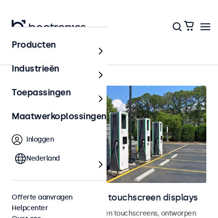
Producten
Outdoor
Industrieën
Toepassingen
Maatwerkoplossingen
Inloggen
Nederland
Outdoor monitoren en touchscreen displays
Offerte aanvragen
Helpcenter
Weersbestendige monitoren en touchscreens, ontworpen