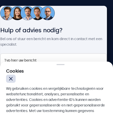
Klantenservice
Hulp of advies nodig?
Over Beetronics
Bel ons of stuur een bericht en kom direct in contact met een
specialist.
Beetronics
Cookies
Bloemstraat 28, 1016LC Amsterdam, Nederland
Wij gebruiken cookies en vergelijkbare technologieën voor
4.8/5 door 5000+ bedrijven
websitefunctionaliteit, analyses, personalisatie en
Nederlands
advertenties. Cookies en advertentie-ID’s kunnen worden
gebruikt voor gepersonaliseerde en niet-gepersonaliseerde
Verzenden
advertenties. Met uw toestemming kunnen gegevens