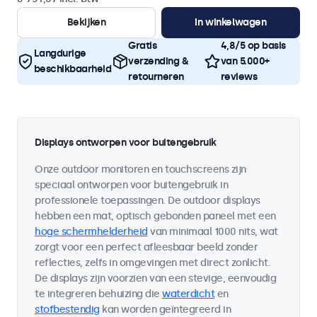
Bekijken
In winkelwagen
Gratis
4,8/5 op basis
Langdurige
verzending &
van 5.000+
beschikbaarheid
retourneren
reviews
Displays ontworpen voor buitengebruik
Onze outdoor monitoren en touchscreens zijn
speciaal ontworpen voor buitengebruik in
professionele toepassingen. De outdoor displays
hebben een mat, optisch gebonden paneel met een
hoge schermhelderheid
van minimaal 1000 nits, wat
zorgt voor een perfect afleesbaar beeld zonder
reflecties, zelfs in omgevingen met direct zonlicht.
De displays zijn voorzien van een stevige, eenvoudig
te integreren behuizing die
waterdicht
en
stofbestendig
kan worden geïntegreerd in