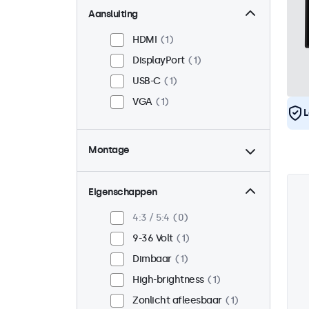
Aansluiting
HDMI
1
DisplayPort
1
USB-C
1
VGA
1
L
Montage
Panel mount
1
Inbouw
1
Eigenschappen
VESA 75 x 75
0
4:3 / 5:4
0
VESA 100 x 100
1
9-36 Volt
1
Dimbaar
1
High-brightness
1
Zonlicht afleesbaar
1