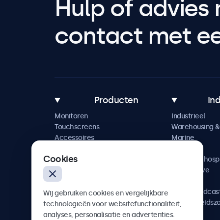
Hulp of advies 
contact met een
Producten
In
Monitoren
Industrieel
Touchscreens
Warehousing & 
Accessoires
Marine
Maatwerkoplossingen
Retail
Cookies
Horeca & hospi
Automotive
Railway
AV & Broadcas
Wij gebruiken cookies en vergelijkbare
Gezondheidsz
technologieën voor websitefunctionaliteit,
analyses, personalisatie en advertenties.