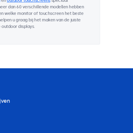
en
outdoor touchscreens
speciaal
 meer dan 60 verschillende modellen hebben
ten welke monitor of touchscreen het beste
helpen u graag bij het maken van de juiste
 outdoor displays.
jven