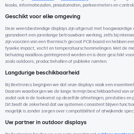
kiosks, informatiezuilen, pinautomaten, parkeermeters en contro
Geschikt voor elke omgeving
Deze weersbestendige displays zijn uitgerust met hoogwaardige
garandeert een jarenlange betrouwbare werking, zelfs bij intensi
zijn voorzien van een thermisch gecoat PCB-board en hebben een 
fysieke impact, vocht en temperatuurschommelingen. Met de me
behuizing naadloos geïntegreerd worden en is deze geschikt voo
zoals outdoors, productiehallen of publieke ruimten.
Langdurige beschikbaarheid
Bij Beetronics begrijpen we dat onze displays vaak een essentieel
Daarom waarborgen we de lange termijn beschikbaarheid van on
zodat ook in de toekomst op dezelfde afmetingen, prestaties en
Dit biedt de zekerheid dat uw systemen consistent blijven functio
mogelijk is zonder zorgen over compatibiliteit of afwijkende speci
Uw partner in outdoor displays