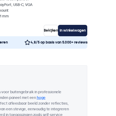
layPort, USB-C, VGA
mount
51 mm
Bekijken
In winkelwagen
neren
4,8/5 op basis van 5.000+ reviews
voor buitengebruik in professionele
bonden paneel met een
hoge
fect afleesbaar beeld zonder reflecties,
 van een stevige, eenvoudig te integreren
d in toepassingen zoals self-service