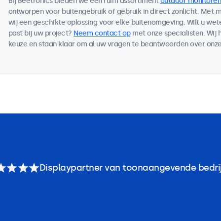
Bij Beetronics bieden we een ruim assortiment
outdoor monitoren
ontworpen voor buitengebruik of gebruik in direct zonlicht. Met
wij een geschikte oplossing voor elke buitenomgeving. Wilt u we
past bij uw project?
Neem contact op
met onze specialisten. Wij 
keuze en staan klaar om al uw vragen te beantwoorden over onze
Displaypartner van toonaangevende bedri