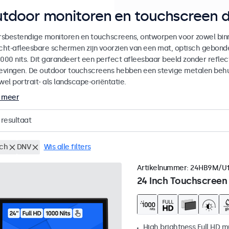
tdoor monitoren en touchscreen d
sbestendige monitoren en touchscreens, ontworpen voor zowel binne
icht-afleesbare schermen zijn voorzien van een mat, optisch gebon
000 nits. Dit garandeert een perfect afleesbaar beeld zonder reflecti
vingen. De outdoor touchscreens hebben een stevige metalen behuiz
wel portrait- als landscape-oriëntatie.
 meer
resultaat
nch
DNV
Wis alle filters
Artikelnummer:
24HB9M/U
24 Inch Touchscreen
High brightness Full HD m