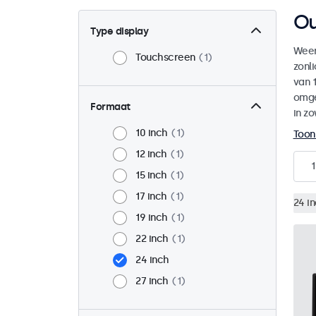
Ou
Type display
Weer
Touchscreen
1
zonl
van 1
omge
Formaat
in zo
10 inch
1
Toon
12 inch
1
1
15 inch
1
17 inch
1
24 i
19 inch
1
22 inch
1
24 inch
27 inch
1