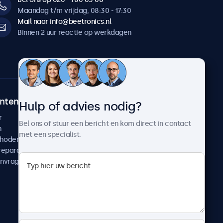
Maandag t/m vrijdag, 08:30 - 17:30
Mail naar info@beetronics.nl
Binnen 2 uur reactie op werkdagen
ntenservice
Over Beetronics
Hulp of advies nodig?
r
Klantcases
Bel ons of stuur een bericht en kom direct in contact
n
Nieuws en updates
met een specialist.
thoden
Over ons
reparatie
Werken bij Beetronics
anvragen
Algemene voorwaarden
Privacyverklaring