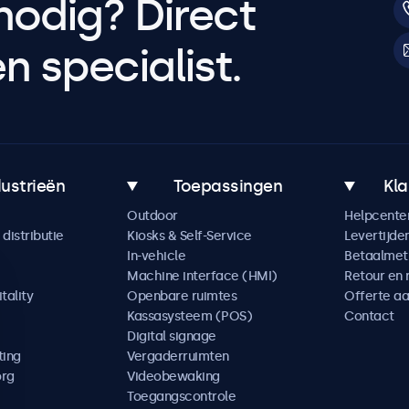
nodig? Direct
 specialist.
dustrieën
Toepassingen
Kla
Outdoor
Helpcente
distributie
Kiosks & Self-Service
Levertijde
In-vehicle
Betaalme
Machine interface (HMI)
Retour en 
tality
Openbare ruimtes
Offerte a
Kassasysteem (POS)
Contact
Digital signage
ting
Vergaderruimten
org
Videobewaking
Toegangscontrole