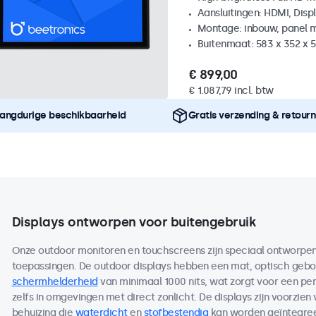
Aansluitingen: HDMI, Disp
Montage: inbouw, panel 
Buitenmaat: 583 x 352 x 
€ 899,00
€ 1.087,79 incl. btw
angdurige beschikbaarheid
Gratis verzending & retour
Displays ontworpen voor buitengebruik
Onze outdoor monitoren en touchscreens zijn speciaal ontworpen 
toepassingen. De outdoor displays hebben een mat, optisch ge
schermhelderheid
van minimaal 1000 nits, wat zorgt voor een per
zelfs in omgevingen met direct zonlicht. De displays zijn voorzien
behuizing die
waterdicht
en
stofbestendig
kan worden geïntegreer