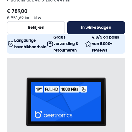
Buitenmaat: 417 x 280 x 44 mm
€ 789,00
€ 954,69 incl. btw
Bekijken
In winkelwagen
Gratis
4,8/5 op basis
Langdurige
verzending &
van 5.000+
beschikbaarheid
retourneren
reviews