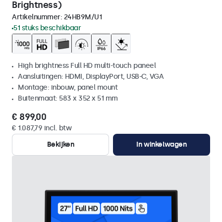
Brightness)
Artikelnummer:
24HB9M/U1
51 stuks beschikbaar
High brightness Full HD multi-touch paneel
Aansluitingen: HDMI, DisplayPort, USB-C, VGA
Montage: inbouw, panel mount
Buitenmaat: 583 x 352 x 51 mm
€ 899,00
€ 1.087,79 incl. btw
Bekijken
In winkelwagen