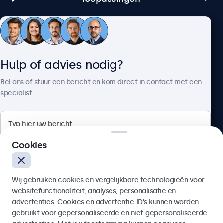
Klantenservice
Hulp of advies nodig?
Over Beetronics
Bel ons of stuur een bericht en kom direct in contact met een
specialist.
Beetronics
Cookies
Bloemstraat 28, 1016LC Amsterdam, Nederland
Wij gebruiken cookies en vergelijkbare technologieën voor
4.8/5 door 5000+ bedrijven
websitefunctionaliteit, analyses, personalisatie en
Nederlands
advertenties. Cookies en advertentie-ID’s kunnen worden
gebruikt voor gepersonaliseerde en niet-gepersonaliseerde
Verzenden