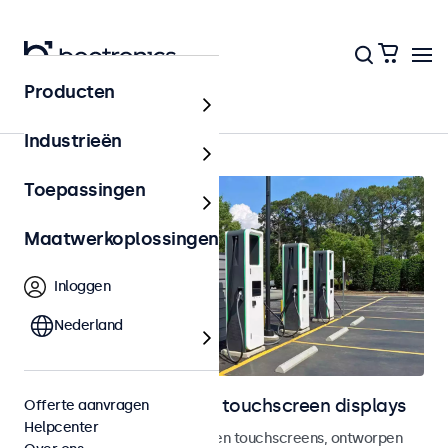
Producten
Home
Industrieën
Toepassingen
Maatwerkoplossingen
Inloggen
Nederland
Outdoor monitoren en touchscreen displays
Offerte aanvragen
Helpcenter
Weersbestendige monitoren en touchscreens, ontworpen