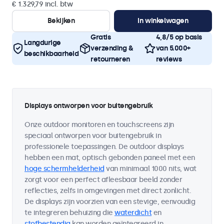
€ 1.329,79 incl. btw
Bekijken
In winkelwagen
Gratis
4,8/5 op basis
Langdurige
verzending &
van 5.000+
beschikbaarheid
retourneren
reviews
Displays ontworpen voor buitengebruik
Onze outdoor monitoren en touchscreens zijn
speciaal ontworpen voor buitengebruik in
professionele toepassingen. De outdoor displays
hebben een mat, optisch gebonden paneel met een
hoge schermhelderheid
van minimaal 1000 nits, wat
zorgt voor een perfect afleesbaar beeld zonder
reflecties, zelfs in omgevingen met direct zonlicht.
De displays zijn voorzien van een stevige, eenvoudig
te integreren behuizing die
waterdicht
en
stofbestendig
kan worden geïntegreerd in