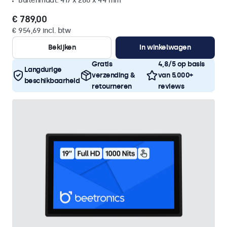
Buitenmaat: 417 x 280 x 44 mm
€ 789,00
€ 954,69 incl. btw
Bekijken
In winkelwagen
Gratis
4,8/5 op basis
Langdurige
verzending &
van 5.000+
beschikbaarheid
retourneren
reviews