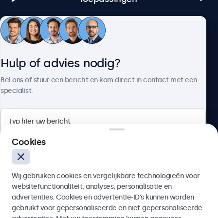
Klantenservice
Hulp of advies nodig?
Over Beetronics
Bel ons of stuur een bericht en kom direct in contact met een
specialist.
Beetronics
Cookies
Bloemstraat 28, 1016LC Amsterdam, Nederland
Wij gebruiken cookies en vergelijkbare technologieën voor
4.8/5 door 5000+ bedrijven
websitefunctionaliteit, analyses, personalisatie en
Nederlands
advertenties. Cookies en advertentie-ID’s kunnen worden
gebruikt voor gepersonaliseerde en niet-gepersonaliseerde
Verzenden