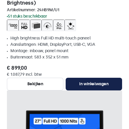
Brightness)
Artikelnummer:
24HB9M/U1
51 stuks beschikbaar
High brightness Full HD multi-touch paneel
Aansluitingen: HDMI, DisplayPort, USB-C, VGA
Montage: inbouw, panel mount
Buitenmaat: 583 x 352 x 51 mm
€ 899,00
€ 1.087,79 incl. btw
Bekijken
In winkelwagen