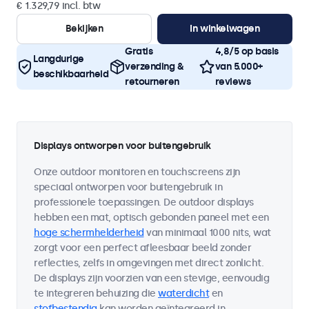
€ 1.329,79 incl. btw
Bekijken
In winkelwagen
Gratis
4,8/5 op basis
Langdurige
verzending &
van 5.000+
beschikbaarheid
retourneren
reviews
Displays ontworpen voor buitengebruik
Onze outdoor monitoren en touchscreens zijn
speciaal ontworpen voor buitengebruik in
professionele toepassingen. De outdoor displays
hebben een mat, optisch gebonden paneel met een
hoge schermhelderheid
van minimaal 1000 nits, wat
zorgt voor een perfect afleesbaar beeld zonder
reflecties, zelfs in omgevingen met direct zonlicht.
De displays zijn voorzien van een stevige, eenvoudig
te integreren behuizing die
waterdicht
en
stofbestendig
kan worden geïntegreerd in