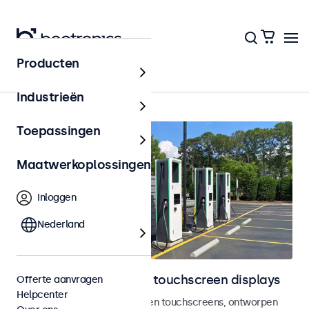
Producten
Home
Industrieën
Toepassingen
Maatwerkoplossingen
Inloggen
Nederland
Outdoor monitoren en touchscreen displays
Offerte aanvragen
Helpcenter
Weersbestendige monitoren en touchscreens, ontworpen