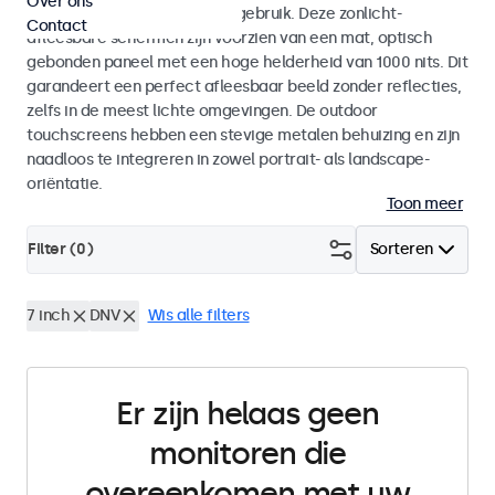
Over ons
voor zowel binnen- als buitengebruik. Deze zonlicht-
Contact
afleesbare schermen zijn voorzien van een mat, optisch
gebonden paneel met een hoge helderheid van 1000 nits. Dit
garandeert een perfect afleesbaar beeld zonder reflecties,
zelfs in de meest lichte omgevingen. De outdoor
touchscreens hebben een stevige metalen behuizing en zijn
naadloos te integreren in zowel portrait- als landscape-
oriëntatie.
Toon meer
Filter (
0
)
Sorteren
7 inch
DNV
Wis alle filters
Er zijn helaas geen
monitoren die
overeenkomen met uw