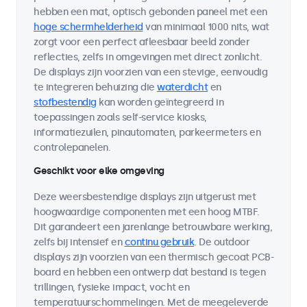
hebben een mat, optisch gebonden paneel met een
hoge schermhelderheid
van minimaal 1000 nits, wat
zorgt voor een perfect afleesbaar beeld zonder
reflecties, zelfs in omgevingen met direct zonlicht.
De displays zijn voorzien van een stevige, eenvoudig
te integreren behuizing die
waterdicht
en
stofbestendig
kan worden geïntegreerd in
toepassingen zoals self-service kiosks,
informatiezuilen, pinautomaten, parkeermeters en
controlepanelen.
Geschikt voor elke omgeving
Deze weersbestendige displays zijn uitgerust met
hoogwaardige componenten met een hoog MTBF.
Dit garandeert een jarenlange betrouwbare werking,
zelfs bij intensief en
continu gebruik
. De outdoor
displays zijn voorzien van een thermisch gecoat PCB-
board en hebben een ontwerp dat bestand is tegen
trillingen, fysieke impact, vocht en
temperatuurschommelingen. Met de meegeleverde