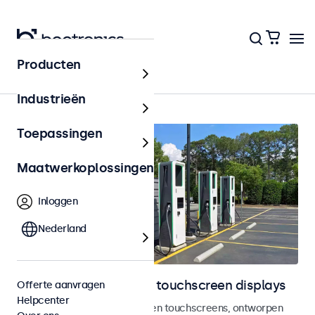
Producten
Outdoor
Industrieën
Toepassingen
Maatwerkoplossingen
Inloggen
Nederland
Outdoor monitoren en touchscreen displays
Offerte aanvragen
Helpcenter
Weersbestendige monitoren en touchscreens, ontworpen