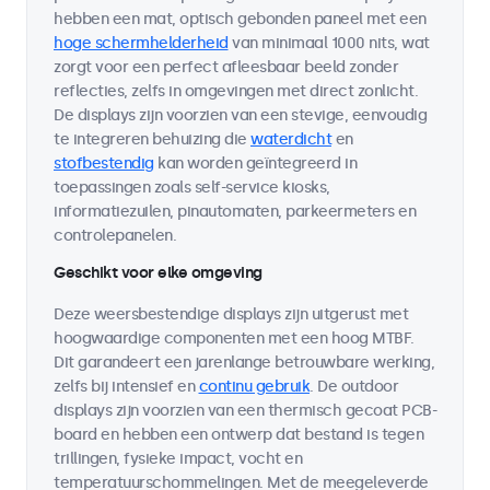
hebben een mat, optisch gebonden paneel met een
hoge schermhelderheid
van minimaal 1000 nits, wat
zorgt voor een perfect afleesbaar beeld zonder
reflecties, zelfs in omgevingen met direct zonlicht.
De displays zijn voorzien van een stevige, eenvoudig
te integreren behuizing die
waterdicht
en
stofbestendig
kan worden geïntegreerd in
toepassingen zoals self-service kiosks,
informatiezuilen, pinautomaten, parkeermeters en
controlepanelen.
Geschikt voor elke omgeving
Deze weersbestendige displays zijn uitgerust met
hoogwaardige componenten met een hoog MTBF.
Dit garandeert een jarenlange betrouwbare werking,
zelfs bij intensief en
continu gebruik
. De outdoor
displays zijn voorzien van een thermisch gecoat PCB-
board en hebben een ontwerp dat bestand is tegen
trillingen, fysieke impact, vocht en
temperatuurschommelingen. Met de meegeleverde