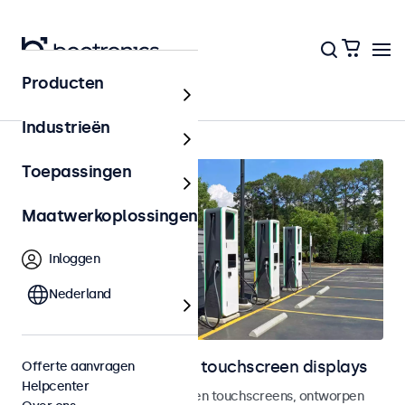
Producten
Home
Industrieën
Toepassingen
Maatwerkoplossingen
Inloggen
Nederland
Outdoor monitoren en touchscreen displays
Offerte aanvragen
Helpcenter
Weersbestendige monitoren en touchscreens, ontworpen