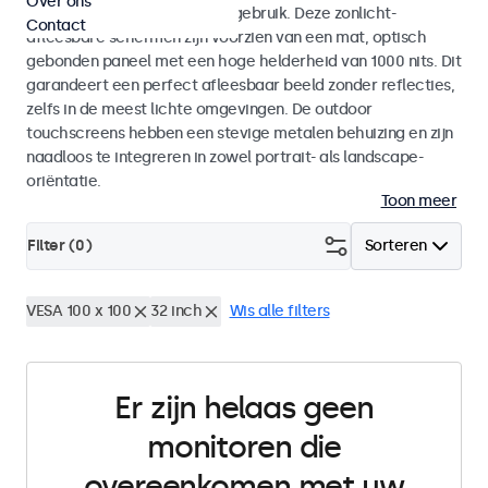
Over ons
voor zowel binnen- als buitengebruik. Deze zonlicht-
Contact
afleesbare schermen zijn voorzien van een mat, optisch
gebonden paneel met een hoge helderheid van 1000 nits. Dit
garandeert een perfect afleesbaar beeld zonder reflecties,
zelfs in de meest lichte omgevingen. De outdoor
touchscreens hebben een stevige metalen behuizing en zijn
naadloos te integreren in zowel portrait- als landscape-
oriëntatie.
Toon meer
Filter (
0
)
Sorteren
VESA 100 x 100
32 inch
Wis alle filters
Er zijn helaas geen
monitoren die
overeenkomen met uw