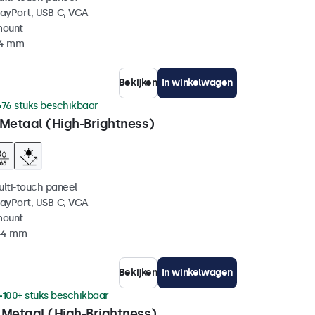
layPort, USB-C, VGA
mount
44 mm
Bekijken
In winkelwagen
76 stuks beschikbaar
 Metaal (High-Brightness)
ulti-touch paneel
layPort, USB-C, VGA
mount
 44 mm
Bekijken
In winkelwagen
100+ stuks beschikbaar
 Metaal (High-Brightness)