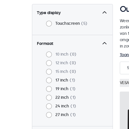
Ou
Type display
Weer
Touchscreen
5
zonl
van 1
omge
Formaat
in zo
10 inch
0
Toon
12 inch
0
5
15 inch
0
17 inch
1
VESA
19 inch
1
22 inch
1
24 inch
1
27 inch
1