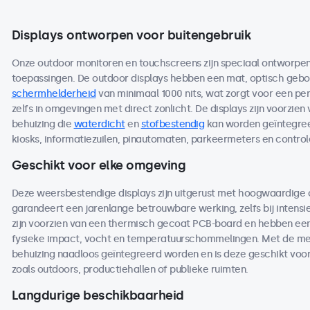
Displays ontworpen voor buitengebruik
Onze outdoor monitoren en touchscreens zijn speciaal ontworpen 
toepassingen. De outdoor displays hebben een mat, optisch ge
schermhelderheid
van minimaal 1000 nits, wat zorgt voor een per
zelfs in omgevingen met direct zonlicht. De displays zijn voorzien
behuizing die
waterdicht
en
stofbestendig
kan worden geïntegreer
kiosks, informatiezuilen, pinautomaten, parkeermeters en contro
Geschikt voor elke omgeving
Deze weersbestendige displays zijn uitgerust met hoogwaardige
garandeert een jarenlange betrouwbare werking, zelfs bij intensi
zijn voorzien van een thermisch gecoat PCB-board en hebben een 
fysieke impact, vocht en temperatuurschommelingen. Met de me
behuizing naadloos geïntegreerd worden en is deze geschikt voo
zoals outdoors, productiehallen of publieke ruimten.
Langdurige beschikbaarheid