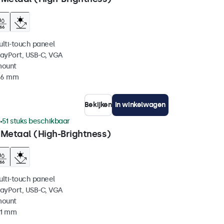
ulti-touch paneel
layPort, USB-C, VGA
mount
 46 mm
Bekijken
In winkelwagen
1
51 stuks beschikbaar
 Metaal (High-Brightness)
ulti-touch paneel
layPort, USB-C, VGA
mount
51 mm