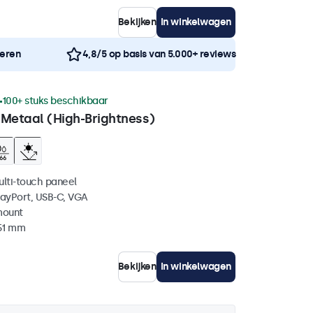
Bekijken
In winkelwagen
neren
4,8/5 op basis van 5.000+ reviews
100+ stuks beschikbaar
 Metaal (High-Brightness)
ulti-touch paneel
layPort, USB-C, VGA
mount
 51 mm
Bekijken
In winkelwagen