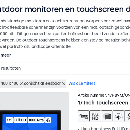
tdoor monitoren en touchscreen d
sbestendige monitoren en touchscreens, ontworpen voor zowel binne
icht-afleesbare schermen zijn voorzien van een mat, optisch gebon
000 nits. Dit garandeert een perfect afleesbaar beeld zonder reflecti
vingen. De outdoor touchscreens hebben een stevige metalen behuiz
wel portrait- als landscape-oriëntatie.
 meer
resultaten
 100 x 100
Zonlicht afleesbaar
Wis alle filters
Artikelnummer:
17HB9M/U1
17 Inch Touchscreen
High brightness Full HD m