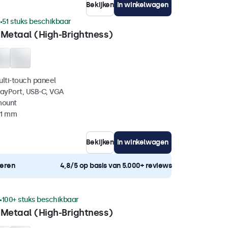
Bekijken
In winkelwagen
1
51 stuks beschikbaar
 Metaal (High-Brightness)
ulti-touch paneel
layPort, USB-C, VGA
mount
51 mm
Bekijken
In winkelwagen
neren
4,8/5 op basis van 5.000+ reviews
100+ stuks beschikbaar
 Metaal (High-Brightness)