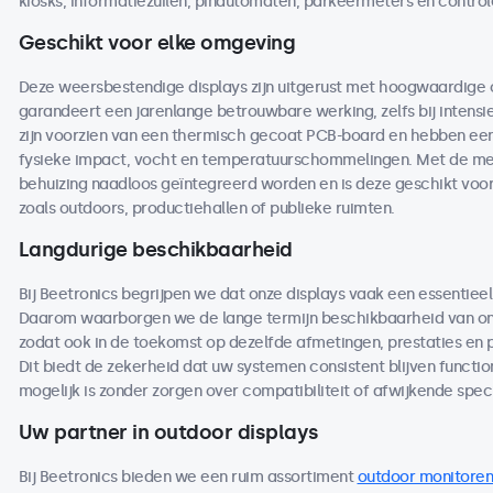
kiosks, informatiezuilen, pinautomaten, parkeermeters en contro
Geschikt voor elke omgeving
Deze weersbestendige displays zijn uitgerust met hoogwaardige
garandeert een jarenlange betrouwbare werking, zelfs bij intensi
zijn voorzien van een thermisch gecoat PCB-board en hebben een 
fysieke impact, vocht en temperatuurschommelingen. Met de me
behuizing naadloos geïntegreerd worden en is deze geschikt voo
zoals outdoors, productiehallen of publieke ruimten.
Langdurige beschikbaarheid
Bij Beetronics begrijpen we dat onze displays vaak een essentieel
Daarom waarborgen we de lange termijn beschikbaarheid van on
zodat ook in de toekomst op dezelfde afmetingen, prestaties en
Dit biedt de zekerheid dat uw systemen consistent blijven functio
mogelijk is zonder zorgen over compatibiliteit of afwijkende speci
Uw partner in outdoor displays
Bij Beetronics bieden we een ruim assortiment
outdoor monitoren