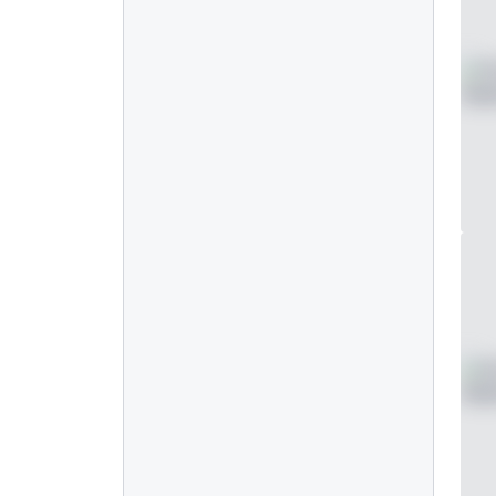
Panel mount
5
Inbouw
5
VESA 75 x 75
0
VESA 100 x 100
Eigenschappen
4:3 / 5:4
0
9-36 Volt
5
Dimbaar
5
High-brightness
5
Zonlicht afleesbaar
5
Waterdicht (IP65)
5
Stofdicht (IP65)
5
Continu gebruik (24/7)
5