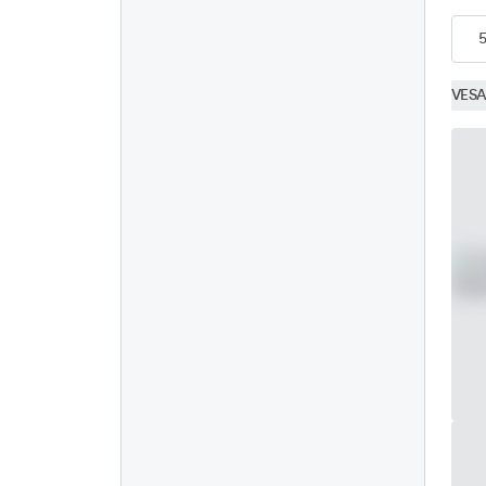
12 inch
0
5
15 inch
0
17 inch
1
VESA
19 inch
1
22 inch
1
24 inch
1
27 inch
1
Aansluiting
HDMI
5
DisplayPort
5
USB-C
5
VGA
5
Montage