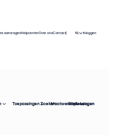
te aanvragen
Helpcenter
Over ons
Contact
NL
Inloggen
isplays
n- als buitengebruik. Deze
den paneel met een hoge helderheid
n
Toepassingen
Zoeken
Maatwerkoplossingen
Winkelwagen
es, zelfs in de meest lichte
ing en zijn naadloos te integreren