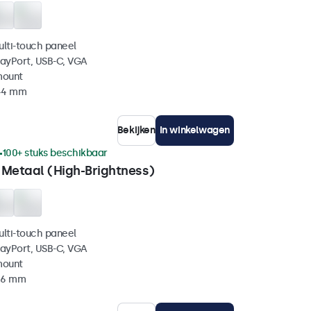
ulti-touch paneel
layPort, USB-C, VGA
mount
 44 mm
Bekijken
In winkelwagen
100+ stuks beschikbaar
 Metaal (High-Brightness)
ulti-touch paneel
layPort, USB-C, VGA
mount
 46 mm