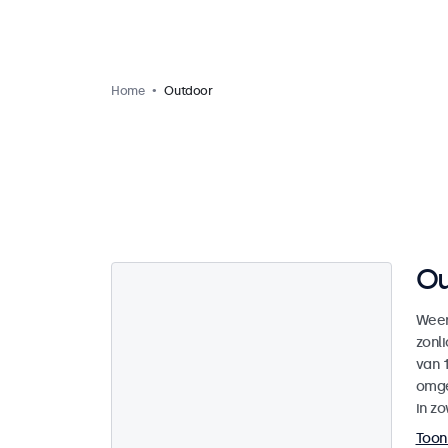
Home
Outdoor
Ou
Type display
Weer
Touchscreen
5
zonl
van 1
omge
Formaat
in zo
10 inch
0
Toon