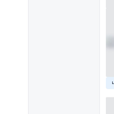
Vandaalbestendig
EN50155
5
eMark
5
DNV
5
Breedte
Hoogte
L