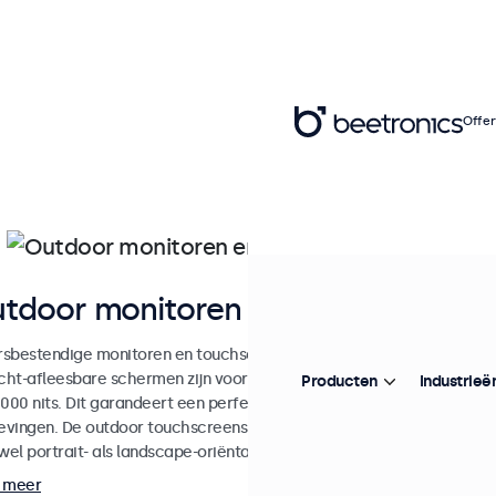
Offer
tdoor monitoren en touchscreen d
sbestendige monitoren en touchscreens, ontworpen voor zowel binne
icht-afleesbare schermen zijn voorzien van een mat, optisch gebon
Producten
Industrieë
000 nits. Dit garandeert een perfect afleesbaar beeld zonder reflecti
vingen. De outdoor touchscreens hebben een stevige metalen behuiz
wel portrait- als landscape-oriëntatie.
 meer