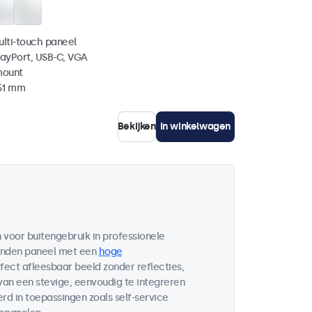
ulti-touch paneel
layPort, USB-C, VGA
mount
 51 mm
Bekijken
In winkelwagen
voor buitengebruik in professionele
bonden paneel met een
hoge
fect afleesbaar beeld zonder reflecties,
 van een stevige, eenvoudig te integreren
d in toepassingen zoals self-service