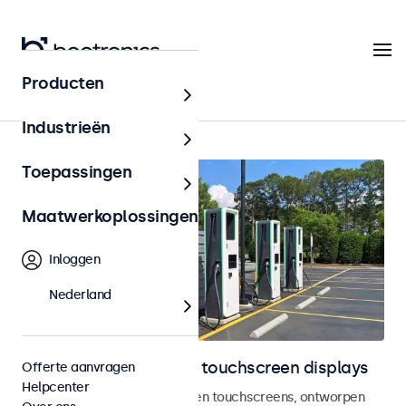
Producten
Home
Industrieën
Toepassingen
Maatwerkoplossingen
Inloggen
Nederland
Outdoor monitoren en touchscreen displays
Offerte aanvragen
Helpcenter
Weersbestendige monitoren en touchscreens, ontworpen