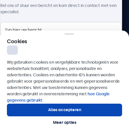
Over Beetronics
Bel ons of stuur een bericht en kom direct in contact met een
specialist.
Beetronics
Cookies
Bloemstraat 28, 1016LC Amsterdam, Nederland
Wij gebruiken cookies en vergelijkbare technologieën voor
4.8/5 door 5000+ bedrijven
websitefunctionaliteit, analyses, personalisatie en
Nederlands
advertenties. Cookies en advertentie-ID’s kunnen worden
gebruikt voor gepersonaliseerde en niet-gepersonaliseerde
Verzenden
advertenties. Met uw toestemming kunnen gegevens
worden gebruikt in overeenstemming met
hoe Google
Of bel ons op
020 - 700 83 66
gegevens gebruikt
.
Alles accepteren
Hulp of advies nodig?
Direct contact met een specialist.
Meer opties
© 2026 Beetronics