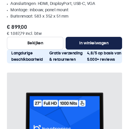
Aansluitingen: HDMI, DisplayPort, USB-C, VGA
Montage: inbouw, panel mount
Buitenmaat: 583 x 352 x 51 mm
€ 899,00
€ 1.087,79 incl. btw
Bekijken
In winkelwagen
Langdurige
Gratis verzending
4,8/5 op basis van
beschikbaarheid
& retourneren
5.000+ reviews