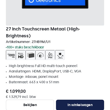
27 Inch Touchscreen Metaal (High-
Brightness)
Artikelnummer:
27HB9M/U1
100+ stuks beschikbaar
High brightness Full HD multi-touch paneel
Aansluitingen: HDMI, DisplayPort, USB-C, VGA
Montage: inbouw, panel mount
Buitenmaat: 663 x 400 x 51 mm
€ 1.099,00
€ 1.329,79 incl. btw
Bekijken
In winkelwagen