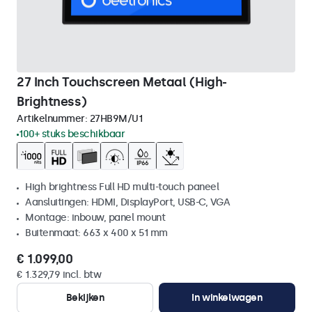
27 Inch Touchscreen Metaal (High-
Brightness)
Artikelnummer:
27HB9M/U1
100+ stuks beschikbaar
High brightness Full HD multi-touch paneel
Aansluitingen: HDMI, DisplayPort, USB-C, VGA
Montage: inbouw, panel mount
Buitenmaat: 663 x 400 x 51 mm
€ 1.099,00
€ 1.329,79 incl. btw
Bekijken
In winkelwagen