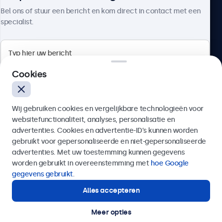
Over Beetronics
Bel ons of stuur een bericht en kom direct in contact met een
specialist.
Beetronics
Cookies
Bloemstraat 28, 1016LC Amsterdam, Nederland
Wij gebruiken cookies en vergelijkbare technologieën voor
4.8/5 door 5000+ bedrijven
websitefunctionaliteit, analyses, personalisatie en
Nederlands
advertenties. Cookies en advertentie-ID’s kunnen worden
gebruikt voor gepersonaliseerde en niet-gepersonaliseerde
Verzenden
advertenties. Met uw toestemming kunnen gegevens
worden gebruikt in overeenstemming met
hoe Google
Of bel ons op
020 - 700 83 66
gegevens gebruikt
.
Alles accepteren
Hulp of advies nodig?
Direct contact met een specialist.
Meer opties
© 2026 Beetronics