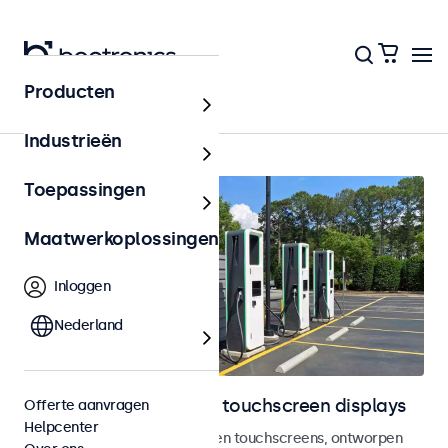
Producten
Home
Industrieën
Toepassingen
Maatwerkoplossingen
Inloggen
Nederland
Outdoor monitoren en touchscreen displays
Offerte aanvragen
Helpcenter
Weersbestendige monitoren en touchscreens, ontworpen