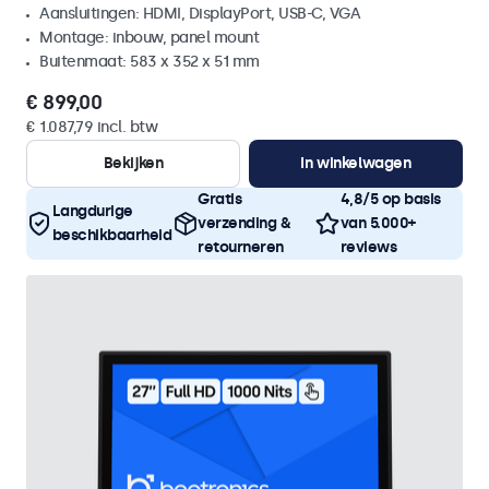
Aansluitingen: HDMI, DisplayPort, USB-C, VGA
Montage: inbouw, panel mount
Buitenmaat: 583 x 352 x 51 mm
€ 899,00
€ 1.087,79 incl. btw
Bekijken
In winkelwagen
Gratis
4,8/5 op basis
Langdurige
verzending &
van 5.000+
beschikbaarheid
retourneren
reviews