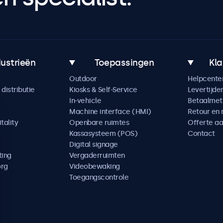
dustrieën
Toepassingen
Kla
Outdoor
Helpcente
distributie
Kiosks & Self-Service
Levertijde
In-vehicle
Betaalme
Machine interface (HMI)
Retour en 
tality
Openbare ruimtes
Offerte a
Kassasysteem (POS)
Contact
Digital signage
ting
Vergaderruimten
org
Videobewaking
Toegangscontrole