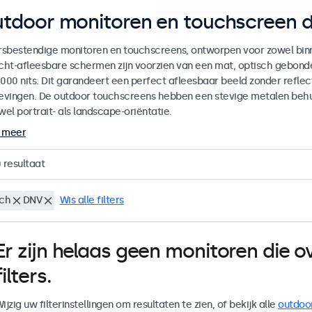
tdoor monitoren en touchscreen d
sbestendige monitoren en touchscreens, ontworpen voor zowel binne
icht-afleesbare schermen zijn voorzien van een mat, optisch gebon
000 nits. Dit garandeert een perfect afleesbaar beeld zonder reflecti
vingen. De outdoor touchscreens hebben een stevige metalen behuiz
wel portrait- als landscape-oriëntatie.
 meer
0
resultaat
nch
DNV
Wis alle filters
Er zijn helaas geen monitoren die
filters.
ijzig uw filterinstellingen om resultaten te zien, of bekijk alle
outdoo