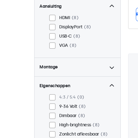
Aansluiting
R
HDMI
8
DisplayPort
8
USB-C
8
VGA
8
Montage
Panel mount
8
Inbouw
8
Eigenschappen
VESA 75 x 75
3
4:3 / 5:4
0
VESA 100 x 100
5
9-36 Volt
8
Dimbaar
8
High-brightness
8
Zonlicht afleesbaar
8