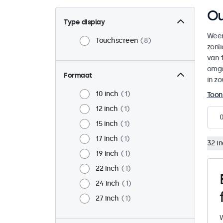
Ou
Type display
Weer
Touchscreen
8
zonl
van 1
omge
Formaat
in zo
10 inch
1
Toon
12 inch
1
15 inch
1
17 inch
1
32 i
19 inch
1
22 inch
1
24 inch
1
27 inch
1
W