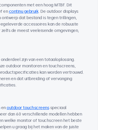
 componenten met een hoog MTBF. Dit
ef en
continu gebruik
. De outdoor displays
ontwerp dat bestand is tegen trillingen,
egeleverde accessoires kan de robuuste
r zelfs de meest veeleisende omgevingen,
 onderdeel zijn van een totaaloplossing.
ze outdoor monitoren en touchscreens,
 productspecificaties kan worden vertrouwd.
neren en dat uitbreiding of vervanging
ficaties.
en
outdoor touchscreens
speciaal
 meer dan 60 verschillende modellen hebben
ten welke monitor of touchscreen het beste
helpen u graag bij het maken van de juiste