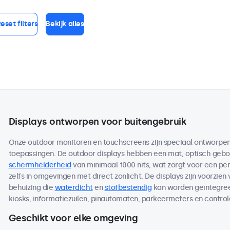
eset filters
Bekijk alles
Displays ontworpen voor buitengebruik
Onze outdoor monitoren en touchscreens zijn speciaal ontworpen 
toepassingen. De outdoor displays hebben een mat, optisch ge
schermhelderheid
van minimaal 1000 nits, wat zorgt voor een per
zelfs in omgevingen met direct zonlicht. De displays zijn voorzien
behuizing die
waterdicht
en
stofbestendig
kan worden geïntegreer
kiosks, informatiezuilen, pinautomaten, parkeermeters en contro
Geschikt voor elke omgeving