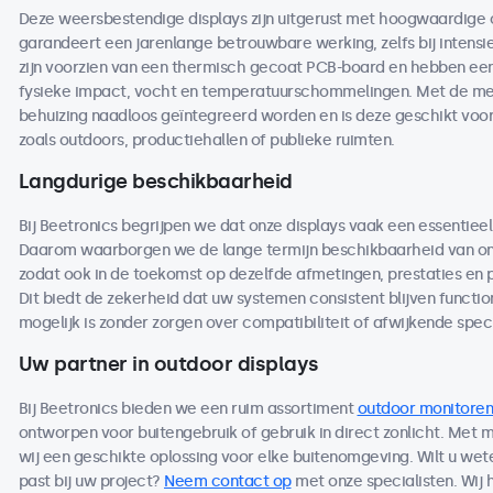
Deze weersbestendige displays zijn uitgerust met hoogwaardige
garandeert een jarenlange betrouwbare werking, zelfs bij intensi
zijn voorzien van een thermisch gecoat PCB-board en hebben een 
fysieke impact, vocht en temperatuurschommelingen. Met de me
behuizing naadloos geïntegreerd worden en is deze geschikt voo
zoals outdoors, productiehallen of publieke ruimten.
Langdurige beschikbaarheid
Bij Beetronics begrijpen we dat onze displays vaak een essentieel
Daarom waarborgen we de lange termijn beschikbaarheid van on
zodat ook in de toekomst op dezelfde afmetingen, prestaties en
Dit biedt de zekerheid dat uw systemen consistent blijven functio
mogelijk is zonder zorgen over compatibiliteit of afwijkende speci
Uw partner in outdoor displays
Bij Beetronics bieden we een ruim assortiment
outdoor monitoren
ontworpen voor buitengebruik of gebruik in direct zonlicht. Met
wij een geschikte oplossing voor elke buitenomgeving. Wilt u we
past bij uw project?
Neem contact op
met onze specialisten. Wij 