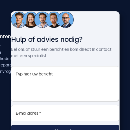
ntenservice
Over Beetronics
Hulp of advies nodig?
r
Klantcases
Bel ons of stuur een bericht en kom direct in contact
n
Nieuws en updates
met een specialist.
thoden
Over ons
reparatie
Werken bij Beetronics
anvragen
Algemene voorwaarden
Privacyverklaring