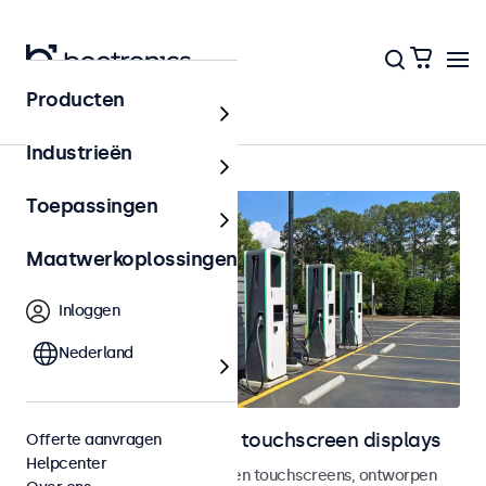
Producten
Home
Industrieën
Toepassingen
Maatwerkoplossingen
Inloggen
Nederland
Outdoor monitoren en touchscreen displays
Offerte aanvragen
Helpcenter
Weersbestendige monitoren en touchscreens, ontworpen