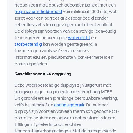
hebben een mat, optisch gebonden paneel met een
hoge schermhelderheid
van minimaal 1000 nits, wat
zorgt voor een perfect afleesbaar beeld zonder
reflecties, zelfs in omgevingen met direct zonlicht.
De displays zijn voorzien van een stevige, eenvoudig
te integreren behuizing die
waterdicht
en
stofbestendig
kan worden geïntegreerd in
toepassingen zoals self-service kiosks,
informatiezuilen, pinautomaten, parkeermeters en
controlepanelen.
Geschikt voor elke omgeving
Deze weersbestendige displays zijn uitgerust met
hoogwaardige componenten met een hoog MTBF.
Dit garandeert een jarenlange betrouwbare werking,
zelfs bij intensief en
continu gebruik
. De outdoor
displays zijn voorzien van een thermisch gecoat PCB-
board en hebben een ontwerp dat bestand is tegen
trillingen, fysieke impact, vocht en
temperatuurschommelingen. Met de meegeleverde