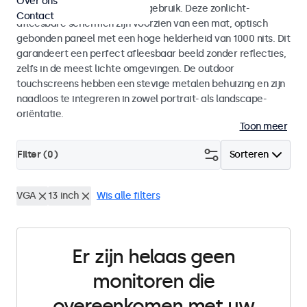
Over ons
voor zowel binnen- als buitengebruik. Deze zonlicht-
Contact
afleesbare schermen zijn voorzien van een mat, optisch
gebonden paneel met een hoge helderheid van 1000 nits. Dit
garandeert een perfect afleesbaar beeld zonder reflecties,
zelfs in de meest lichte omgevingen. De outdoor
touchscreens hebben een stevige metalen behuizing en zijn
naadloos te integreren in zowel portrait- als landscape-
oriëntatie.
Toon meer
Filter (
0
)
Sorteren
VGA
13 inch
Wis alle filters
Er zijn helaas geen
monitoren die
overeenkomen met uw