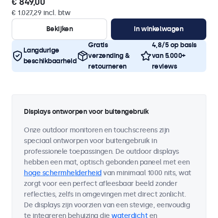
€ 849,00
€ 1.027,29 incl. btw
Bekijken
In winkelwagen
Gratis
4,8/5 op basis
Langdurige
verzending &
van 5.000+
beschikbaarheid
retourneren
reviews
Displays ontworpen voor buitengebruik
Onze outdoor monitoren en touchscreens zijn
speciaal ontworpen voor buitengebruik in
professionele toepassingen. De outdoor displays
hebben een mat, optisch gebonden paneel met een
hoge schermhelderheid
van minimaal 1000 nits, wat
zorgt voor een perfect afleesbaar beeld zonder
reflecties, zelfs in omgevingen met direct zonlicht.
De displays zijn voorzien van een stevige, eenvoudig
te integreren behuizing die
waterdicht
en