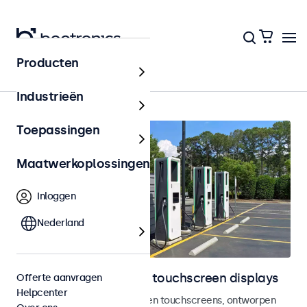
Producten
Home
Industrieën
Toepassingen
Maatwerkoplossingen
Inloggen
Nederland
Outdoor monitoren en touchscreen displays
Offerte aanvragen
Helpcenter
Weersbestendige monitoren en touchscreens, ontworpen