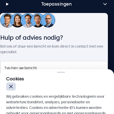
Toepassingen
Klantenservice
Hulp of advies nodig?
Over Beetronics
Bel ons of stuur een bericht en kom direct in contact met een
specialist.
Beetronics
Cookies
Bloemstraat 28, 1016LC Amsterdam, Nederland
Wij gebruiken cookies en vergelijkbare technologieën voor
4.8/5 door 5000+ bedrijven
websitefunctionaliteit, analyses, personalisatie en
Nederlands
advertenties. Cookies en advertentie-ID’s kunnen worden
gebruikt voor gepersonaliseerde en niet-gepersonaliseerde