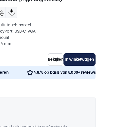
ulti-touch paneel
layPort, USB-C, VGA
mount
 44 mm
Bekijken
In winkelwagen
neren
4,8/5 op basis van 5.000+ reviews
voor buitengebruik in professionele