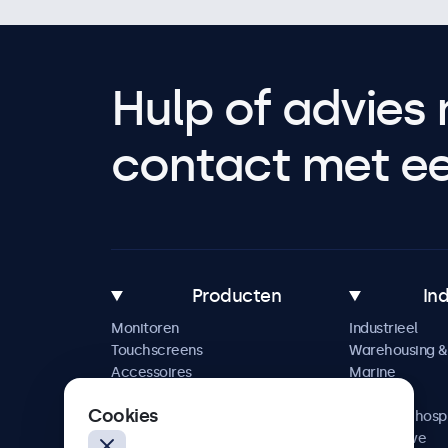
Hulp of advies 
contact met een
Producten
In
Monitoren
Industrieel
Touchscreens
Warehousing & 
Accessoires
Marine
Maatwerkoplossingen
Retail
Cookies
Horeca & hospi
Automotive