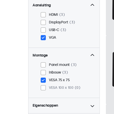
Aansluiting
HDMI
3
DisplayPort
3
USB-C
3
VGA
Montage
Panel mount
3
Inbouw
3
VESA 75 x 75
VESA 100 x 100
0
Eigenschappen
4:3 / 5:4
0