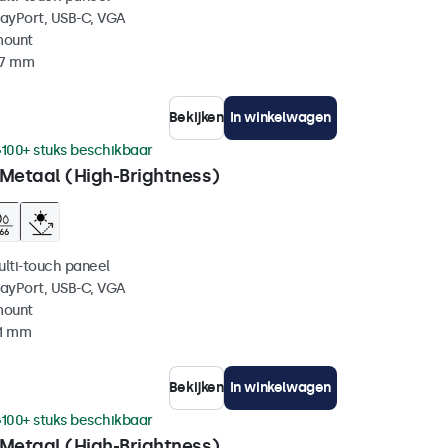
layPort, USB-C, VGA
mount
37 mm
Bekijken
In winkelwagen
100+ stuks beschikbaar
 Metaal (High-Brightness)
ulti-touch paneel
layPort, USB-C, VGA
mount
41 mm
Bekijken
In winkelwagen
100+ stuks beschikbaar
 Metaal (High-Brightness)