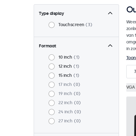
Ou
Type display
Weer
Touchscreen
3
zonl
van 1
omge
Formaat
in zo
10 inch
1
Toon
12 inch
1
15 inch
1
17 inch
0
VGA
19 inch
0
22 inch
0
24 inch
0
27 inch
0