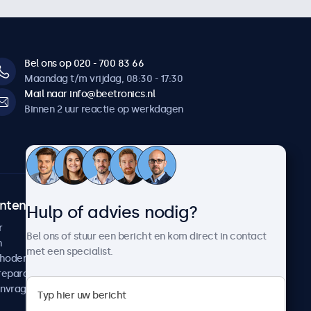
Bel ons op 020 - 700 83 66
Maandag t/m vrijdag, 08:30 - 17:30
Mail naar info@beetronics.nl
Binnen 2 uur reactie op werkdagen
ntenservice
Over Beetronics
Hulp of advies nodig?
r
Klantcases
Bel ons of stuur een bericht en kom direct in contact
n
Nieuws en updates
met een specialist.
thoden
Over ons
reparatie
Werken bij Beetronics
anvragen
Algemene voorwaarden
Privacyverklaring