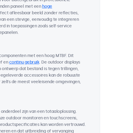
bonden paneel met een
hoge
fect afleesbaar beeld zonder reflecties,
 van een stevige, eenvoudig te integreren
d in toepassingen zoals self-service
lepanelen.
 componenten met een hoog MTBF. Dit
ef en
continu gebruik
. De outdoor displays
ontwerp dat bestand is tegen trillingen,
egeleverde accessoires kan de robuuste
r zelfs de meest veeleisende omgevingen,
 onderdeel zijn van een totaaloplossing.
ze outdoor monitoren en touchscreens,
 productspecificaties kan worden vertrouwd.
neren en dat uitbreiding of vervanging