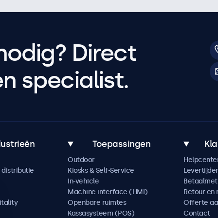
nodig? Direct
 specialist.
dustrieën
Toepassingen
Kla
Outdoor
Helpcente
distributie
Kiosks & Self-Service
Levertijde
In-vehicle
Betaalme
Machine interface (HMI)
Retour en 
tality
Openbare ruimtes
Offerte a
Kassasysteem (POS)
Contact