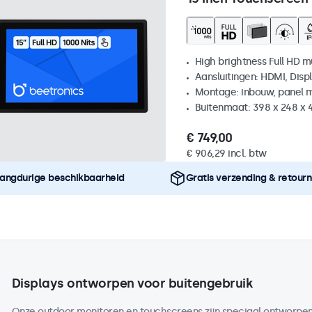
High brightness Full HD m
Aansluitingen: HDMI, Disp
Montage: inbouw, panel 
Buitenmaat: 398 x 248 x
€ 749,00
€ 906,29 incl. btw
angdurige beschikbaarheid
Gratis verzending & retour
Displays ontworpen voor buitengebruik
Onze outdoor monitoren en touchscreens zijn speciaal ontworpen 