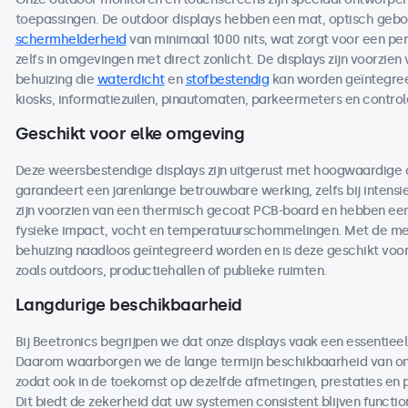
toepassingen. De outdoor displays hebben een mat, optisch ge
schermhelderheid
van minimaal 1000 nits, wat zorgt voor een per
zelfs in omgevingen met direct zonlicht. De displays zijn voorzien
behuizing die
waterdicht
en
stofbestendig
kan worden geïntegreer
kiosks, informatiezuilen, pinautomaten, parkeermeters en contro
Geschikt voor elke omgeving
Deze weersbestendige displays zijn uitgerust met hoogwaardige
garandeert een jarenlange betrouwbare werking, zelfs bij intensi
zijn voorzien van een thermisch gecoat PCB-board en hebben een 
fysieke impact, vocht en temperatuurschommelingen. Met de me
behuizing naadloos geïntegreerd worden en is deze geschikt voo
zoals outdoors, productiehallen of publieke ruimten.
Langdurige beschikbaarheid
Bij Beetronics begrijpen we dat onze displays vaak een essentieel
Daarom waarborgen we de lange termijn beschikbaarheid van on
zodat ook in de toekomst op dezelfde afmetingen, prestaties en
Dit biedt de zekerheid dat uw systemen consistent blijven functio