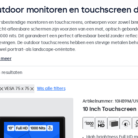
tdoor monitoren en touchscreen d
sbestendige monitoren en touchscreens, ontworpen voor zowel binne
icht-afleesbare schermen zijn voorzien van een mat, optisch gebon
000 nits. Dit garandeert een perfect afleesbaar beeld zonder reflecti
vingen. De outdoor touchscreens hebben een stevige metalen behuiz
wel portrait- als landscape-oriëntatie.
 meer
3
resultaten
VESA 75 x 75
Wis alle filters
Artikelnummer:
10HB9M/U1
10 Inch Touchscreen
High brightness Full HD m