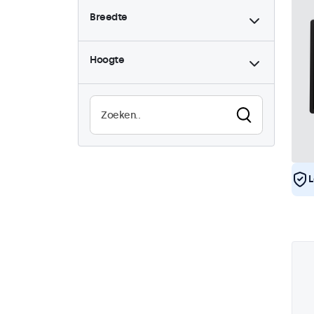
Breedte
9-36 Volt
3
Dimbaar
3
Hoogte
High-brightness
3
Zonlicht afleesbaar
3
Waterdicht (IP65)
3
Stofdicht (IP65)
3
Continu gebruik (24/7)
3
Vandaalbestendig
3
L
EN50155
3
eMark
3
DNV
3