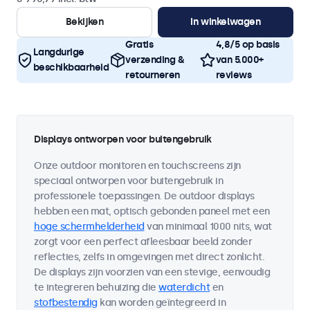
Bekijken
In winkelwagen
Gratis
4,8/5 op basis
Langdurige
verzending &
van 5.000+
beschikbaarheid
retourneren
reviews
Displays ontworpen voor buitengebruik
Onze outdoor monitoren en touchscreens zijn
speciaal ontworpen voor buitengebruik in
professionele toepassingen. De outdoor displays
hebben een mat, optisch gebonden paneel met een
hoge schermhelderheid
van minimaal 1000 nits, wat
zorgt voor een perfect afleesbaar beeld zonder
reflecties, zelfs in omgevingen met direct zonlicht.
De displays zijn voorzien van een stevige, eenvoudig
te integreren behuizing die
waterdicht
en
stofbestendig
kan worden geïntegreerd in