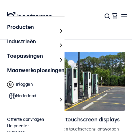
Producten
Home
Industrieën
Toepassingen
Maatwerkoplossingen
Inloggen
Nederland
Outdoor monitoren en touchscreen displays
Offerte aanvragen
Helpcenter
Weersbestendige monitoren en touchscreens, ontworpen