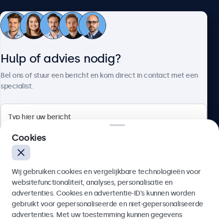
Klantenservice
Hulp of advies nodig?
Over Beetronics
Bel ons of stuur een bericht en kom direct in contact met een
specialist.
Beetronics
Cookies
Bloemstraat 28, 1016LC Amsterdam, Nederland
Wij gebruiken cookies en vergelijkbare technologieën voor
4.8/5 door 5000+ bedrijven
websitefunctionaliteit, analyses, personalisatie en
Nederlands
advertenties. Cookies en advertentie-ID’s kunnen worden
gebruikt voor gepersonaliseerde en niet-gepersonaliseerde
Verzenden
advertenties. Met uw toestemming kunnen gegevens