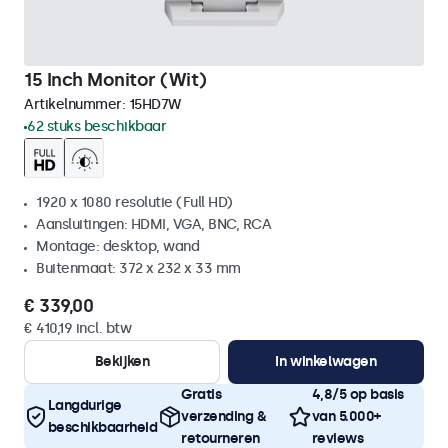
15 Inch Monitor (Wit)
Artikelnummer:
15HD7W
62 stuks beschikbaar
1920 x 1080 resolutie (Full HD)
Aansluitingen: HDMI, VGA, BNC, RCA
Montage: desktop, wand
Buitenmaat: 372 x 232 x 33 mm
€ 339,00
€ 410,19 incl. btw
Bekijken
In winkelwagen
Gratis
4,8/5 op basis
Langdurige
verzending &
van 5.000+
beschikbaarheid
retourneren
reviews