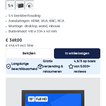
5:4 beeldverhouding
Aansluitingen: HDMI, VGA, BNC, RCA
Montage: desktop, wand, inbouw
Buitenmaat: 410 x 334 x 40 mm
€ 369,00
€ 446,49 incl. btw
Bekijken
In winkelwagen
Gratis
4,8/5 op basis
Langdurige
verzending &
van 5.000+
beschikbaarheid
retourneren
reviews