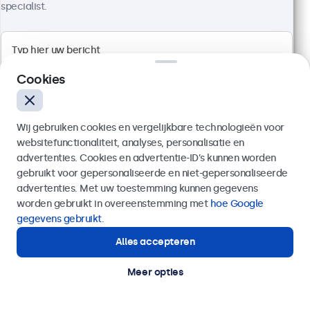
specialist.
Cookies
Wij gebruiken cookies en vergelijkbare technologieën voor
websitefunctionaliteit, analyses, personalisatie en
27 Inch Monitor Metaal
advertenties. Cookies en advertentie-ID’s kunnen worden
gebruikt voor gepersonaliseerde en niet-gepersonaliseerde
Artikelnummer:
27HD7M
Verzenden
advertenties. Met uw toestemming kunnen gegevens
100+ stuks beschikbaar
worden gebruikt in overeenstemming met
hoe Google
Of bel ons op
020 - 700 83 66
gegevens gebruikt
.
Alles accepteren
1920 x 1080 resolutie (Full HD)
Hulp of advies nodig?
Aansluitingen: HDMI, VGA, BNC, RCA
Direct contact met een specialist.
Meer opties
Montage: desktop, wand, inbouw
Buitenmaat: 629 x 374 x 41 mm