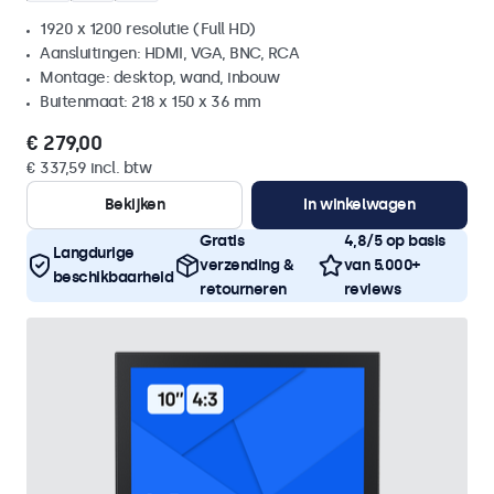
1920 x 1200 resolutie (Full HD)
Aansluitingen: HDMI, VGA, BNC, RCA
Montage: desktop, wand, inbouw
Buitenmaat: 218 x 150 x 36 mm
€ 279,00
€ 337,59 incl. btw
Bekijken
In winkelwagen
Gratis
4,8/5 op basis
Langdurige
verzending &
van 5.000+
beschikbaarheid
retourneren
reviews