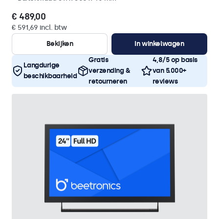
€ 489,00
€ 591,69 incl. btw
Bekijken
In winkelwagen
Gratis
4,8/5 op basis
Langdurige
verzending &
van 5.000+
beschikbaarheid
retourneren
reviews