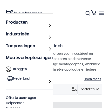
Producten
Home
Industrieën
Monitoren van 7 tot 32 inch
Toepassingen
Professionele monitoren ontworpen voor industrieel en
Maatwerkoplossingen
commercieel gebruik. Deze monitoren bieden diverse
videoaansluitingen en veelzijdige montageopties, waarmee
Inloggen
ze naadloos te integreren zijn in elke applicatie en iedere
omgeving.
Nederland
Toon meer
Filter (
24
)
Sorteren
Offerte aanvragen
Helpcenter