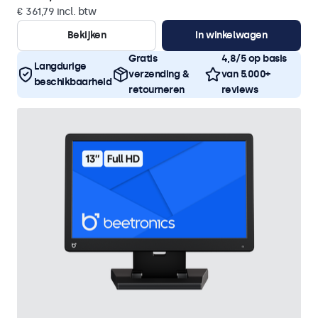
€ 361,79 incl. btw
Bekijken
In winkelwagen
Gratis
4,8/5 op basis
Langdurige
verzending &
van 5.000+
beschikbaarheid
retourneren
reviews