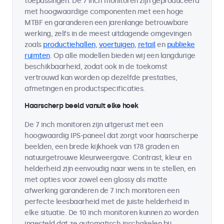
toepassingen. De 7 inch monitoren zijn geproduceerd
met hoogwaardige componenten met een hoge
MTBF en garanderen een jarenlange betrouwbare
werking, zelfs in de meest uitdagende omgevingen
zoals
productiehallen
,
voertuigen
,
retail
en
publieke
ruimten
. Op alle modellen bieden wij een langdurige
beschikbaarheid, zodat ook in de toekomst
vertrouwd kan worden op dezelfde prestaties,
afmetingen en productspecificaties.
Haarscherp beeld vanuit elke hoek
De 7 inch monitoren zijn uitgerust met een
hoogwaardig IPS-paneel dat zorgt voor haarscherpe
beelden, een brede kijkhoek van 178 graden en
natuurgetrouwe kleurweergave. Contrast, kleur en
helderheid zijn eenvoudig naar wens in te stellen, en
met opties voor zowel een glossy als matte
afwerking garanderen de 7 inch monitoren een
perfecte leesbaarheid met de juiste helderheid in
elke situatie. De 10 inch monitoren kunnen zo worden
ingesteld dat ze automatisch inschakelen bij