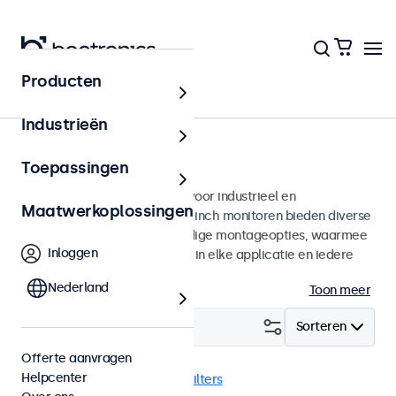
Producten
Monitoren
Industrieën
7 inch monitoren
Toepassingen
7 inch monitoren ontworpen voor industrieel en
Maatwerkoplossingen
commercieel gebruik. Deze 7 inch monitoren bieden diverse
videoaansluitingen en veelzijdige montageopties, waarmee
Inloggen
ze naadloos te integreren zijn in elke applicatie en iedere
omgeving.
Nederland
Toon meer
Filter (
1
)
Sorteren
Offerte aanvragen
Helpcenter
7 inch monitoren
Wis alle filters