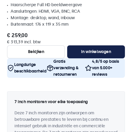
Haarscherpe Full HD beeldweergave
Aansluitingen: HDMI, VGA, BNC, RCA
Montage: desktop, wand, inbouw
Buitenmaat: 176 x 119 x 35 mm
€ 259,00
€ 313,39 incl. btw
Bekijken
In winkelwagen
Gratis
4,8/5 op basis
Langdurige
verzending &
van 5.000+
beschikbaarheid
retourneren
reviews
7 inch monitoren voor elke toepassing
Deze 7 inch monitoren zijn ontworpen om
betrouwbare prestaties te leveren bij continu en
intensief gebruik in industriële en commerciële