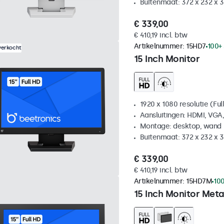
Buitenmaat: 372 x 232 x
€ 339,00
€ 410,19 incl. btw
Artikelnummer:
15HD7
100+
verkocht
15 Inch Monitor
1920 x 1080 resolutie (Ful
Aansluitingen: HDMI, VGA
Montage: desktop, wand
Buitenmaat: 372 x 232 x
€ 339,00
€ 410,19 incl. btw
Artikelnummer:
15HD7M
100
15 Inch Monitor Meta