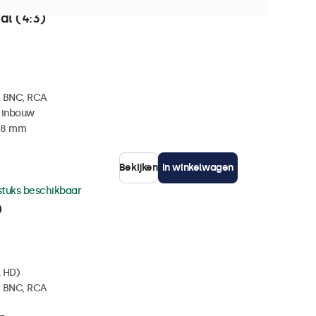
+ stuks beschikbaar
al (4:3)
, BNC, RCA
 inbouw
 38 mm
Bekijken
In winkelwagen
stuks beschikbaar
)
l HD)
, BNC, RCA