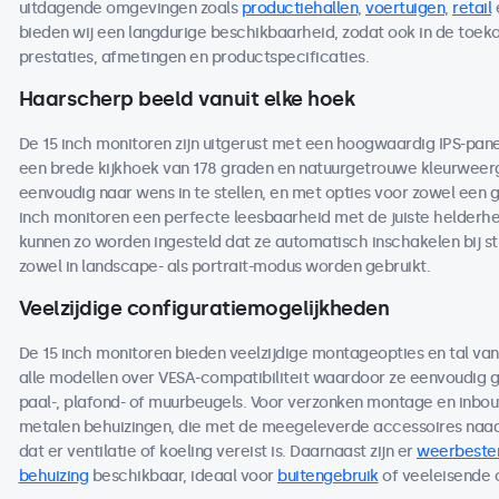
uitdagende omgevingen zoals
productiehallen
,
voertuigen
,
retail
bieden wij een langdurige beschikbaarheid, zodat ook in de toe
prestaties, afmetingen en productspecificaties.
Haarscherp beeld vanuit elke hoek
De 15 inch monitoren zijn uitgerust met een hoogwaardig IPS-pan
een brede kijkhoek van 178 graden en natuurgetrouwe kleurweerga
eenvoudig naar wens in te stellen, en met opties voor zowel een 
inch monitoren een perfecte leesbaarheid met de juiste helderheid
kunnen zo worden ingesteld dat ze automatisch inschakelen bij s
zowel in landscape- als portrait-modus worden gebruikt.
Veelzijdige configuratiemogelijkheden
De 15 inch monitoren bieden veelzijdige montageopties en tal va
alle modellen over VESA-compatibiliteit waardoor ze eenvoudig
paal-, plafond- of muurbeugels. Voor verzonken montage en inbou
metalen behuizingen, die met de meegeleverde accessoires naad
dat er ventilatie of koeling vereist is. Daarnaast zijn er
weerbeste
behuizing
beschikbaar, ideaal voor
buitengebruik
of veeleisende