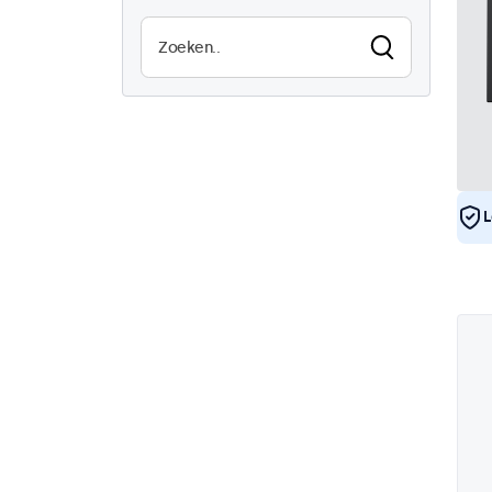
Vandaalbestendig
0
EN50155
4
eMark
4
DNV
4
L