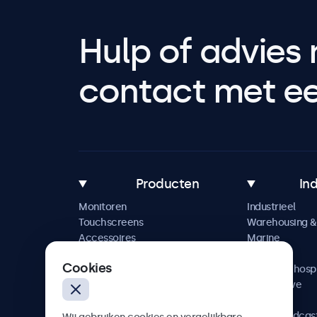
Hulp of advies 
contact met een
Producten
In
Monitoren
Industrieel
Touchscreens
Warehousing & 
Accessoires
Marine
Maatwerkoplossingen
Retail
Cookies
Horeca & hospi
Automotive
Railway
AV & Broadcas