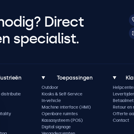
nodig? Direct
 specialist.
dustrieën
Toepassingen
Kla
Outdoor
Helpcente
distributie
Kiosks & Self-Service
Levertijde
In-vehicle
Betaalme
Machine interface (HMI)
Retour en 
tality
Openbare ruimtes
Offerte a
Kassasysteem (POS)
Contact
Digital signage
ting
Vergaderruimten