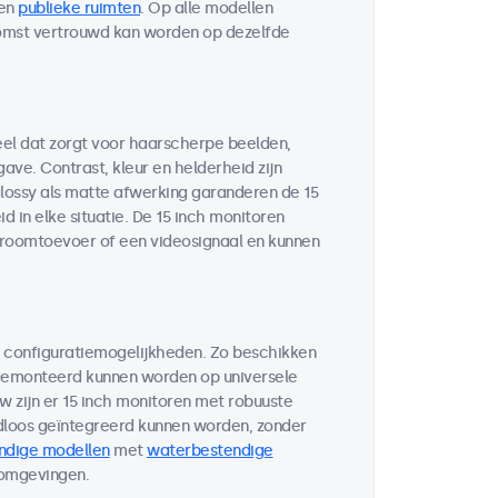
en
publieke ruimten
. Op alle modellen
komst vertrouwd kan worden op dezelfde
eel dat zorgt voor haarscherpe beelden,
ve. Contrast, kleur en helderheid zijn
glossy als matte afwerking garanderen de 15
 in elke situatie. De 15 inch monitoren
troomtoevoer of een videosignaal en kunnen
n configuratiemogelijkheden. Zo beschikken
 gemonteerd kunnen worden op universele
w zijn er 15 inch monitoren met robuuste
loos geïntegreerd kunnen worden, zonder
ndige modellen
met
waterbestendige
 omgevingen.