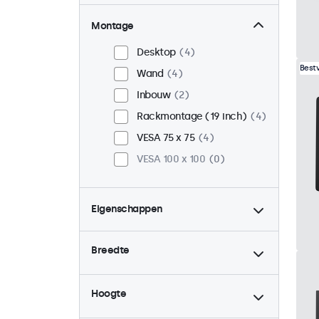
Montage
Desktop
4
Best
Wand
4
Inbouw
2
Rackmontage (19 inch)
4
VESA 75 x 75
4
VESA 100 x 100
0
Eigenschappen
4:3 / 5:4
1
Breedte
9-36 Volt
4
Dimbaar
4
Hoogte
USB mediaplayer
4
Continu gebruik (24/7)
4