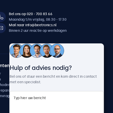
Bel ons op 020 - 700 83 66
Maandag t/m vrijdag, 08:30 - 17:30
Mail naar info@beetronics.nl
Binnen 2 uur reactie op werkdagen
ntenservice
Over Beetronics
Hulp of advies nodig?
r
Klantcases
Bel ons of stuur een bericht en kom direct in contact
n
Nieuws en updates
met een specialist.
thoden
Over ons
reparatie
Werken bij Beetronics
anvragen
Algemene voorwaarden
Privacyverklaring