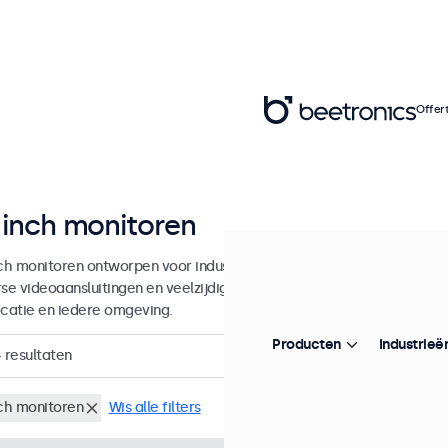
Offer
 inch monitoren
nch monitoren ontworpen voor industrieel en commercieel gebruik. D
rse videoaansluitingen en veelzijdige montageopties, waarmee ze naad
icatie en iedere omgeving.
Producten
Industrieë
4
resultaten
nch monitoren
Wis alle filters